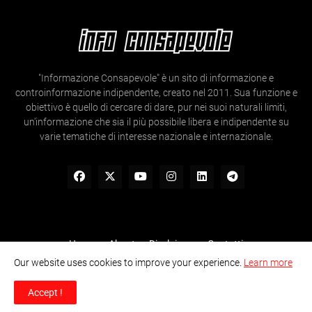
"Informazione Consapevole" è un sito di informazione e
controinformazione indipendente, creato nel 2011. Sua funzione e
obiettivo è quello di cercare di dare, pur nei suoi naturali limiti,
un'informazione che sia il più possibile libera e indipendente su
varie tematiche di interesse nazionale e internazionale.
Home
About
Disclaimer
Contatti
Our website uses cookies to improve your experience.
Learn more
Informazione Consapevole- Ogni articolo e contenuto presente nel
sito è liberamente utilizzabile sia online che non, previa citazione
Accept !
della fonte