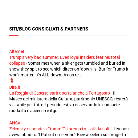
SITI/BLOG CONSIGLIATI & PARTNERS
Alternet
Trump’s very bad summer: Even loyal insiders fear his total
collapse
-
Sometimes when a skier gets tumbled and buried in
snow they spit to see which direction ‘down’ is. But for Trump it
won’t matter. It’s ALL down. Axios re...
Dire.it
La Reggia di Caserta sarà aperta anche a Ferragosto
-
Il
Museo del ministero della Cultura, patrimonio UNESCO, resterà
visitabile per tutto il periodo estivo osservando le consuete
modalità d'accesso e il gi...
ANSA
Zelensky risponde a Trump: 'Ci faremo i missili da soli'
-
Il tycoon
aveva ribadito: 'I Patriot ci servono'. Kiev accelera sul progetto