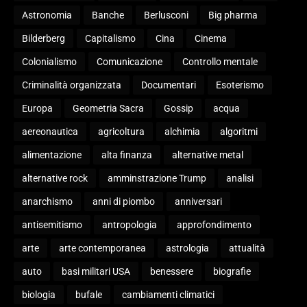
Astronomia
Banche
Berlusconi
Big pharma
Bilderberg
Capitalismo
Cina
Cinema
Colonialismo
Comunicazione
Controllo mentale
Criminalità organizzata
Documentari
Esoterismo
Europa
Geometria Sacra
Gossip
acqua
aereonautica
agricoltura
alchimia
algoritmi
alimentazione
alta finanza
alternative metal
alternative rock
amminstrazione Trump
analisi
anarchismo
anni di piombo
anniversari
antisemitismo
antropologia
approfondimento
arte
arte contemporanea
astrologia
attualità
auto
basi militari USA
benessere
biografie
biologia
bufale
cambiamenti climatici