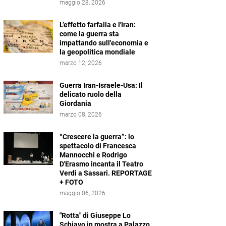
maggio 28, 2026
L’effetto farfalla e l'Iran:
come la guerra sta
impattando sull'economia e
la geopolitica mondiale
marzo 12, 2026
Guerra Iran-Israele-Usa: Il
delicato ruolo della
Giordania
marzo 08, 2026
“Crescere la guerra”: lo
spettacolo di Francesca
Mannocchi e Rodrigo
D'Erasmo incanta il Teatro
Verdi a Sassari. REPORTAGE
+ FOTO
maggio 06, 2026
"Rotta" di Giuseppe Lo
Schiavo in mostra a Palazzo