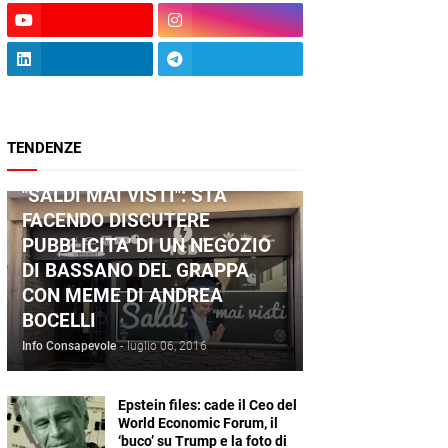
TENDENZE
ANDREA BOCELLI
"SALDI MAI VISTI": STA
FACENDO DISCUTERE
PUBBLICITA' DI UN NEGOZIO
DI BASSANO DEL GRAPPA
CON MEME DI ANDREA
BOCELLI
Info Consapevole
-
luglio 06, 2016
Epstein files: cade il Ceo del
World Economic Forum, il
‘buco’ su Trump e la foto di