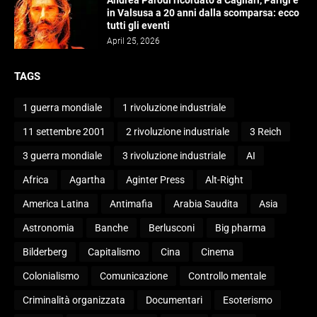
Andrea Parodi ricordato a Cagliari, Parigi e
in Valsusa a 20 anni dalla scomparsa: ecco
tutti gli eventi
April 25, 2026
TAGS
1 guerra mondiale
1 rivoluzione industriale
11 settembre 2001
2 rivoluzione industriale
3 Reich
3 guerra mondiale
3 rivoluzione industriale
AI
Africa
Agartha
Aginter Press
Alt-Right
America Latina
Antimafia
Arabia Saudita
Asia
Astronomia
Banche
Berlusconi
Big pharma
Bilderberg
Capitalismo
Cina
Cinema
Colonialismo
Comunicazione
Controllo mentale
Criminalità organizzata
Documentari
Esoterismo