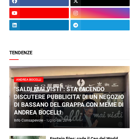
TENDENZE
ANDREA BOCELLI
"SALDI MAI VISTI": STA FACENDO
DISCUTERE PUBBLICITA' DI UN NEGOZIO
DI BASSANO DEL GRAPPA CON MEME DI
ANDREA BOCELLI
Info Consapevole
-
luglio 06, 2016
Epstein files: cade il Ceo del World