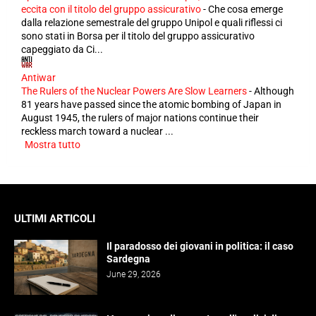
eccita con il titolo del gruppo assicurativo
-
Che cosa emerge
dalla relazione semestrale del gruppo Unipol e quali riflessi ci
sono stati in Borsa per il titolo del gruppo assicurativo
capeggiato da Ci...
Antiwar
The Rulers of the Nuclear Powers Are Slow Learners
-
Although
81 years have passed since the atomic bombing of Japan in
August 1945, the rulers of major nations continue their
reckless march toward a nuclear ...
Mostra tutto
ULTIMI ARTICOLI
Il paradosso dei giovani in politica: il caso
Sardegna
June 29, 2026