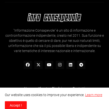
"Informazione Consapevole" è un sito di informazione e
controinformazione indipendente, creato nel 2011. Sua funzione e
obiettivo è quello di cercare di dare, pur nei suoi naturali limiti,
un'informazione che sia il più possibile libera e indipendente su
varie tematiche di interesse nazionale e internazionale.
Home
About
Disclaimer
Contatti
Our website uses cookies to improve your experience.
Learn more
Informazione Consapevole- Ogni articolo e contenuto presente nel
sito è liberamente utilizzabile sia online che non, previa citazione
Accept !
della fonte