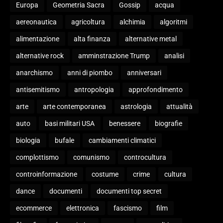
Europa
Geometria Sacra
Gossip
acqua
aereonautica
agricoltura
alchimia
algoritmi
alimentazione
alta finanza
alternative metal
alternative rock
amminstrazione Trump
analisi
anarchismo
anni di piombo
anniversari
antisemitismo
antropologia
approfondimento
arte
arte contemporanea
astrologia
attualità
auto
basi militari USA
benessere
biografie
biologia
bufale
cambiamenti climatici
complottismo
comunismo
controcultura
controinformazione
costume
crime
cultura
dance
documenti
documenti top secret
ecommerce
elettronica
fascismo
film