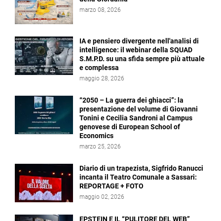
marzo 08, 2026
IA e pensiero divergente nell'analisi di
intelligence: il webinar della SQUAD
S.M.P.D. su una sfida sempre più attuale
e complessa
maggio 28, 2026
“2050 – La guerra dei ghiacci”: la
presentazione del volume di Giovanni
Tonini e Cecilia Sandroni al Campus
genovese di European School of
Economics
marzo 25, 2026
Diario di un trapezista, Sigfrido Ranucci
incanta il Teatro Comunale a Sassari:
REPORTAGE + FOTO
maggio 02, 2026
EPSTEIN E IL “PULITORE DEL WEB”