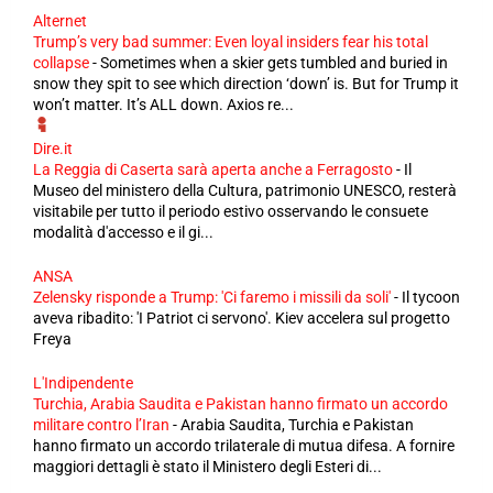
Alternet
Trump’s very bad summer: Even loyal insiders fear his total
collapse
-
Sometimes when a skier gets tumbled and buried in
snow they spit to see which direction ‘down’ is. But for Trump it
won’t matter. It’s ALL down. Axios re...
Dire.it
La Reggia di Caserta sarà aperta anche a Ferragosto
-
Il
Museo del ministero della Cultura, patrimonio UNESCO, resterà
visitabile per tutto il periodo estivo osservando le consuete
modalità d'accesso e il gi...
ANSA
Zelensky risponde a Trump: 'Ci faremo i missili da soli'
-
Il tycoon
aveva ribadito: 'I Patriot ci servono'. Kiev accelera sul progetto
Freya
L'Indipendente
Turchia, Arabia Saudita e Pakistan hanno firmato un accordo
militare contro l’Iran
-
Arabia Saudita, Turchia e Pakistan
hanno firmato un accordo trilaterale di mutua difesa. A fornire
maggiori dettagli è stato il Ministero degli Esteri di...