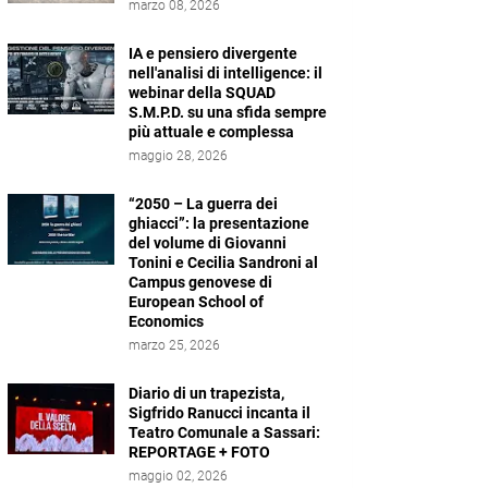
marzo 08, 2026
IA e pensiero divergente
nell'analisi di intelligence: il
webinar della SQUAD
S.M.P.D. su una sfida sempre
più attuale e complessa
maggio 28, 2026
“2050 – La guerra dei
ghiacci”: la presentazione
del volume di Giovanni
Tonini e Cecilia Sandroni al
Campus genovese di
European School of
Economics
marzo 25, 2026
Diario di un trapezista,
Sigfrido Ranucci incanta il
Teatro Comunale a Sassari:
REPORTAGE + FOTO
maggio 02, 2026