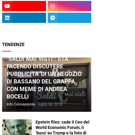
TENDENZE
ANDREA BOCELLI
"SALDI MAI VISTI": STA
FACENDO DISCUTERE
PUBBLICITA' DI UN NEGOZIO
DI BASSANO DEL GRAPPA
CON MEME DI ANDREA
BOCELLI
Info Consapevole
-
luglio 06, 2016
Epstein files: cade il Ceo del
World Economic Forum, il
‘buco’ su Trump e la foto di