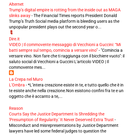
Alternet
Trump’s digital empire is rotting from the inside out as MAGA
slinks away
-
The Financial Times reports President Donald
Trump’s Truth Social media platform is bleeding users as the
unpopular president plays out the second year o...
Dire.it
VIDEO | Il commovente messaggio di Vecchioni a Guccini: “Mi
batti sempre sul tempo, comincia a versare vino”
-
"Comincia a
versare vino. Non fare che ti raggiunga con il bicchiere vuoto": il
saluto social di Vecchioni a Guccini L'articolo VIDEO | Il
commovente mes...
La Crepa nel Muro
L'Ombra
-
*L’intera creazione esiste in te, e tutto quello che è in
te esiste anche nella creazione.Non esistono confini fra te e un
oggetto che è accanto a te,...
Reason
Courts Say the Justice Department Is Shredding the
'Presumption of Regularity.' It Never Deserved Extra Trust
-
Misconduct and misrepresentations by Justice Department
lawyers have led some federal judges to question the