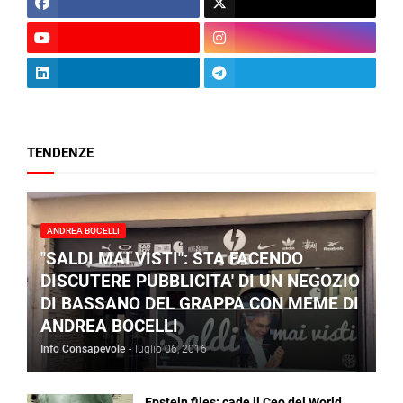
TENDENZE
ANDREA BOCELLI
"SALDI MAI VISTI": STA FACENDO
DISCUTERE PUBBLICITA' DI UN NEGOZIO
DI BASSANO DEL GRAPPA CON MEME DI
ANDREA BOCELLI
Info Consapevole
-
luglio 06, 2016
Epstein files: cade il Ceo del World