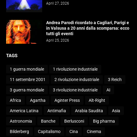
April 27, 2026
Andrea Parodi ricordato a Cagliari, Parigi e
in Valsusa a 20 anni dalla scomparsa: ecco
tutti gli eventi
April 25, 2026
TAGS
1 guerra mondiale
1 rivoluzione industriale
11 settembre 2001
2 rivoluzione industriale
3 Reich
3 guerra mondiale
3 rivoluzione industriale
AI
Africa
Agartha
Aginter Press
Alt-Right
America Latina
Antimafia
Arabia Saudita
Asia
Astronomia
Banche
Berlusconi
Big pharma
Bilderberg
Capitalismo
Cina
Cinema