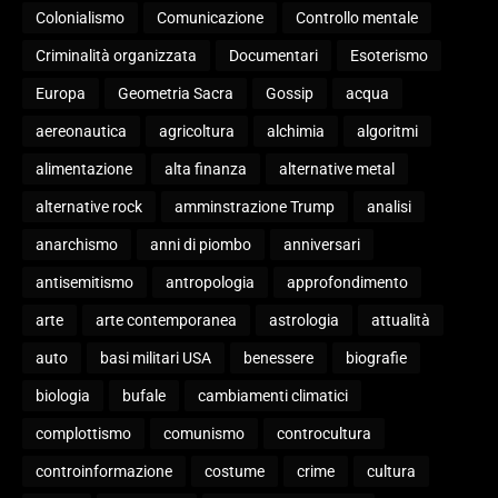
Colonialismo
Comunicazione
Controllo mentale
Criminalità organizzata
Documentari
Esoterismo
Europa
Geometria Sacra
Gossip
acqua
aereonautica
agricoltura
alchimia
algoritmi
alimentazione
alta finanza
alternative metal
alternative rock
amminstrazione Trump
analisi
anarchismo
anni di piombo
anniversari
antisemitismo
antropologia
approfondimento
arte
arte contemporanea
astrologia
attualità
auto
basi militari USA
benessere
biografie
biologia
bufale
cambiamenti climatici
complottismo
comunismo
controcultura
controinformazione
costume
crime
cultura