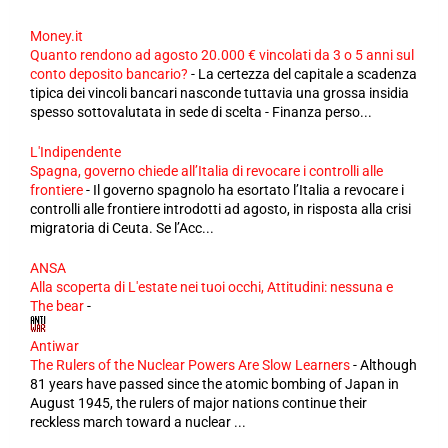
Money.it
Quanto rendono ad agosto 20.000 € vincolati da 3 o 5 anni sul
conto deposito bancario?
-
La certezza del capitale a scadenza
tipica dei vincoli bancari nasconde tuttavia una grossa insidia
spesso sottovalutata in sede di scelta - Finanza perso...
L'Indipendente
Spagna, governo chiede all’Italia di revocare i controlli alle
frontiere
-
Il governo spagnolo ha esortato l’Italia a revocare i
controlli alle frontiere introdotti ad agosto, in risposta alla crisi
migratoria di Ceuta. Se l’Acc...
ANSA
Alla scoperta di L'estate nei tuoi occhi, Attitudini: nessuna e
The bear
-
Antiwar
The Rulers of the Nuclear Powers Are Slow Learners
-
Although
81 years have passed since the atomic bombing of Japan in
August 1945, the rulers of major nations continue their
reckless march toward a nuclear ...