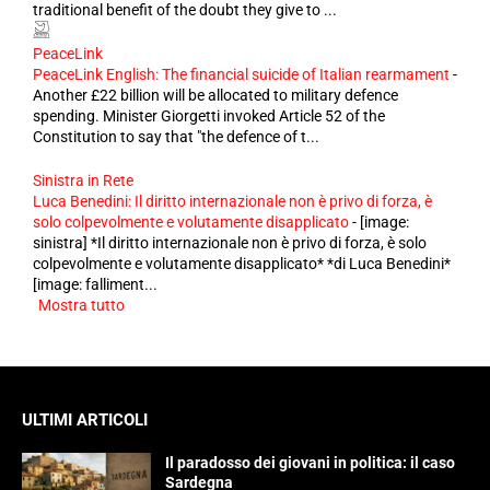
traditional benefit of the doubt they give to ...
PeaceLink
PeaceLink English: The financial suicide of Italian rearmament
-
Another £22 billion will be allocated to military defence
spending. Minister Giorgetti invoked Article 52 of the
Constitution to say that "the defence of t...
Sinistra in Rete
Luca Benedini: Il diritto internazionale non è privo di forza, è
solo colpevolmente e volutamente disapplicato
-
[image:
sinistra] *Il diritto internazionale non è privo di forza, è solo
colpevolmente e volutamente disapplicato* *di Luca Benedini*
[image: falliment...
Mostra tutto
ULTIMI ARTICOLI
Il paradosso dei giovani in politica: il caso
Sardegna