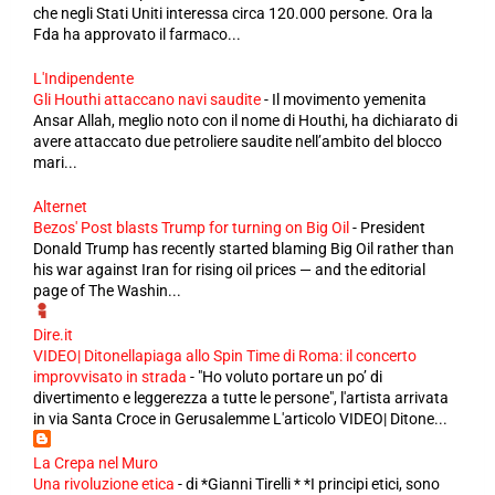
che negli Stati Uniti interessa circa 120.000 persone. Ora la
Fda ha approvato il farmaco...
L'Indipendente
Gli Houthi attaccano navi saudite
-
Il movimento yemenita
Ansar Allah, meglio noto con il nome di Houthi, ha dichiarato di
avere attaccato due petroliere saudite nell’ambito del blocco
mari...
Alternet
Bezos' Post blasts Trump for turning on Big Oil
-
President
Donald Trump has recently started blaming Big Oil rather than
his war against Iran for rising oil prices — and the editorial
page of The Washin...
Dire.it
VIDEO| Ditonellapiaga allo Spin Time di Roma: il concerto
improvvisato in strada
-
"Ho voluto portare un po’ di
divertimento e leggerezza a tutte le persone", l'artista arrivata
in via Santa Croce in Gerusalemme L'articolo VIDEO| Ditone...
La Crepa nel Muro
Una rivoluzione etica
-
di *Gianni Tirelli * *I principi etici, sono