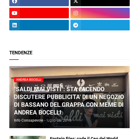
TENDENZE
ANDREA BOCELLI
"SALDI MAI VISTI": STA FACENDO
DISCUTERE PUBBLICITA' DI UN NEGOZIO
DI BASSANO DEL GRAPPA CON MEME DI
ANDREA BOCELLI
Info Consapevole
-
luglio 06, 2016
Epstein files: cade il Ceo del World