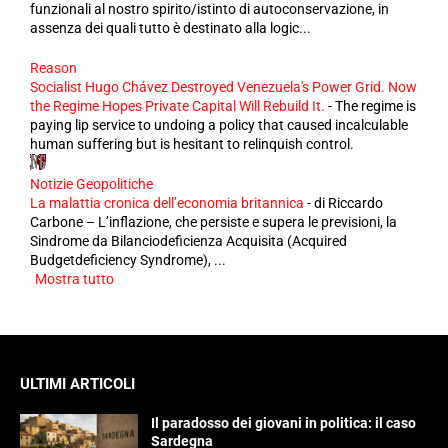
funzionali al nostro spirito/istinto di autoconservazione, in
assenza dei quali tutto è destinato alla logic...
Reason
Socialist Hugo Chávez Destroyed Venezuela's Power Grid. Now
the Regime Hopes Private Capital Will Rebuild It.
-
The regime is
paying lip service to undoing a policy that caused incalculable
human suffering but is hesitant to relinquish control.
Notizie Geopolitiche
La malattia cronica dell’economia britannica
-
di Riccardo
Carbone – L’inflazione, che persiste e supera le previsioni, la
Sindrome da Bilanciodeficienza Acquisita (Acquired
Budgetdeficiency Syndrome), ...
Mostra tutto
ULTIMI ARTICOLI
Il paradosso dei giovani in politica: il caso
Sardegna