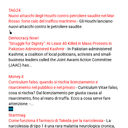
TAG24
Nuovi attacchi degli Houthi contro petroliere saudite nel Mar
Rosso: forte calo del traffico marittimo
-
Gli Houthi lanciano
nuovi attacchi contro le petroliere saudite.
Democracy Now!
"Struggle for Dignity": At Least 40 Killed in Mass Protests in
Pakistan-Administered Kashmir
-
In Pakistan-administered
Kashmir, a coalition of local politicians, activists and small-
business leaders called the Joint Awami Action Committee
(JAAC) has...
Money.it
Curriculum falso, quando si rischia licenziamento e
risarcimento nel pubblico e nel privato
-
Curriculum Vitae falso,
cosa si rischia? Dal licenziamento per giusta causa al
risarcimento, fino al reato di truffa. Ecco a cosa serve fare
attenzione. -...
Startmag
Come funziona il farmaco di Takeda per la narcolessia
-
La
narcolessia di tipo 1 è una rara malattia neurologica cronica,