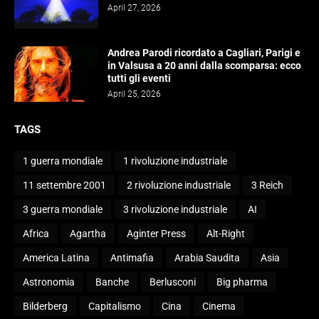
April 27, 2026
Andrea Parodi ricordato a Cagliari, Parigi e
in Valsusa a 20 anni dalla scomparsa: ecco
tutti gli eventi
April 25, 2026
TAGS
1 guerra mondiale
1 rivoluzione industriale
11 settembre 2001
2 rivoluzione industriale
3 Reich
3 guerra mondiale
3 rivoluzione industriale
AI
Africa
Agartha
Aginter Press
Alt-Right
America Latina
Antimafia
Arabia Saudita
Asia
Astronomia
Banche
Berlusconi
Big pharma
Bilderberg
Capitalismo
Cina
Cinema