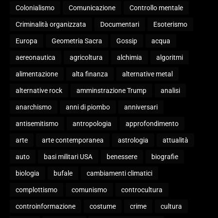
Colonialismo
Comunicazione
Controllo mentale
Criminalità organizzata
Documentari
Esoterismo
Europa
Geometria Sacra
Gossip
acqua
aereonautica
agricoltura
alchimia
algoritmi
alimentazione
alta finanza
alternative metal
alternative rock
amminstrazione Trump
analisi
anarchismo
anni di piombo
anniversari
antisemitismo
antropologia
approfondimento
arte
arte contemporanea
astrologia
attualità
auto
basi militari USA
benessere
biografie
biologia
bufale
cambiamenti climatici
complottismo
comunismo
controcultura
controinformazione
costume
crime
cultura