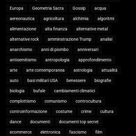
Europa
Geometria Sacra
Gossip
acqua
aereonautica
agricoltura
alchimia
algoritmi
alimentazione
alta finanza
alternative metal
alternative rock
amminstrazione Trump
analisi
anarchismo
anni di piombo
anniversari
antisemitismo
antropologia
approfondimento
arte
arte contemporanea
astrologia
attualità
auto
basi militari USA
benessere
biografie
biologia
bufale
cambiamenti climatici
complottismo
comunismo
controcultura
controinformazione
costume
crime
cultura
dance
documenti
documenti top secret
ecommerce
elettronica
fascismo
film