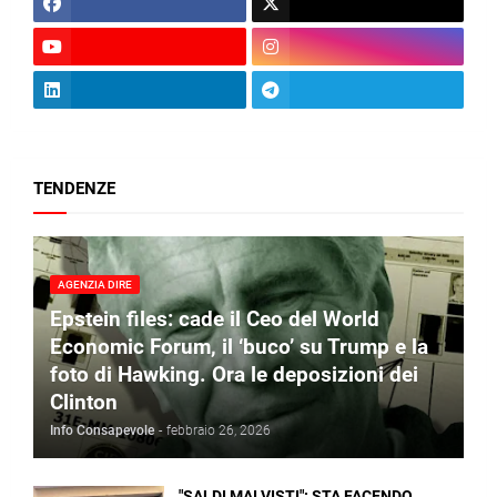
TENDENZE
AGENZIA DIRE
Epstein files: cade il Ceo del World
Economic Forum, il ‘buco’ su Trump e la
foto di Hawking. Ora le deposizioni dei
Clinton
Info Consapevole
-
febbraio 26, 2026
"SALDI MAI VISTI": STA FACENDO