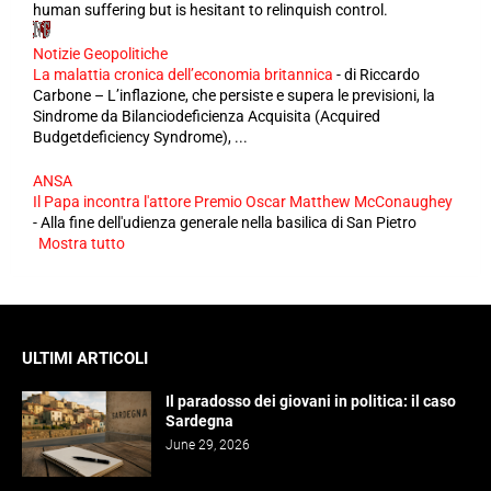
human suffering but is hesitant to relinquish control.
Notizie Geopolitiche
La malattia cronica dell’economia britannica
-
di Riccardo
Carbone – L’inflazione, che persiste e supera le previsioni, la
Sindrome da Bilanciodeficienza Acquisita (Acquired
Budgetdeficiency Syndrome), ...
ANSA
Il Papa incontra l'attore Premio Oscar Matthew McConaughey
-
Alla fine dell'udienza generale nella basilica di San Pietro
Mostra tutto
ULTIMI ARTICOLI
Il paradosso dei giovani in politica: il caso
Sardegna
June 29, 2026