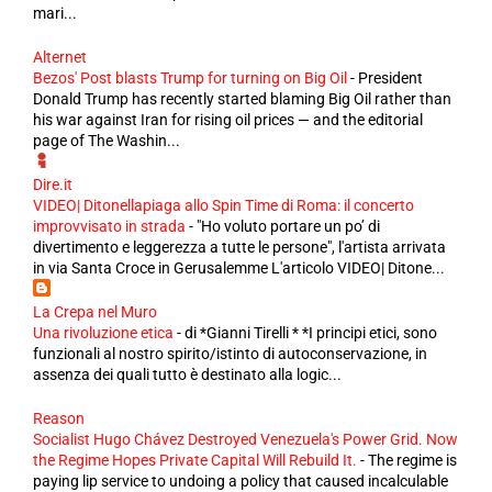
mari...
Alternet
Bezos' Post blasts Trump for turning on Big Oil
-
President
Donald Trump has recently started blaming Big Oil rather than
his war against Iran for rising oil prices — and the editorial
page of The Washin...
Dire.it
VIDEO| Ditonellapiaga allo Spin Time di Roma: il concerto
improvvisato in strada
-
"Ho voluto portare un po’ di
divertimento e leggerezza a tutte le persone", l'artista arrivata
in via Santa Croce in Gerusalemme L'articolo VIDEO| Ditone...
La Crepa nel Muro
Una rivoluzione etica
-
di *Gianni Tirelli * *I principi etici, sono
funzionali al nostro spirito/istinto di autoconservazione, in
assenza dei quali tutto è destinato alla logic...
Reason
Socialist Hugo Chávez Destroyed Venezuela's Power Grid. Now
the Regime Hopes Private Capital Will Rebuild It.
-
The regime is
paying lip service to undoing a policy that caused incalculable