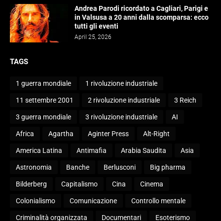
Andrea Parodi ricordato a Cagliari, Parigi e
in Valsusa a 20 anni dalla scomparsa: ecco
tutti gli eventi
April 25, 2026
TAGS
1 guerra mondiale
1 rivoluzione industriale
11 settembre 2001
2 rivoluzione industriale
3 Reich
3 guerra mondiale
3 rivoluzione industriale
AI
Africa
Agartha
Aginter Press
Alt-Right
America Latina
Antimafia
Arabia Saudita
Asia
Astronomia
Banche
Berlusconi
Big pharma
Bilderberg
Capitalismo
Cina
Cinema
Colonialismo
Comunicazione
Controllo mentale
Criminalità organizzata
Documentari
Esoterismo