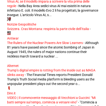
Virus AI, se il modello impara a scrivere la vita prima delle
regole
-
Nella Bay Area sedici virus AI mai esistiti in natura
infettano E. coli. Il modello Evo 2 li ha progettati, la governance
insegue. L'articolo Virus AI, s...
Notizie Geopolitiche
Svizzera. Cras Montana: respinta la parte civile dell’Italia
-
Antiwar
The Rulers of the Nuclear Powers Are Slow Learners
-
Although
81 years have passed since the atomic bombing of Japan in
August 1945, the rulers of major nations continue their
reckless march toward a nuclear ...
Alternet
Trump’s digital empire is rotting from the inside out as MAGA
slinks away
-
The Financial Times reports President Donald
Trump’s Truth Social media platform is bleeding users as the
unpopular president plays out the second year o...
Dire.it
VIDEO | Il commovente messaggio di Vecchioni a Guccini: “Mi
batti sempre sul tempo, comincia a versare vino”
-
"Comincia a