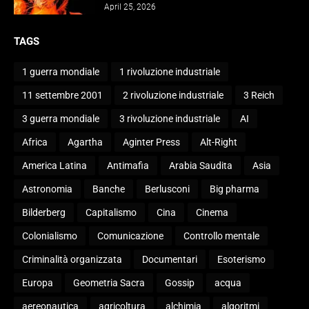
April 25, 2026
TAGS
1 guerra mondiale
1 rivoluzione industriale
11 settembre 2001
2 rivoluzione industriale
3 Reich
3 guerra mondiale
3 rivoluzione industriale
AI
Africa
Agartha
Aginter Press
Alt-Right
America Latina
Antimafia
Arabia Saudita
Asia
Astronomia
Banche
Berlusconi
Big pharma
Bilderberg
Capitalismo
Cina
Cinema
Colonialismo
Comunicazione
Controllo mentale
Criminalità organizzata
Documentari
Esoterismo
Europa
Geometria Sacra
Gossip
acqua
aereonautica
agricoltura
alchimia
algoritmi