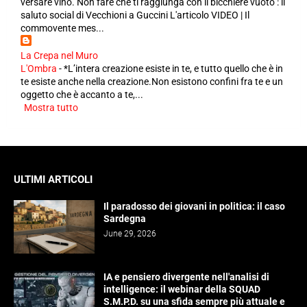
versare vino. Non fare che ti raggiunga con il bicchiere vuoto": il
saluto social di Vecchioni a Guccini L'articolo VIDEO | Il
commovente mes...
La Crepa nel Muro
L'Ombra
-
*L’intera creazione esiste in te, e tutto quello che è in
te esiste anche nella creazione.Non esistono confini fra te e un
oggetto che è accanto a te,...
Mostra tutto
ULTIMI ARTICOLI
Il paradosso dei giovani in politica: il caso
Sardegna
June 29, 2026
IA e pensiero divergente nell'analisi di
intelligence: il webinar della SQUAD
S.M.P.D. su una sfida sempre più attuale e