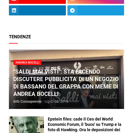
TENDENZE
ANDREA BOCELLI
"SALDI MAI VISTI": STA FACENDO
DISCUTERE PUBBLICITA' DI UN NEGOZIO
DI BASSANO DEL GRAPPA CON MEME DI
ANDREA BOCELLI
Info Consapevole
-
luglio 06, 2016
Epstein files: cade il Ceo del World
Economic Forum, il ‘buco’ su Trump e la
foto di Hawking. Ora le deposizioni dei