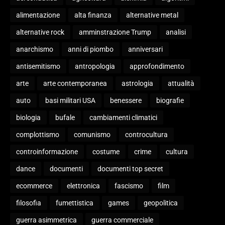
alimentazione
alta finanza
alternative metal
alternative rock
amminstrazione Trump
analisi
anarchismo
anni di piombo
anniversari
antisemitismo
antropologia
approfondimento
arte
arte contemporanea
astrologia
attualità
auto
basi militari USA
benessere
biografie
biologia
bufale
cambiamenti climatici
complottismo
comunismo
controcultura
controinformazione
costume
crime
cultura
dance
documenti
documenti top secret
ecommerce
elettronica
fascismo
film
filosofia
fumettistica
games
geopolitica
guerra asimmetrica
guerra commerciale