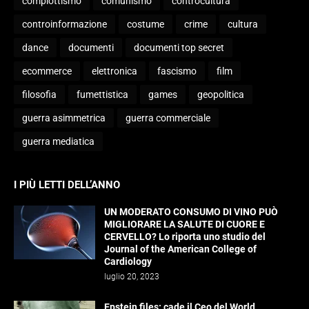
complottismo
comunismo
controcultura
controinformazione
costume
crime
cultura
dance
documenti
documenti top secret
ecommerce
elettronica
fascismo
film
filosofia
fumettistica
games
geopolitica
guerra asimmetrica
guerra commerciale
guerra mediatica
I PIÙ LETTI DELL’ANNO
UN MODERATO CONSUMO DI VINO PUÒ
MIGLIORARE LA SALUTE DI CUORE E
CERVELLO? Lo riporta uno studio del
Journal of the American College of
Cardiology
luglio 20, 2023
Epstein files: cade il Ceo del World