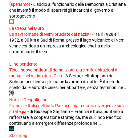
(speriamo)
-
L'addio al funzionario della Democrazia Cristiana
che inventò il modo di spartirsi gli incarichi di governo e
sottogoverno
La Crepa nel Muro
Le navi romane di Nemi bruciate dai nazisti
-
Tra il 1928 e il
1932, a 30 km a Sud di Roma, presso il lago vulcanico di Nemi
venne condotta un’impresa archeologica che ha dello
straordinario: il recu...
L'Indipendente
Tibet, nuova ondata di demolizioni: oltre mille abitazioni di
monaci nel mirino della Cina
-
A Sertar, nell’altopiano del
Sichuan occidentale, le ruspe lavorano di notte. È il metodo
scelto dalle autorità cinesi per abbattere, senza testimoni né ...
Notizie Geopolitiche
Francia e Italia nell’Indo Pacifico, ma restano divergenze sulla
strategia
-
di Giuseppe Gagliano – Francia e Italia puntano a
rafforzare la cooperazione strategica, ma sull’Indo Pacifico
continuano a emergere differenze profonde ne...
Startmag