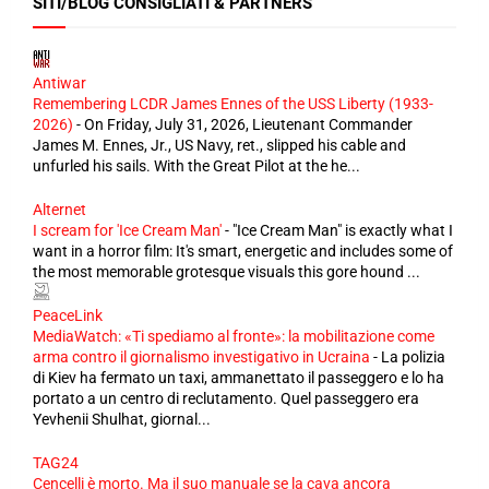
SITI/BLOG CONSIGLIATI & PARTNERS
Antiwar
Remembering LCDR James Ennes of the USS Liberty (1933-
2026)
-
On Friday, July 31, 2026, Lieutenant Commander
James M. Ennes, Jr., US Navy, ret., slipped his cable and
unfurled his sails. With the Great Pilot at the he...
Alternet
I scream for 'Ice Cream Man'
-
"Ice Cream Man" is exactly what I
want in a horror film: It's smart, energetic and includes some of
the most memorable grotesque visuals this gore hound ...
PeaceLink
MediaWatch: «Ti spediamo al fronte»: la mobilitazione come
arma contro il giornalismo investigativo in Ucraina
-
La polizia
di Kiev ha fermato un taxi, ammanettato il passeggero e lo ha
portato a un centro di reclutamento. Quel passeggero era
Yevhenii Shulhat, giornal...
TAG24
Cencelli è morto. Ma il suo manuale se la cava ancora