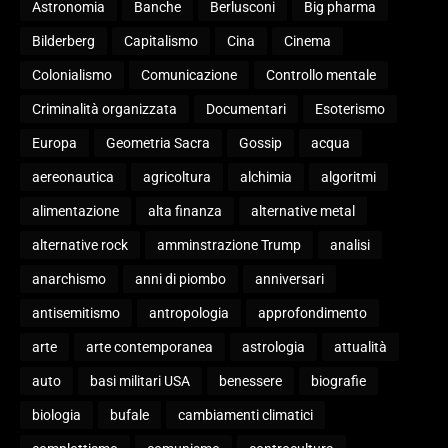
Astronomia
Banche
Berlusconi
Big pharma
Bilderberg
Capitalismo
Cina
Cinema
Colonialismo
Comunicazione
Controllo mentale
Criminalità organizzata
Documentari
Esoterismo
Europa
Geometria Sacra
Gossip
acqua
aereonautica
agricoltura
alchimia
algoritmi
alimentazione
alta finanza
alternative metal
alternative rock
amminstrazione Trump
analisi
anarchismo
anni di piombo
anniversari
antisemitismo
antropologia
approfondimento
arte
arte contemporanea
astrologia
attualità
auto
basi militari USA
benessere
biografie
biologia
bufale
cambiamenti climatici