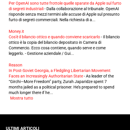
Per OpenAI sono tutte frottole quelle sparate da Apple sul furto
di segreti industriali
-
Dalla collaborazione al tribunale. OpenAI
risponde senza mezzi termini alle accuse di Apple sul presunto
furto di segreti commerciali. Nella richiesta di a...
Money.it
Cos'è il bilancio ottico e quando conviene scaricarlo
-
Il bilancio
ottico è la copia del bilancio depositato in Camera di
Commercio. Ecco cosa contiene, quando serve e come
leggerlo. - Gestione aziendale / Gui...
Reason
In Post-Soviet Georgia, a Fledgling Libertarian Movement
Faces an Increasingly Authoritarian State
-
As leader of the
“Girchi—More Freedom” party, Zurah Japaridze spent 7
months jailed as a political prisoner. He’s prepared to spend
much longer there if he...
Mostra tutto
ULTIMI ARTICOLI