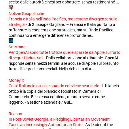
scelto dalle autorità cinesi per abbattere, senza testimoni né ...
Notizie Geopolitiche
Francia e Italia nell’Indo Pacifico, ma restano divergenze sulla
strategia
-
di Giuseppe Gagliano – Francia e Italia puntano a
rafforzare la cooperazione strategica, ma sull’Indo Pacifico
continuano a emergere differenze profonde ne...
Startmag
Per OpenAI sono tutte frottole quelle sparate da Apple sul furto
di segreti industriali
-
Dalla collaborazione al tribunale. OpenAI
risponde senza mezzi termini alle accuse di Apple sul presunto
furto di segreti commerciali. Nella richiesta di a...
Money.it
Cos'è il bilancio ottico e quando conviene scaricarlo
-
Il bilancio
ottico è la copia del bilancio depositato in Camera di
Commercio. Ecco cosa contiene, quando serve e come
leggerlo. - Gestione aziendale / Gui...
Reason
In Post-Soviet Georgia, a Fledgling Libertarian Movement
Faces an Increasingly Authoritarian State
-
As leader of the