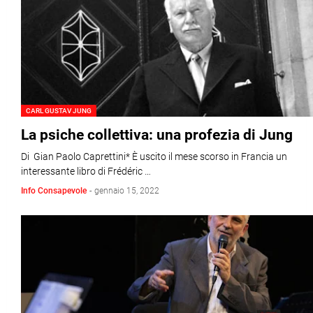
CARL GUSTAV JUNG
La psiche collettiva: una profezia di Jung
Di Gian Paolo Caprettini* È uscito il mese scorso in Francia un
interessante libro di Frédéric …
Info Consapevole
-
gennaio 15, 2022