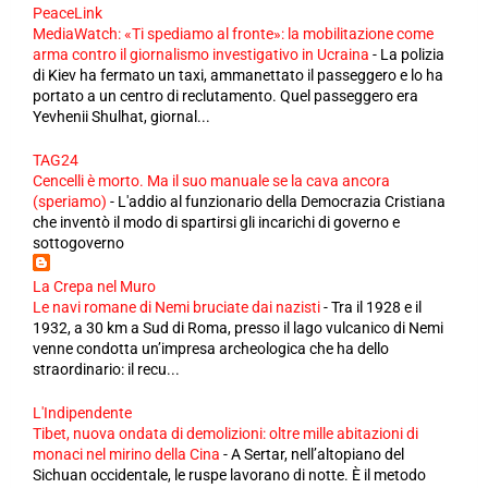
PeaceLink
MediaWatch: «Ti spediamo al fronte»: la mobilitazione come
arma contro il giornalismo investigativo in Ucraina
-
La polizia
di Kiev ha fermato un taxi, ammanettato il passeggero e lo ha
portato a un centro di reclutamento. Quel passeggero era
Yevhenii Shulhat, giornal...
TAG24
Cencelli è morto. Ma il suo manuale se la cava ancora
(speriamo)
-
L'addio al funzionario della Democrazia Cristiana
che inventò il modo di spartirsi gli incarichi di governo e
sottogoverno
La Crepa nel Muro
Le navi romane di Nemi bruciate dai nazisti
-
Tra il 1928 e il
1932, a 30 km a Sud di Roma, presso il lago vulcanico di Nemi
venne condotta un’impresa archeologica che ha dello
straordinario: il recu...
L'Indipendente
Tibet, nuova ondata di demolizioni: oltre mille abitazioni di
monaci nel mirino della Cina
-
A Sertar, nell’altopiano del
Sichuan occidentale, le ruspe lavorano di notte. È il metodo