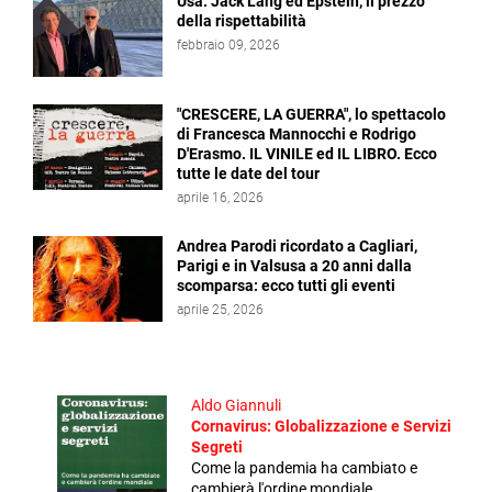
Usa. Jack Lang ed Epstein, il prezzo
della rispettabilità
febbraio 09, 2026
"CRESCERE, LA GUERRA", lo spettacolo
di Francesca Mannocchi e Rodrigo
D'Erasmo. IL VINILE ed IL LIBRO. Ecco
tutte le date del tour
aprile 16, 2026
Andrea Parodi ricordato a Cagliari,
Parigi e in Valsusa a 20 anni dalla
scomparsa: ecco tutti gli eventi
aprile 25, 2026
Aldo Giannuli
Cornavirus: Globalizzazione e Servizi
Segreti
Come la pandemia ha cambiato e
cambierà l'ordine mondiale