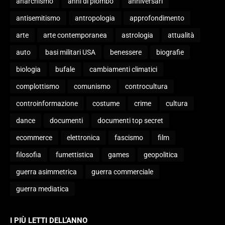
anarchismo
anni di piombo
anniversari
antisemitismo
antropologia
approfondimento
arte
arte contemporanea
astrologia
attualità
auto
basi militari USA
benessere
biografie
biologia
bufale
cambiamenti climatici
complottismo
comunismo
controcultura
controinformazione
costume
crime
cultura
dance
documenti
documenti top secret
ecommerce
elettronica
fascismo
film
filosofia
fumettistica
games
geopolitica
guerra asimmetrica
guerra commerciale
guerra mediatica
I PIÙ LETTI DELL’ANNO