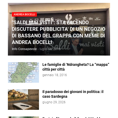
ANDREA BOCELLI
"SALDI MAI VISTI": STA FACENDO
DISCUTERE PUBBLICITA' DI UN NEGOZIO
DI BASSANO DEL GRAPPA CON MEME DI
ANDREA BOCELLI
Info Consapevole
-
luglio 06, 2016
Le famiglie di ‘Ndrangheta? La “mappa”
città per città
gennaio 18, 2016
Il paradosso dei giovani in politica: il
caso Sardegna
giugno 29, 2026