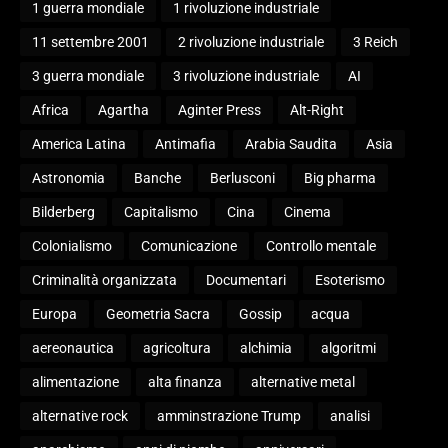
1 guerra mondiale
1 rivoluzione industriale
11 settembre 2001
2 rivoluzione industriale
3 Reich
3 guerra mondiale
3 rivoluzione industriale
AI
Africa
Agartha
Aginter Press
Alt-Right
America Latina
Antimafia
Arabia Saudita
Asia
Astronomia
Banche
Berlusconi
Big pharma
Bilderberg
Capitalismo
Cina
Cinema
Colonialismo
Comunicazione
Controllo mentale
Criminalità organizzata
Documentari
Esoterismo
Europa
Geometria Sacra
Gossip
acqua
aereonautica
agricoltura
alchimia
algoritmi
alimentazione
alta finanza
alternative metal
alternative rock
amminstrazione Trump
analisi