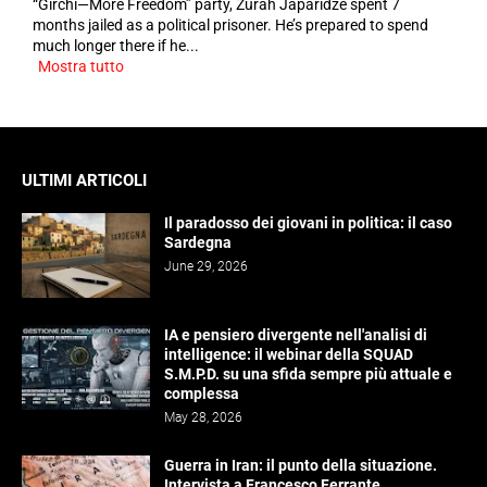
“Girchi—More Freedom” party, Zurah Japaridze spent 7
months jailed as a political prisoner. He’s prepared to spend
much longer there if he...
Mostra tutto
ULTIMI ARTICOLI
Il paradosso dei giovani in politica: il caso
Sardegna
June 29, 2026
IA e pensiero divergente nell'analisi di
intelligence: il webinar della SQUAD
S.M.P.D. su una sfida sempre più attuale e
complessa
May 28, 2026
Guerra in Iran: il punto della situazione.
Intervista a Francesco Ferrante