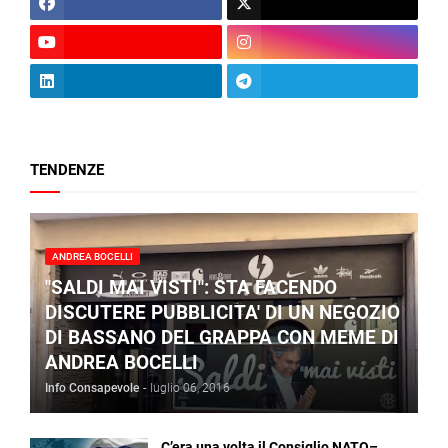
TENDENZE
ANDREA BOCELLI
"SALDI MAI VISTI": STA FACENDO
DISCUTERE PUBBLICITA' DI UN NEGOZIO
DI BASSANO DEL GRAPPA CON MEME DI
ANDREA BOCELLI
Info Consapevole
-
luglio 06, 2016
C’era una volta il Consiglio NATO–