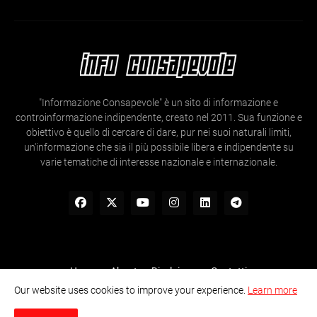
"Informazione Consapevole" è un sito di informazione e
controinformazione indipendente, creato nel 2011. Sua funzione e
obiettivo è quello di cercare di dare, pur nei suoi naturali limiti,
un'informazione che sia il più possibile libera e indipendente su
varie tematiche di interesse nazionale e internazionale.
Home
About
Disclaimer
Contatti
Our website uses cookies to improve your experience.
Learn more
Informazione Consapevole- Ogni articolo e contenuto presente nel
sito è liberamente utilizzabile sia online che non, previa citazione