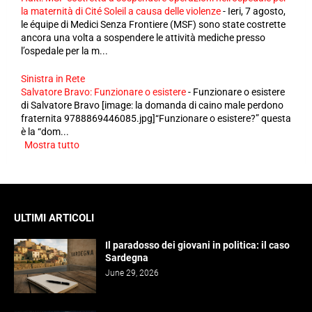
la maternità di Cité Soleil a causa delle violenze
-
Ieri, 7 agosto,
le équipe di Medici Senza Frontiere (MSF) sono state costrette
ancora una volta a sospendere le attività mediche presso
l’ospedale per la m...
Sinistra in Rete
Salvatore Bravo: Funzionare o esistere
-
Funzionare o esistere
di Salvatore Bravo [image: la domanda di caino male perdono
fraternita 9788869446085.jpg]“Funzionare o esistere?” questa
è la “dom...
Mostra tutto
ULTIMI ARTICOLI
Il paradosso dei giovani in politica: il caso
Sardegna
June 29, 2026