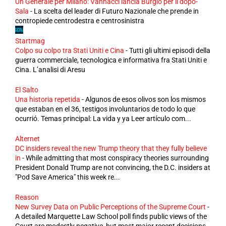
Un Generale per Milano: Vannacci lancia Burgio per il dopo-
Sala
-
La scelta del leader di Futuro Nazionale che prende in
contropiede centrodestra e centrosinistra
Startmag
Colpo su colpo tra Stati Uniti e Cina
-
Tutti gli ultimi episodi della
guerra commerciale, tecnologica e informativa fra Stati Uniti e
Cina. L’analisi di Aresu
El Salto
Una historia repetida
-
Algunos de esos olivos son los mismos
que estaban en el 36, testigos involuntarios de todo lo que
ocurrió. Temas principal: La vida y ya Leer artículo com...
Alternet
DC insiders reveal the new Trump theory that they fully believe
in
-
While admitting that most conspiracy theories surrounding
President Donald Trump are not convincing, the D.C. insiders at
"Pod Save America" this week re...
Reason
New Survey Data on Public Perceptions of the Supreme Court
-
A detailed Marquette Law School poll finds public views of the