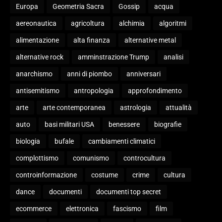
Europa
Geometria Sacra
Gossip
acqua
aereonautica
agricoltura
alchimia
algoritmi
alimentazione
alta finanza
alternative metal
alternative rock
amminstrazione Trump
analisi
anarchismo
anni di piombo
anniversari
antisemitismo
antropologia
approfondimento
arte
arte contemporanea
astrologia
attualità
auto
basi militari USA
benessere
biografie
biologia
bufale
cambiamenti climatici
complottismo
comunismo
controcultura
controinformazione
costume
crime
cultura
dance
documenti
documenti top secret
ecommerce
elettronica
fascismo
film