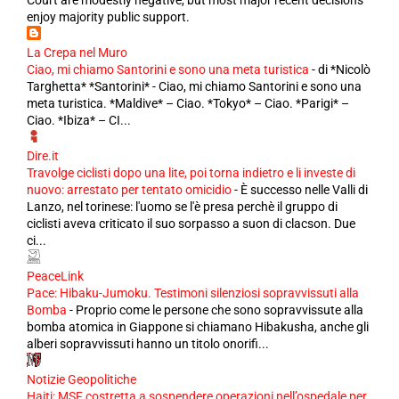
Court are modestly negative, but most major recent decisions
enjoy majority public support.
La Crepa nel Muro
Ciao, mi chiamo Santorini e sono una meta turistica
-
di *Nicolò
Targhetta* *Santorini* - Ciao, mi chiamo Santorini e sono una
meta turistica. *Maldive* – Ciao. *Tokyo* – Ciao. *Parigi* –
Ciao. *Ibiza* – CI...
Dire.it
Travolge ciclisti dopo una lite, poi torna indietro e li investe di
nuovo: arrestato per tentato omicidio
-
È successo nelle Valli di
Lanzo, nel torinese: l'uomo se l'è presa perchè il gruppo di
ciclisti aveva criticato il suo sorpasso a suon di clacson. Due
ci...
PeaceLink
Pace: Hibaku-Jumoku. Testimoni silenziosi sopravvissuti alla
Bomba
-
Proprio come le persone che sono sopravvissute alla
bomba atomica in Giappone si chiamano Hibakusha, anche gli
alberi sopravvissuti hanno un titolo onorifi...
Notizie Geopolitiche
Haiti: MSF costretta a sospendere operazioni nell’ospedale per