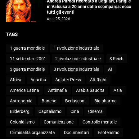
Andrea Parodi ricordato a Cagliari, Parigi e
in Valsusa a 20 anni dalla scomparsa: ecco
tutti gli eventi
April 25, 2026
TAGS
1 guerra mondiale
1 rivoluzione industriale
11 settembre 2001
2 rivoluzione industriale
3 Reich
3 guerra mondiale
3 rivoluzione industriale
AI
Africa
Agartha
Aginter Press
Alt-Right
America Latina
Antimafia
Arabia Saudita
Asia
Astronomia
Banche
Berlusconi
Big pharma
Bilderberg
Capitalismo
Cina
Cinema
Colonialismo
Comunicazione
Controllo mentale
Criminalità organizzata
Documentari
Esoterismo