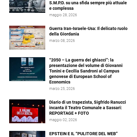
S.M.P.D. su una sfida sempre più attuale
e complessa
maggio 28, 2026
Guerra Iran-Israele-Usa: Il delicato ruolo
della Giordania
marzo 08, 2026
“2050 – La guerra dei ghiacci”: la
presentazione del volume di Giovanni
Tonini e Cecilia Sandroni al Campus
genovese di European School of
Economics
marzo 25, 2026
Diario di un trapezista, Sigfrido Ranucci
incanta il Teatro Comunale a Sassari:
REPORTAGE + FOTO
maggio 02, 2026
EPSTEIN E IL “PULITORE DEL WEB”