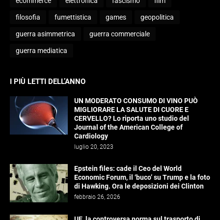
ecommerce
elettronica
fascismo
film
filosofia
fumettistica
games
geopolitica
guerra asimmetrica
guerra commerciale
guerra mediatica
I PIÙ LETTI DELL’ANNO
UN MODERATO CONSUMO DI VINO PUÒ
MIGLIORARE LA SALUTE DI CUORE E
CERVELLO? Lo riporta uno studio del
Journal of the American College of
Cardiology
luglio 20, 2023
Epstein files: cade il Ceo del World
Economic Forum, il ‘buco’ su Trump e la foto
di Hawking. Ora le deposizioni dei Clinton
febbraio 26, 2026
UE, la controversa norma sul trasporto di