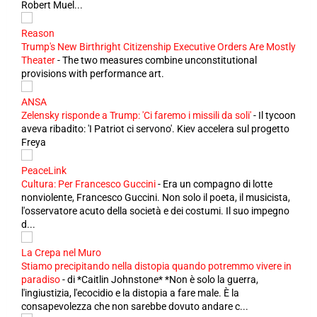
Robert Muel...
Reason
Trump's New Birthright Citizenship Executive Orders Are Mostly
Theater
-
The two measures combine unconstitutional
provisions with performance art.
ANSA
Zelensky risponde a Trump: 'Ci faremo i missili da soli'
-
Il tycoon
aveva ribadito: 'I Patriot ci servono'. Kiev accelera sul progetto
Freya
PeaceLink
Cultura: Per Francesco Guccini
-
Era un compagno di lotte
nonviolente, Francesco Guccini. Non solo il poeta, il musicista,
l'osservatore acuto della società e dei costumi. Il suo impegno
d...
La Crepa nel Muro
Stiamo precipitando nella distopia quando potremmo vivere in
paradiso
-
di *Caitlin Johnstone* *Non è solo la guerra,
l'ingiustizia, l'ecocidio e la distopia a fare male. È la
consapevolezza che non sarebbe dovuto andare c...