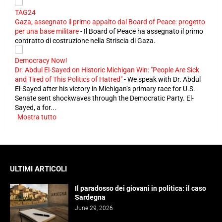
TAG24
Gaza, assegnato il primo appalto dal Board of Peace: progetto
per una base militare
-
Il Board of Peace ha assegnato il primo
contratto di costruzione nella Striscia di Gaza.
Democracy Now!
Dr. Abdul El-Sayed on Historic Michigan Win: "People Are Sick
and Tired of This Politics of Hatred"
-
We speak with Dr. Abdul
El-Sayed after his victory in Michigan’s primary race for U.S.
Senate sent shockwaves through the Democratic Party. El-
Sayed, a for...
Mostra tutto
ULTIMI ARTICOLI
Il paradosso dei giovani in politica: il caso
Sardegna
June 29, 2026