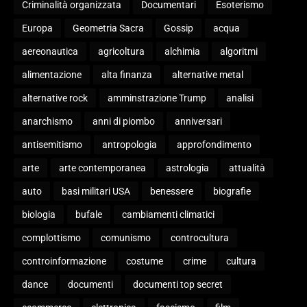
Criminalità organizzata
Documentari
Esoterismo
Europa
Geometria Sacra
Gossip
acqua
aereonautica
agricoltura
alchimia
algoritmi
alimentazione
alta finanza
alternative metal
alternative rock
amminstrazione Trump
analisi
anarchismo
anni di piombo
anniversari
antisemitismo
antropologia
approfondimento
arte
arte contemporanea
astrologia
attualità
auto
basi militari USA
benessere
biografie
biologia
bufale
cambiamenti climatici
complottismo
comunismo
controcultura
controinformazione
costume
crime
cultura
dance
documenti
documenti top secret