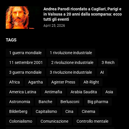
Andrea Parodi ricordato a Cagliari, Parigi e
in Valsusa a 20 anni dalla scomparsa: ecco
tutti gli eventi
April 25, 2026
TAGS
1 guerra mondiale
1 rivoluzione industriale
11 settembre 2001
2 rivoluzione industriale
3 Reich
3 guerra mondiale
3 rivoluzione industriale
AI
Africa
Agartha
Aginter Press
Alt-Right
America Latina
Antimafia
Arabia Saudita
Asia
Astronomia
Banche
Berlusconi
Big pharma
Bilderberg
Capitalismo
Cina
Cinema
Colonialismo
Comunicazione
Controllo mentale