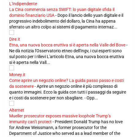
L'Indipendente
La Cina commercia senza SWIFT: lo yuan digitale sfida il
dominio finanziario USA
-
Dopo il lancio dello yuan digitale e il
progressivo indebolimento del dollaro, la Cina ha appena
sferrato un altro colpo ai sistemi di pagamento internaz...
Dire.it
Etna, una nuova bocca eruttiva si è aperta nella Valle del Bove
-
Ne dà notizia l'Osservatorio etneo dell'Ingv, i cui esperti sono
sul posto per i rilievi L'articolo Etna, una nuova bocca eruttiva
si è aperta nella Vall...
Money.it
Come aprire un negozio online? La guida passo passo e costi
da sostenere
-
Aprire un negozio online è più complesso di
quanto immagini. Ecco la guida con tutti i passaggi da seguire
e i costi da sostenere per non sbagliare. - Opp...
Alternet
Mueller prosecutor exposes massive loophole Trump’s
immunity can’t protect
-
President Donald Trump has no love
for Andrew Weissmann, a former prosecutor for the
Department of Justice who served as a lead member of the