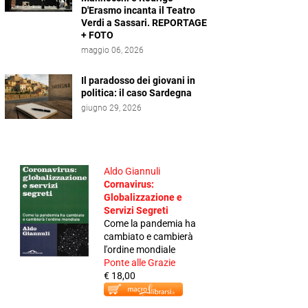
D'Erasmo incanta il Teatro
Verdi a Sassari. REPORTAGE
+ FOTO
maggio 06, 2026
Il paradosso dei giovani in
politica: il caso Sardegna
giugno 29, 2026
Aldo Giannuli
Cornavirus:
Globalizzazione e
Servizi Segreti
Come la pandemia ha
cambiato e cambierà
l'ordine mondiale
Ponte alle Grazie
€ 18,00