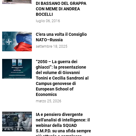
DI BASSANO DEL GRAPPA
CON MEME DI ANDREA
BOCELLI
luglio 06, 2016
C’era una volta il Consiglio
NATO–Russia
settembre 18, 2025
“2050 – La guerra dei
ghiacci”: la presentazione
del volume di Giovanni
Tonini e Cecilia Sandroni al
Campus genovese di
European School of
Economics
marzo 25, 2026
IA e pensiero divergente
nell'analisi di intelligence: il
webinar della SQUAD
S.M.P.D. su una sfida sempre