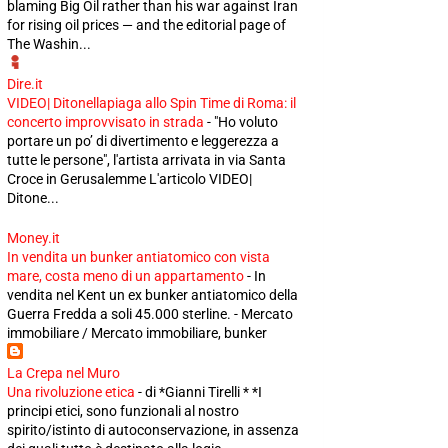
blaming Big Oil rather than his war against Iran
for rising oil prices — and the editorial page of
The Washin...
Dire.it
VIDEO| Ditonellapiaga allo Spin Time di Roma: il
concerto improvvisato in strada
-
"Ho voluto
portare un po’ di divertimento e leggerezza a
tutte le persone", l'artista arrivata in via Santa
Croce in Gerusalemme L'articolo VIDEO|
Ditone...
Money.it
In vendita un bunker antiatomico con vista
mare, costa meno di un appartamento
-
In
vendita nel Kent un ex bunker antiatomico della
Guerra Fredda a soli 45.000 sterline. - Mercato
immobiliare / Mercato immobiliare, bunker
La Crepa nel Muro
Una rivoluzione etica
-
di *Gianni Tirelli * *I
principi etici, sono funzionali al nostro
spirito/istinto di autoconservazione, in assenza