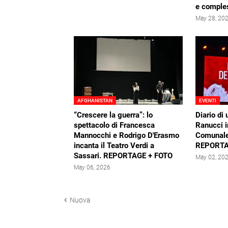
e comple
May 28, 20
AFGHANISTAN
EVENTI
“Crescere la guerra”: lo
Diario di 
spettacolo di Francesca
Ranucci i
Mannocchi e Rodrigo D'Erasmo
Comunale
incanta il Teatro Verdi a
REPORTA
Sassari. REPORTAGE + FOTO
May 02, 20
May 06, 2026
Nuova