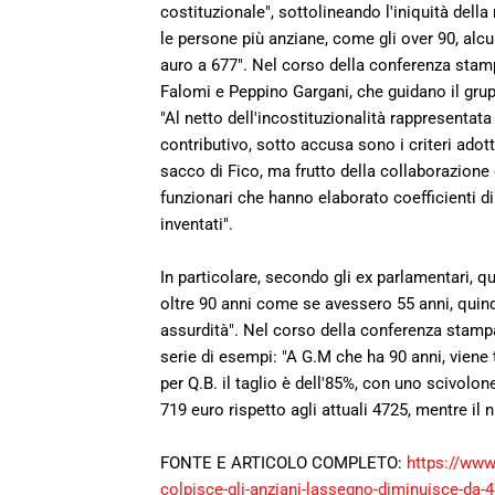
costituzionale", sottolineando l'iniquità del
le persone più anziane, come gli over 90, alc
auro a 677". Nel corso della conferenza stam
Falomi e Peppino Gargani, che guidano il grup
"Al netto dell'incostituzionalità rappresentata 
contributivo, sotto accusa sono i criteri adotta
sacco di Fico, ma frutto della collaborazione 
funzionari che hanno elaborato coefficienti di
inventati".
In particolare, secondo gli ex parlamentari, q
oltre 90 anni come se avessero 55 anni, quindi
assurdità". Nel corso della conferenza stamp
serie di esempi: "A G.M che ha 90 anni, viene t
per Q.B. il taglio è dell'85%, con uno scivolo
719 euro rispetto agli attuali 4725, mentre il
FONTE E ARTICOLO COMPLETO:
https://www.
colpisce-gli-anziani-lassegno-diminuisce-da-