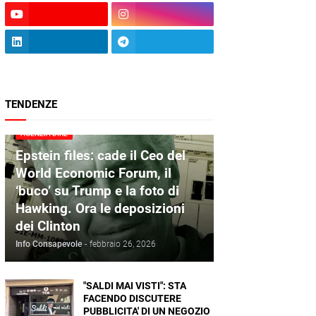
TENDENZE
AGENZIA DIRE
Epstein files: cade il Ceo del
World Economic Forum, il
‘buco’ su Trump e la foto di
Hawking. Ora le deposizioni
dei Clinton
Info Consapevole
-
febbraio 26, 2026
"SALDI MAI VISTI": STA
FACENDO DISCUTERE
PUBBLICITA' DI UN NEGOZIO