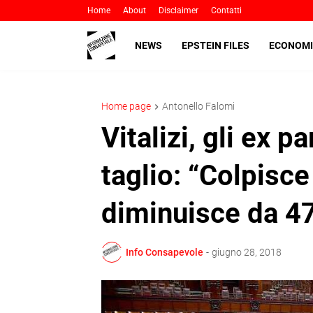
Home
About
Disclaimer
Contatti
NEWS
EPSTEIN FILES
ECONOMI
Home page
Antonello Falomi
Vitalizi, gli ex p
taglio: “Colpisce
diminuisce da 4
Info Consapevole
-
giugno 28, 2018