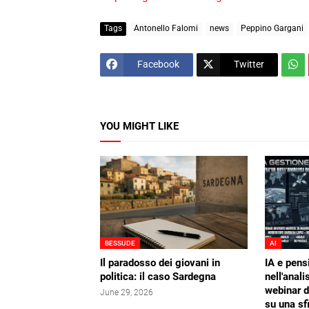
Tags
Antonello Falomi
news
Peppino Gargani
Facebook
Twitter
YOU MIGHT LIKE
BESSUDE
AI
Il paradosso dei giovani in
IA e pens
politica: il caso Sardegna
nell'analis
webinar 
June 29, 2026
su una sf