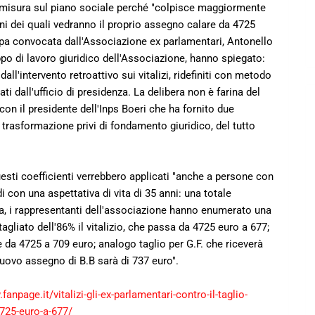
la misura sul piano sociale perché "colpisce maggiormente
uni dei quali vedranno il proprio assegno calare da 4725
pa convocata dall'Associazione ex parlamentari, Antonello
po di lavoro giuridico dell'Associazione, hanno spiegato:
dall'intervento retroattivo sui vitalizi, ridefiniti con metodo
ti dall'ufficio di presidenza. La delibera non è farina del
con il presidente dell'Inps Boeri che ha fornito due
 trasformazione privi di fondamento giuridico, del tutto
uesti coefficienti verrebbero applicati "anche a persone con
 con una aspettativa di vita di 35 anni: una totale
a, i rappresentanti dell'associazione hanno enumerato una
agliato dell'86% il vitalizio, che passa da 4725 euro a 677;
ne da 4725 a 709 euro; analogo taglio per G.F. che riceverà
 nuovo assegno di B.B sarà di 737 euro".
fanpage.it/vitalizi-gli-ex-parlamentari-contro-il-taglio-
4725-euro-a-677/