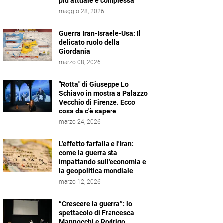
più attuale e complessa
maggio 28, 2026
Guerra Iran-Israele-Usa: Il
delicato ruolo della
Giordania
marzo 08, 2026
"Rotta" di Giuseppe Lo
Schiavo in mostra a Palazzo
Vecchio di Firenze. Ecco
cosa da c'è sapere
marzo 24, 2026
L’effetto farfalla e l'Iran:
come la guerra sta
impattando sull'economia e
la geopolitica mondiale
marzo 12, 2026
“Crescere la guerra”: lo
spettacolo di Francesca
Mannocchi e Rodrigo