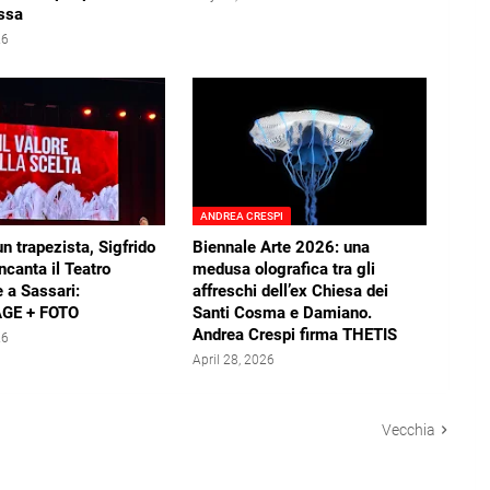
ssa
26
ANDREA CRESPI
un trapezista, Sigfrido
Biennale Arte 2026: una
ncanta il Teatro
medusa olografica tra gli
 a Sassari:
affreschi dell’ex Chiesa dei
GE + FOTO
Santi Cosma e Damiano.
Andrea Crespi firma THETIS
26
April 28, 2026
Vecchia