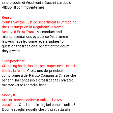
saluto social di Vecchioni a Guccini L'articolo
VIDEO | Il commovente mes...
Reason
Courts Say the Justice Department Is Shredding
the 'Presumption of Regularity.' It Never
Deserved Extra Trust
-
Misconduct and
misrepresentations by Justice Department
lawyers have led some federal judges to
question the traditional benefit of the doubt
they give to ...
L'Indipendente
Xi Jinping ha deciso che per i super-ricchi cinesi
è finita la festa
-
Crolla uno dei principali
compromessi del Partito Comunista Cinese, che
per anni ha concesso a grossi capitali privati di
migrare verso i paradisi fiscal...
Money.it
Migliori banche online in Italia nel 2026. La
classifica
-
Quali sono le migliori banche online?
E come scegliere quella che più si adatta alle