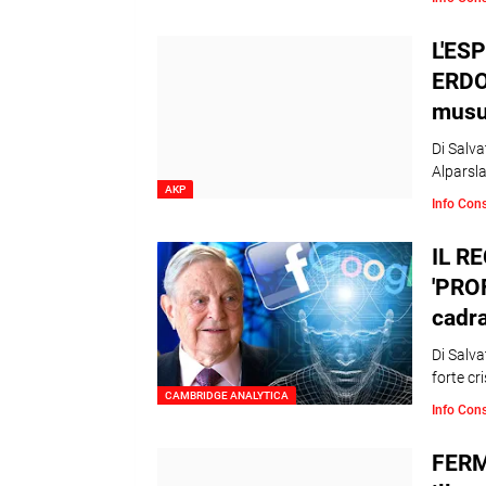
L'ES
ERDOG
musu
Di Salva
Alparsl
AKP
Info Con
IL R
'PRO
cadra
Di Salv
forte cri
CAMBRIDGE ANALYTICA
Info Con
FERM