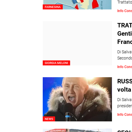
Trattat
FARNESINA
Info Con
TRAT
Genti
Franc
Di Salva
Secondo
GIORGIA MELONI
Info Con
RUSSI
volta
Di Salv
presiden
Info Con
NEWS