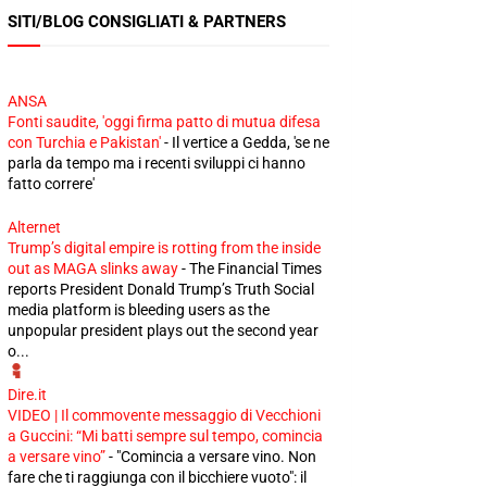
SITI/BLOG CONSIGLIATI & PARTNERS
ANSA
Fonti saudite, 'oggi firma patto di mutua difesa
con Turchia e Pakistan'
-
Il vertice a Gedda, 'se ne
parla da tempo ma i recenti sviluppi ci hanno
fatto correre'
Alternet
Trump’s digital empire is rotting from the inside
out as MAGA slinks away
-
The Financial Times
reports President Donald Trump’s Truth Social
media platform is bleeding users as the
unpopular president plays out the second year
o...
Dire.it
VIDEO | Il commovente messaggio di Vecchioni
a Guccini: “Mi batti sempre sul tempo, comincia
a versare vino”
-
"Comincia a versare vino. Non
fare che ti raggiunga con il bicchiere vuoto": il