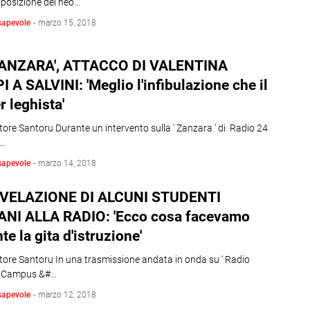
 posizione del neo…
sapevole
-
marzo 15, 2018
ZANZARA', ATTACCO DI VALENTINA
 A SALVINI: 'Meglio l'infibulazione che il
r leghista'
tore Santoru Durante un intervento sulla ' Zanzara ' di Radio 24
i…
sapevole
-
marzo 14, 2018
IVELAZIONE DI ALCUNI STUDENTI
NI ALLA RADIO: 'Ecco cosa facevamo
te la gita d'istruzione'
tore Santoru In una trasmissione andata in onda su ' Radio
 Campus &#…
sapevole
-
marzo 12, 2018