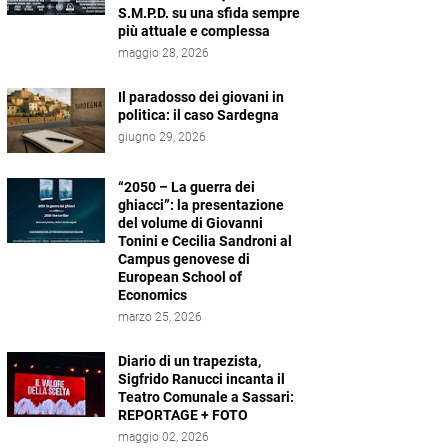
S.M.P.D. su una sfida sempre
più attuale e complessa
maggio 28, 2026
Il paradosso dei giovani in
politica: il caso Sardegna
giugno 29, 2026
“2050 – La guerra dei
ghiacci”: la presentazione
del volume di Giovanni
Tonini e Cecilia Sandroni al
Campus genovese di
European School of
Economics
marzo 25, 2026
Diario di un trapezista,
Sigfrido Ranucci incanta il
Teatro Comunale a Sassari:
REPORTAGE + FOTO
maggio 02, 2026