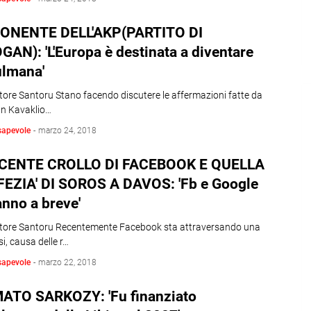
PONENTE DELL'AKP(PARTITO DI
AN): 'L'Europa è destinata a diventare
lmana'
tore Santoru Stano facendo discutere le affermazioni fatte da
an Kavaklio…
sapevole
-
marzo 24, 2018
ECENTE CROLLO DI FACEBOOK E QUELLA
FEZIA' DI SOROS A DAVOS: 'Fb e Google
nno a breve'
atore Santoru Recentemente Facebook sta attraversando una
si, causa delle r…
sapevole
-
marzo 22, 2018
ATO SARKOZY: 'Fu finanziato