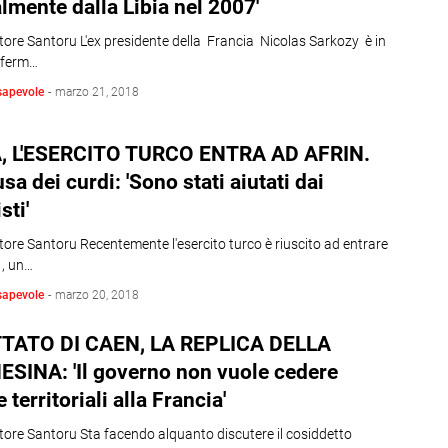
almente dalla Libia nel 2007'
tore Santoru L'ex presidente della Francia Nicolas Sarkozy è in
i ferm…
sapevole
-
marzo 21, 2018
A, L'ESERCITO TURCO ENTRA AD AFRIN.
usa dei curdi: 'Sono stati aiutati dai
sti'
tore Santoru Recentemente l'esercito turco è riuscito ad entrare
 , un…
sapevole
-
marzo 20, 2018
TATO DI CAEN, LA REPLICA DELLA
SINA: 'Il governo non vuole cedere
 territoriali alla Francia'
tore Santoru Sta facendo alquanto discutere il cosiddetto