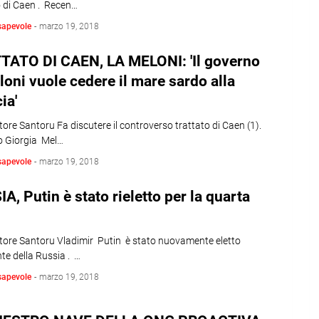
o di Caen . Recen…
sapevole
-
marzo 19, 2018
TATO DI CAEN, LA MELONI: 'Il governo
loni vuole cedere il mare sardo alla
ia'
tore Santoru Fa discutere il controverso trattato di Caen (1).
 Giorgia Mel…
sapevole
-
marzo 19, 2018
A, Putin è stato rieletto per la quarta
atore Santoru Vladimir Putin è stato nuovamente eletto
te della Russia . …
sapevole
-
marzo 19, 2018