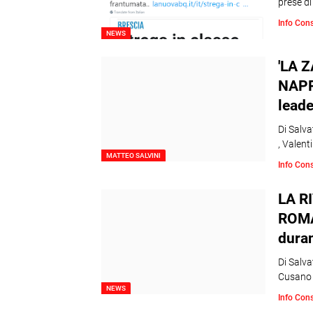
prese di
Info Con
NEWS
'LA 
NAPPI
leade
Di Salva
, Valent
MATTEO SALVINI
Info Con
LA R
ROMA
duran
Di Salva
Cusano
NEWS
Info Con