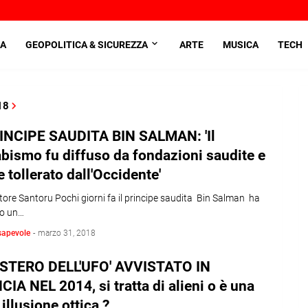
A
GEOPOLITICA & SICUREZZA
ARTE
MUSICA
TECH
18
RINCIPE SAUDITA BIN SALMAN: 'Il
ismo fu diffuso da fondazioni saudite e
 tollerato dall'Occidente'
tore Santoru Pochi giorni fa il principe saudita Bin Salman ha
to un…
sapevole
-
marzo 31, 2018
MISTERO DELL'UFO' AVVISTATO IN
IA NEL 2014, si tratta di alieni o è una
illusione ottica ?