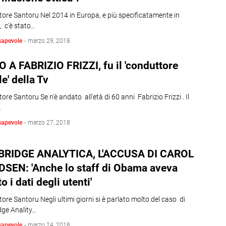
tore Santoru Nel 2014 in Europa, e più specificatamente in
, c'è stato…
sapevole
-
marzo 29, 2018
 A FABRIZIO FRIZZI, fu il 'conduttore
le' della Tv
tore Santoru Se n'è andato all'età di 60 anni Fabrizio Frizzi . Il
…
sapevole
-
marzo 27, 2018
RIDGE ANALYTICA, L'ACCUSA DI CAROL
DSEN: 'Anche lo staff di Obama aveva
o i dati degli utenti'
tore Santoru Negli ultimi giorni si è parlato molto del caso di
ge Anality…
sapevole
-
marzo 24, 2018