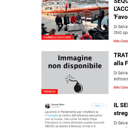
SEQU
L'AC
'Favo
Di Salv
ONG spa
CARMELO ZUCCARO
Info Con
TRATT
alla 
Di Salva
sottoscr
Info Con
FRANCIA
IL S
streg
Di Salva