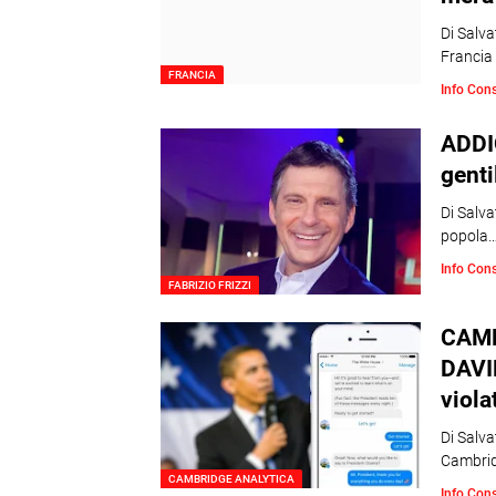
Di Salva
Francia 
FRANCIA
Info Con
ADDIO
genti
Di Salva
popola
Info Con
FABRIZIO FRIZZI
CAMB
DAVI
violat
Di Salva
Cambrid
CAMBRIDGE ANALYTICA
Info Con