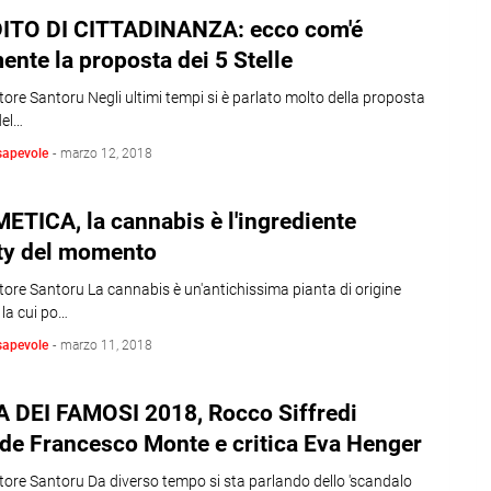
ITO DI CITTADINANZA: ecco com'é
ente la proposta dei 5 Stelle
tore Santoru Negli ultimi tempi si è parlato molto della proposta
del…
sapevole
-
marzo 12, 2018
TICA, la cannabis è l'ingrediente
ty del momento
tore Santoru La cannabis è un'antichissima pianta di origine
 la cui po…
sapevole
-
marzo 11, 2018
A DEI FAMOSI 2018, Rocco Siffredi
de Francesco Monte e critica Eva Henger
tore Santoru Da diverso tempo si sta parlando dello 'scandalo