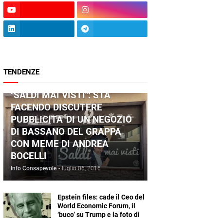
TENDENZE
ANDREA BOCELLI
"SALDI MAI VISTI": STA
FACENDO DISCUTERE
PUBBLICITA' DI UN NEGOZIO
DI BASSANO DEL GRAPPA
CON MEME DI ANDREA
BOCELLI
Info Consapevole
-
luglio 06, 2016
Epstein files: cade il Ceo del
World Economic Forum, il
‘buco’ su Trump e la foto di