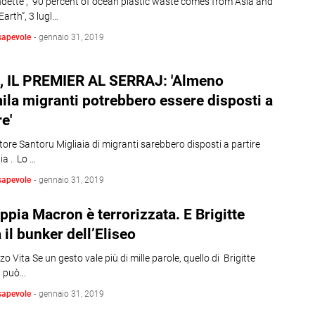
dette , 90 percent of ocean plastic waste comes from Asia and
Earth”, 3 lugl…
sapevole
-
gennaio 31, 2019
A, IL PREMIER AL SERRAJ: 'Almeno
la migranti potrebbero essere disposti a
re'
tore Santoru Migliaia di migranti sarebbero disposti a partire
bia . Lo …
sapevole
-
gennaio 31, 2019
ppia Macron è terrorizzata. E Brigitte
a il bunker dell’Eliseo
zo Vita Se un gesto vale più di mille parole, quello di Brigitte
 può…
sapevole
-
gennaio 31, 2019