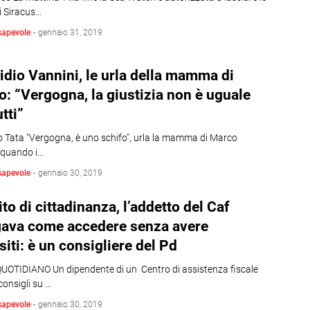
i Siracus…
sapevole
-
gennaio 31, 2019
dio Vannini, le urla della mamma di
: “Vergogna, la giustizia non è uguale
utti”
o Tata "Vergogna, è uno schifo", urla la mamma di Marco
 quando i…
sapevole
-
gennaio 30, 2019
to di cittadinanza, l’addetto del Caf
gava come accedere senza avere
siti: è un consigliere del Pd
UOTIDIANO Un dipendente di un Centro di assistenza fiscale
onsigli su …
sapevole
-
gennaio 30, 2019