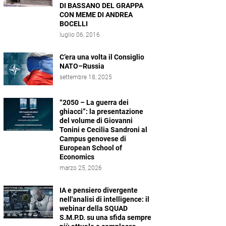
DI BASSANO DEL GRAPPA
CON MEME DI ANDREA
BOCELLI
luglio 06, 2016
C’era una volta il Consiglio
NATO–Russia
settembre 18, 2025
“2050 – La guerra dei
ghiacci”: la presentazione
del volume di Giovanni
Tonini e Cecilia Sandroni al
Campus genovese di
European School of
Economics
marzo 25, 2026
IA e pensiero divergente
nell'analisi di intelligence: il
webinar della SQUAD
S.M.P.D. su una sfida sempre