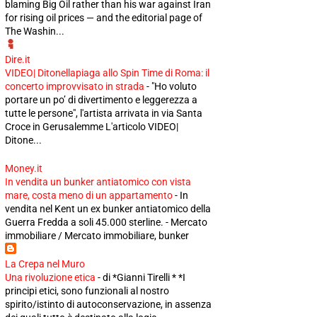
blaming Big Oil rather than his war against Iran
for rising oil prices — and the editorial page of
The Washin...
Dire.it
VIDEO| Ditonellapiaga allo Spin Time di Roma: il
concerto improvvisato in strada
-
"Ho voluto
portare un po’ di divertimento e leggerezza a
tutte le persone", l'artista arrivata in via Santa
Croce in Gerusalemme L'articolo VIDEO|
Ditone...
Money.it
In vendita un bunker antiatomico con vista
mare, costa meno di un appartamento
-
In
vendita nel Kent un ex bunker antiatomico della
Guerra Fredda a soli 45.000 sterline. - Mercato
immobiliare / Mercato immobiliare, bunker
La Crepa nel Muro
Una rivoluzione etica
-
di *Gianni Tirelli * *I
principi etici, sono funzionali al nostro
spirito/istinto di autoconservazione, in assenza