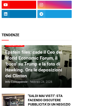
TENDENZE
AGENZIA DIRE
Epstein files: cade il Ceo del
World Economic Forum, il
‘buco’ su Trump e la foto di
Hawking. Ora le deposizioni
dei Clinton
Info Consapevole
-
febbraio 26, 2026
"SALDI MAI VISTI": STA
FACENDO DISCUTERE
PUBBLICITA' DI UN NEGOZIO