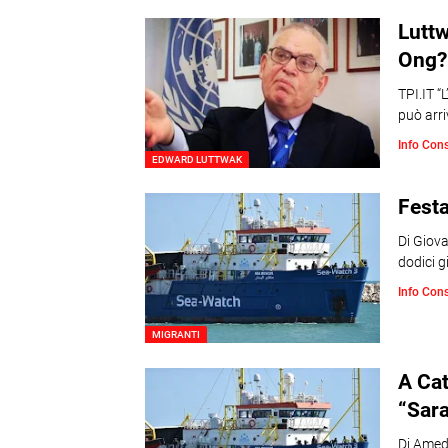
Luttw
Ong? 
TPI.IT “
può arr
Info Con
EDWARD LUTTWAK
Festa
Di Giov
dodici g
Info Con
MIGRANTI
A Cat
“Sara
Di Amede