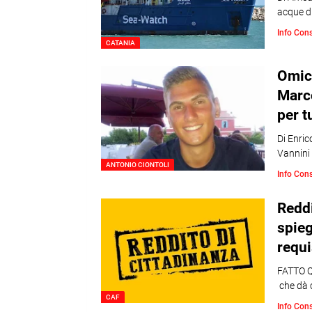
acque d
Info Con
CATANIA
Omici
Marco
per t
Di Enric
Vannini
ANTONIO CIONTOLI
Info Con
Reddi
spie
requi
FATTO Q
che dà c
CAF
Info Con