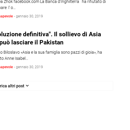
ea Zhok facebook.com La Banca d’Inghilterra ha rifiutato di
are l’ o…
sapevole
-
gennaio 30, 2019
luzione definitiva". Il sollievo di Asia
 può lasciare il Pakistan
o Biloslavo «Asia e la sua famiglia sono pazzi di gioia», ha
ato Anne Isabel…
sapevole
-
gennaio 30, 2019
rica altri post