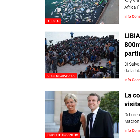
Kay Van
Africa (“
Info Con
AFRICA
LIBI
800mi
parti
Di Salva
dalla Li
CRISI MIGRATORIA
Info Con
La co
visit
Di Loren
Macron
Info Con
BRIGITTE TROGNEUX