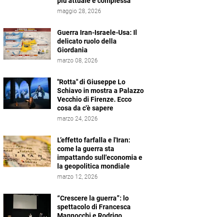
più attuale e complessa
maggio 28, 2026
Guerra Iran-Israele-Usa: Il
delicato ruolo della
Giordania
marzo 08, 2026
"Rotta" di Giuseppe Lo
Schiavo in mostra a Palazzo
Vecchio di Firenze. Ecco
cosa da c'è sapere
marzo 24, 2026
L’effetto farfalla e l'Iran:
come la guerra sta
impattando sull'economia e
la geopolitica mondiale
marzo 12, 2026
“Crescere la guerra”: lo
spettacolo di Francesca
Mannocchi e Rodrigo