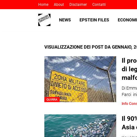
Home
About
Disclaimer
Contatti
NEWS
EPSTEIN FILES
ECONOMI
VISUALIZZAZIONE DEI POST DA GENNAIO, 
Il pr
di le
malfo
Di Emma
Farci in
QUIRRA
Info Con
Il 90
Asia 