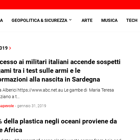
A
GEOPOLITICA & SICUREZZA
ARTE
MUSICA
TECH
2019
ocesso ai militari italiani accende sospetti
gami tra i test sulle armi e le
rmazioni alla nascita in Sardegna
 Alberici https://www.abc.net.au Le gambe di Maria Teresa
iziano a t…
sapevole
-
gennaio 31, 2019
% della plastica negli oceani proviene da
e Africa