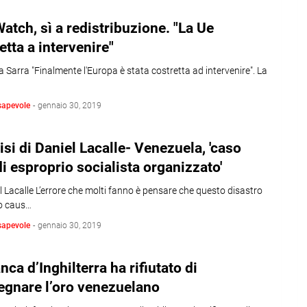
atch, sì a redistribuzione. "La Ue
etta a intervenire"
a Sarra "Finalmente l'Europa è stata costretta ad intervenire". La
sapevole
-
gennaio 30, 2019
lisi di Daniel Lacalle- Venezuela, 'caso
di esproprio socialista organizzato'
l Lacalle L’errore che molti fanno è pensare che questo disastro
to caus…
sapevole
-
gennaio 30, 2019
nca d’Inghilterra ha rifiutato di
egnare l’oro venezuelano