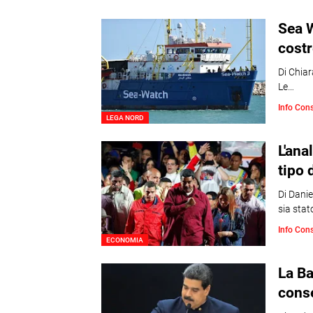
Sea W
costr
Di Chiar
Le…
Info Con
LEGA NORD
L'ana
tipo 
Di Danie
sia sta
Info Con
ECONOMIA
La Ba
cons