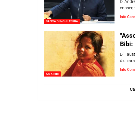
Di Andr
consegn
Info Con
BANCA D'INGHILTERRA
"Asso
Bibi:
Di Faust
dichiar
Info Con
ASIA BIBI
Ca