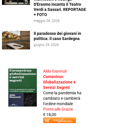
D'Erasmo incanta il Teatro
Verdi a Sassari. REPORTAGE
+ FOTO
maggio 06, 2026
Il paradosso dei giovani in
politica: il caso Sardegna
giugno 29, 2026
Aldo Giannuli
Cornavirus:
Globalizzazione e
Servizi Segreti
Come la pandemia ha
cambiato e cambierà
l'ordine mondiale
Ponte alle Grazie
€ 18,00