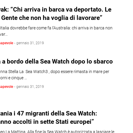
ak: “Chi arriva in barca va deportato. Le
Gente che non ha voglia di lavorare”
L’Italia dovrebbe fare come fa l’Australia: chi arriva in barca non
ivar…
sapevole
-
gennaio 31, 2019
 a bordo della Sea Watch dopo lo sbarco
anna Stella La Sea Watch3 , dopo essere rimasta in mare per
iorni e cinque …
sapevole
-
gennaio 31, 2019
ania i 47 migranti della Sea Watch:
nno accolti in sette Stati europei”
o La Mattina Alla fine la Sea Watch è autorizzata a lasciare le