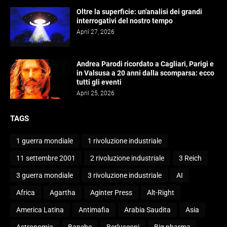
Oltre la superficie: un'analisi dei grandi
interrogativi del nostro tempo
April 27, 2026
Andrea Parodi ricordato a Cagliari, Parigi e
in Valsusa a 20 anni dalla scomparsa: ecco
tutti gli eventi
April 25, 2026
TAGS
1 guerra mondiale
1 rivoluzione industriale
11 settembre 2001
2 rivoluzione industriale
3 Reich
3 guerra mondiale
3 rivoluzione industriale
AI
Africa
Agartha
Aginter Press
Alt-Right
America Latina
Antimafia
Arabia Saudita
Asia
Astronomia
Banche
Berlusconi
Big pharma