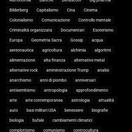
Bilderberg
Capitalismo
Cina
Cinema
Colonialismo
Comunicazione
Controllo mentale
Criminalità organizzata
Documentari
Esoterismo
Europa
Geometria Sacra
Gossip
acqua
aereonautica
agricoltura
alchimia
algoritmi
alimentazione
alta finanza
alternative metal
alternative rock
amminstrazione Trump
analisi
anarchismo
anni di piombo
anniversari
antisemitismo
antropologia
approfondimento
arte
arte contemporanea
astrologia
attualità
auto
basi militari USA
benessere
biografie
biologia
bufale
cambiamenti climatici
complottismo
comunismo
controcultura