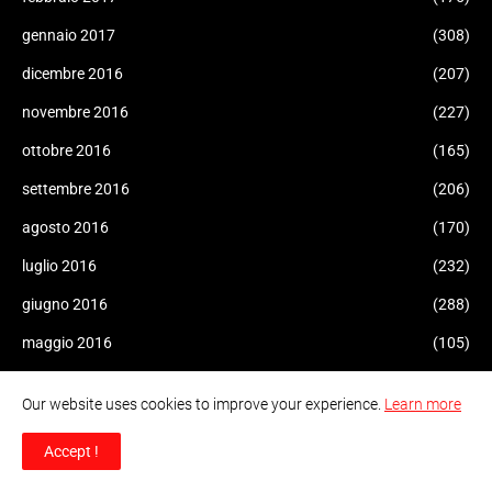
gennaio 2017
(308)
dicembre 2016
(207)
novembre 2016
(227)
ottobre 2016
(165)
settembre 2016
(206)
agosto 2016
(170)
luglio 2016
(232)
giugno 2016
(288)
maggio 2016
(105)
aprile 2016
(216)
Our website uses cookies to improve your experience.
Learn more
marzo 2016
(224)
Accept !
febbraio 2016
(34)