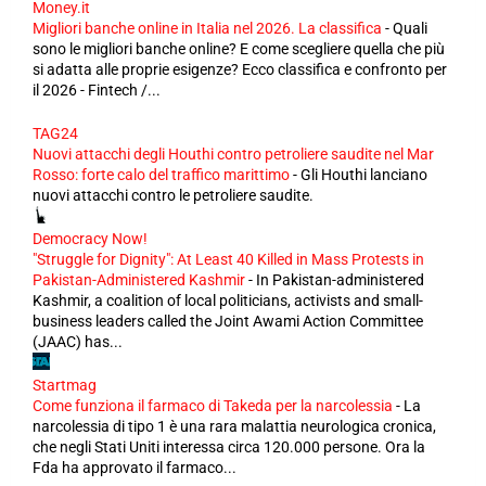
Money.it
Migliori banche online in Italia nel 2026. La classifica
-
Quali
sono le migliori banche online? E come scegliere quella che più
si adatta alle proprie esigenze? Ecco classifica e confronto per
il 2026 - Fintech /...
TAG24
Nuovi attacchi degli Houthi contro petroliere saudite nel Mar
Rosso: forte calo del traffico marittimo
-
Gli Houthi lanciano
nuovi attacchi contro le petroliere saudite.
Democracy Now!
"Struggle for Dignity": At Least 40 Killed in Mass Protests in
Pakistan-Administered Kashmir
-
In Pakistan-administered
Kashmir, a coalition of local politicians, activists and small-
business leaders called the Joint Awami Action Committee
(JAAC) has...
Startmag
Come funziona il farmaco di Takeda per la narcolessia
-
La
narcolessia di tipo 1 è una rara malattia neurologica cronica,
che negli Stati Uniti interessa circa 120.000 persone. Ora la
Fda ha approvato il farmaco...