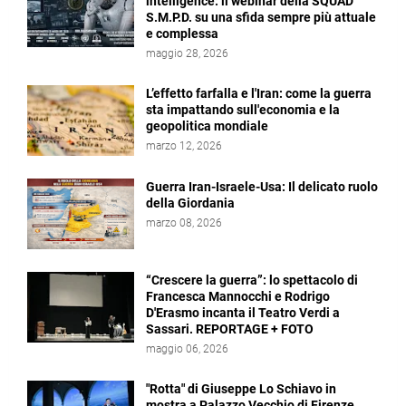
intelligence: il webinar della SQUAD
S.M.P.D. su una sfida sempre più attuale
e complessa
maggio 28, 2026
L’effetto farfalla e l'Iran: come la guerra
sta impattando sull'economia e la
geopolitica mondiale
marzo 12, 2026
Guerra Iran-Israele-Usa: Il delicato ruolo
della Giordania
marzo 08, 2026
“Crescere la guerra”: lo spettacolo di
Francesca Mannocchi e Rodrigo
D'Erasmo incanta il Teatro Verdi a
Sassari. REPORTAGE + FOTO
maggio 06, 2026
"Rotta" di Giuseppe Lo Schiavo in
mostra a Palazzo Vecchio di Firenze.