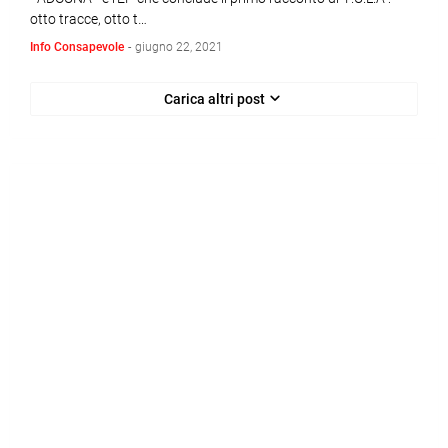
otto tracce, otto t…
Info Consapevole
-
giugno 22, 2021
Carica altri post