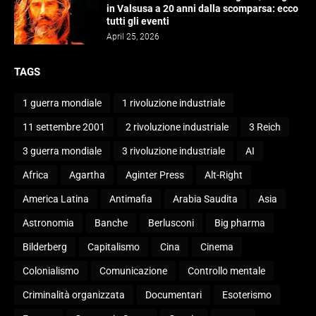
in Valsusa a 20 anni dalla scomparsa: ecco
tutti gli eventi
April 25, 2026
TAGS
1 guerra mondiale
1 rivoluzione industriale
11 settembre 2001
2 rivoluzione industriale
3 Reich
3 guerra mondiale
3 rivoluzione industriale
AI
Africa
Agartha
Aginter Press
Alt-Right
America Latina
Antimafia
Arabia Saudita
Asia
Astronomia
Banche
Berlusconi
Big pharma
Bilderberg
Capitalismo
Cina
Cinema
Colonialismo
Comunicazione
Controllo mentale
Criminalità organizzata
Documentari
Esoterismo