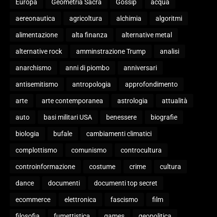
Europa
Geometria Sacra
Gossip
acqua
aereonautica
agricoltura
alchimia
algoritmi
alimentazione
alta finanza
alternative metal
alternative rock
amminstrazione Trump
analisi
anarchismo
anni di piombo
anniversari
antisemitismo
antropologia
approfondimento
arte
arte contemporanea
astrologia
attualità
auto
basi militari USA
benessere
biografie
biologia
bufale
cambiamenti climatici
complottismo
comunismo
controcultura
controinformazione
costume
crime
cultura
dance
documenti
documenti top secret
ecommerce
elettronica
fascismo
film
filosofia
fumettistica
games
geopolitica