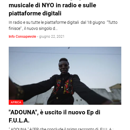
musicale di NYO in radio e sulle
piattaforme digitali
In radio e su tutte le piattaforme digitali dal 18 giugno “Tutto
finisce” , il nuovo singolo d…
Info Consapevole
-
giugno 22, 2021
AFRICA
"ADOUNA", è uscito il nuovo Ep di
F.U.L.A.
" ADOUNA " è l'EP che conclude il primo racconto di F.U.L.A :