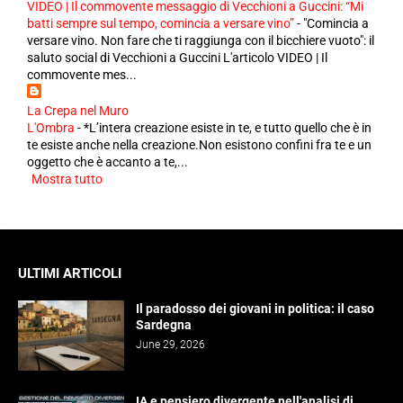
VIDEO | Il commovente messaggio di Vecchioni a Guccini: “Mi
batti sempre sul tempo, comincia a versare vino”
-
"Comincia a
versare vino. Non fare che ti raggiunga con il bicchiere vuoto": il
saluto social di Vecchioni a Guccini L'articolo VIDEO | Il
commovente mes...
La Crepa nel Muro
L'Ombra
-
*L’intera creazione esiste in te, e tutto quello che è in
te esiste anche nella creazione.Non esistono confini fra te e un
oggetto che è accanto a te,...
Mostra tutto
ULTIMI ARTICOLI
Il paradosso dei giovani in politica: il caso
Sardegna
June 29, 2026
IA e pensiero divergente nell'analisi di