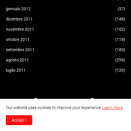
gennaio 2012
(57)
dicembre 2011
(148)
novembre 2011
(102)
ottobre 2011
(118)
settembre 2011
(183)
agosto 2011
(259)
luglio 2011
(120)
Our website uses cookies to improve your experience.
Learn more
"Informazione Consapevole" è un sito di informazione e
Accept !
controinformazione indipendente, creato nel 2011. Sua funzione e
obiettivo è quello di cercare di dare, pur nei suoi naturali limiti,