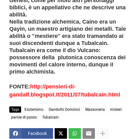
Genesi, come per molti altri personaggi
biblici, è un appellativo che ne descrive una
abilità.
Nella tradizione alchemica,
Caino era un
Qayin
, un
maestro artigiano dei metalli
. Tale
abilità o "mestiere" era stato tramandato ai
suoi discendenti dunque a Tubalcain.
Tubalcain era come il dio Vulcano:
possessore della plutonica conoscenza dei
movimenti del calore interno, dunque il
primo alchimista
.
FONTE:
http://pensieri-di-
gandalf.blogspot.it/2011/07/tubalcain.html
Tags
Esoterismo
Gandolfo Dominici
Massoneria
misteri
parole di passo
Tubalcain
Facebook