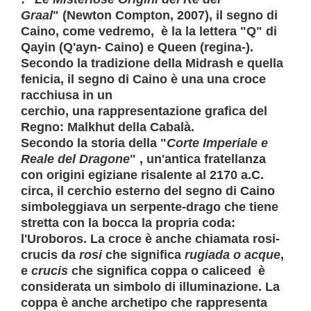
Graal
" (Newton Compton, 2007),
il segno di
Caino, come vedremo, è la
l
a lettera "Q" di
Qayin (Q'ayn- Caino) e Queen (regina-).
Secondo la tradizione della
Midrash
e quella
fenicia, il segno di Caino è una una
croce
racchiusa in un
cerchio,
una
rappresentazione grafica del
Regno
:
Malkhut
della Cabalà.
Secondo la storia della "
Corte Imperiale e
Reale del Dragone
"
, un'antica fratellanza
con origini egiziane risalente al 2170 a.C.
circa,
il cerchio esterno del segno di Caino
simboleggiava un serpente-drago che tiene
stretta con la bocca la propria coda
:
l'
Uroboros
. La croce è anche chiamata
rosi-
crucis
da
rosi
che significa
rugiada o acque
,
e
crucis
che significa
coppa o calice
ed è
considerata un simbolo di illuminazione. La
coppa è anche archetipo che rappresenta