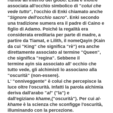
riunite all'interno del globo. Essa è inoltre
associata all'occhio simbolico di "
colui che
vede tutto
", l'
occhio di Enki
chiamato anche
"
Signore dell'occhio sacro
". Enki secondo
una tradizione sumera era il padre di Caino e
figlio di Adamo. Poiché la regalità era
considerata ereditaria per parte di madre, a
partire da
Tiamat, e Lilith
, il nome
Qayin (Kain
da cui "King" che significa "rè") era anche
direttamente associato al termine "Queen",
che significa "regina
". Sebbene il
termine
ayin
sia associato all' occhio che
tutto vede, gli alchimisti lo associano alla
"
oscurità
" (non-essere).
L' "onniveggente" è colui che percepisce la
luce oltre l'oscurità. Infatti la parola alchimia
deriva dall'arabo "
al
" ("la") e
dall'egiziano
khame
,("oscurità"). Per cui
al-
khame
è la scienza che sconfigge l'oscurità
,
illuminando con la percezione.