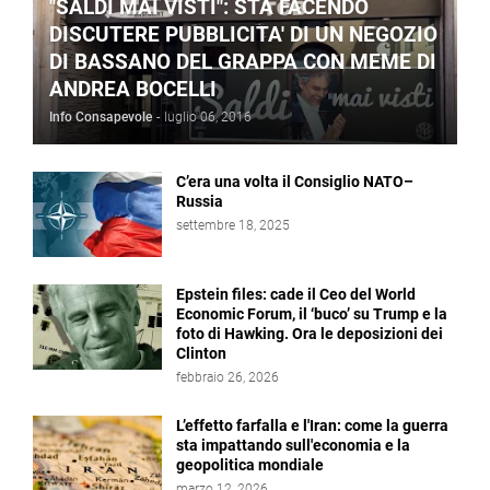
"SALDI MAI VISTI": STA FACENDO
DISCUTERE PUBBLICITA' DI UN NEGOZIO
DI BASSANO DEL GRAPPA CON MEME DI
ANDREA BOCELLI
Info Consapevole
-
luglio 06, 2016
C’era una volta il Consiglio NATO–
Russia
settembre 18, 2025
Epstein files: cade il Ceo del World
Economic Forum, il ‘buco’ su Trump e la
foto di Hawking. Ora le deposizioni dei
Clinton
febbraio 26, 2026
L’effetto farfalla e l'Iran: come la guerra
sta impattando sull'economia e la
geopolitica mondiale
marzo 12, 2026