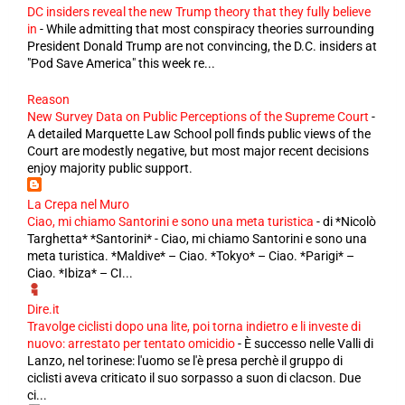
DC insiders reveal the new Trump theory that they fully believe
in
-
While admitting that most conspiracy theories surrounding
President Donald Trump are not convincing, the D.C. insiders at
"Pod Save America" this week re...
Reason
New Survey Data on Public Perceptions of the Supreme Court
-
A detailed Marquette Law School poll finds public views of the
Court are modestly negative, but most major recent decisions
enjoy majority public support.
La Crepa nel Muro
Ciao, mi chiamo Santorini e sono una meta turistica
-
di *Nicolò
Targhetta* *Santorini* - Ciao, mi chiamo Santorini e sono una
meta turistica. *Maldive* – Ciao. *Tokyo* – Ciao. *Parigi* –
Ciao. *Ibiza* – CI...
Dire.it
Travolge ciclisti dopo una lite, poi torna indietro e li investe di
nuovo: arrestato per tentato omicidio
-
È successo nelle Valli di
Lanzo, nel torinese: l'uomo se l'è presa perchè il gruppo di
ciclisti aveva criticato il suo sorpasso a suon di clacson. Due
ci...