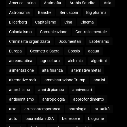
America Latina
Antimafia
Arabia Saudita
Asia
Astronomia
Banche
Berlusconi
Big pharma
Bilderberg
Capitalismo
Cina
Cinema
Colonialismo
Comunicazione
Controllo mentale
Criminalità organizzata
Documentari
Esoterismo
Europa
Geometria Sacra
Gossip
acqua
aereonautica
agricoltura
alchimia
algoritmi
alimentazione
alta finanza
alternative metal
alternative rock
amminstrazione Trump
analisi
anarchismo
anni di piombo
anniversari
antisemitismo
antropologia
approfondimento
arte
arte contemporanea
astrologia
attualità
auto
basi militari USA
benessere
biografie