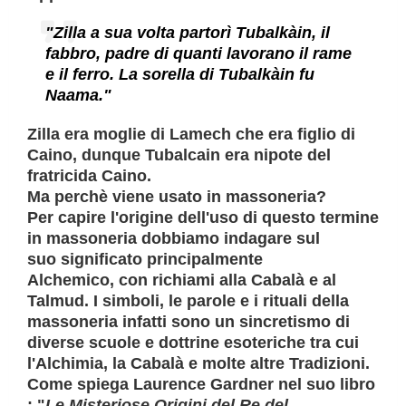
"Zilla a sua volta partorì Tubalkàin, il
fabbro, padre di quanti lavorano il rame
e il ferro. La sorella di Tubalkàin fu
Naama."
Zilla era moglie di
Lamech
che era figlio di
Caino, dunque
Tubalcain era nipote del
fratricida Caino
.
Ma perchè viene usato in massoneria?
Per capire l'origine dell'uso di questo termine
in massoneria dobbiamo indagare sul
suo
significato principalmente
Alchemico,
con richiami alla Cabalà e al
Talmud. I simboli, le parole e i rituali della
massoneria infatti sono un sincretismo di
diverse scuole e dottrine esoteriche tra cui
l'Alchimia, la Cabalà e molte altre Tradizioni.
Come spiega
Laurence Gardner nel suo libro
: "
Le Misteriose Origini del Re del