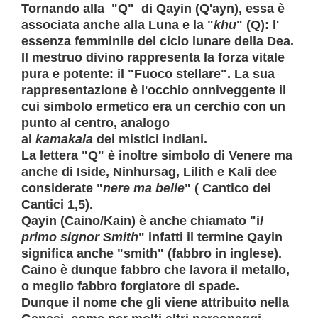
Tornando alla "Q" di
Qayin
(Q'ayn), essa è
associata anche alla
Luna
e la "
khu
" (Q): l'
essenza femminile del ciclo lunare della Dea.
Il
mestruo
divino rappresenta la forza vitale
pura e potente: il "Fuoco stellare". La sua
rappresentazione è
l'occhio onniveggente il
cui simbolo ermetico era un cerchio con un
punto al centro
, analogo
al
kamakala
dei
mistici indian
i.
La lettera "Q" è inoltre simbolo di
Venere ma
anche di Iside, Ninhursag, Lilith e Kali
dee
considerate "
nere ma belle
" ( Cantico dei
Cantici 1,5).
Qayin
(Caino/Kain) è anche chiamato "i
l
primo signor Smith
" infatti il termine Qayin
significa anche "smith" (fabbro in inglese).
Caino è dunque fabbro che lavora il metallo,
o meglio
fabbro forgiatore di spade.
Dunque il nome che gli viene attribuito nella