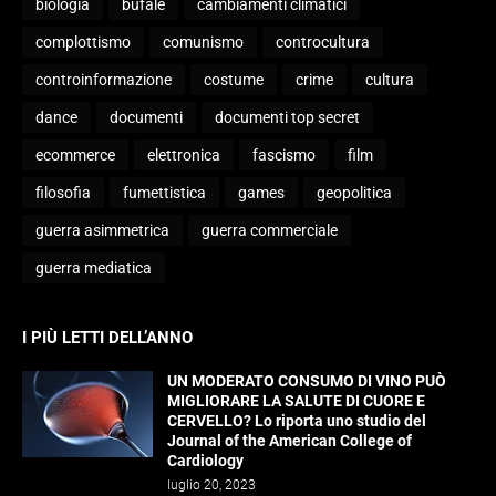
biologia
bufale
cambiamenti climatici
complottismo
comunismo
controcultura
controinformazione
costume
crime
cultura
dance
documenti
documenti top secret
ecommerce
elettronica
fascismo
film
filosofia
fumettistica
games
geopolitica
guerra asimmetrica
guerra commerciale
guerra mediatica
I PIÙ LETTI DELL’ANNO
UN MODERATO CONSUMO DI VINO PUÒ
MIGLIORARE LA SALUTE DI CUORE E
CERVELLO? Lo riporta uno studio del
Journal of the American College of
Cardiology
luglio 20, 2023