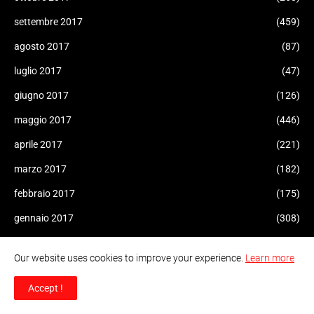
settembre 2017
(459)
agosto 2017
(87)
luglio 2017
(47)
giugno 2017
(126)
maggio 2017
(446)
aprile 2017
(221)
marzo 2017
(182)
febbraio 2017
(175)
gennaio 2017
(308)
dicembre 2016
(207)
Our website uses cookies to improve your experience.
Learn more
novembre 2016
(227)
Accept !
ottobre 2016
(165)