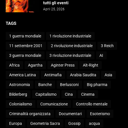
tutti gli eventi
April 25, 2026
TAGS
1 guerra mondiale
1 rivoluzione industriale
11 settembre 2001
2 rivoluzione industriale
3 Reich
3 guerra mondiale
3 rivoluzione industriale
AI
Africa
Agartha
Aginter Press
Alt-Right
America Latina
Antimafia
Arabia Saudita
Asia
Astronomia
Banche
Berlusconi
Big pharma
Bilderberg
Capitalismo
Cina
Cinema
Colonialismo
Comunicazione
Controllo mentale
Criminalità organizzata
Documentari
Esoterismo
Europa
Geometria Sacra
Gossip
acqua