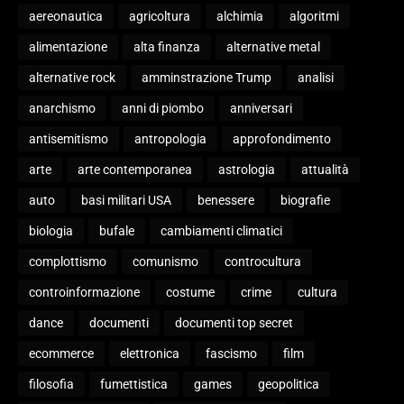
aereonautica
agricoltura
alchimia
algoritmi
alimentazione
alta finanza
alternative metal
alternative rock
amminstrazione Trump
analisi
anarchismo
anni di piombo
anniversari
antisemitismo
antropologia
approfondimento
arte
arte contemporanea
astrologia
attualità
auto
basi militari USA
benessere
biografie
biologia
bufale
cambiamenti climatici
complottismo
comunismo
controcultura
controinformazione
costume
crime
cultura
dance
documenti
documenti top secret
ecommerce
elettronica
fascismo
film
filosofia
fumettistica
games
geopolitica