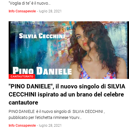
“Voglia di te” è il nuovo…
Info Consapevole
-
luglio 28, 2021
CANTAUTORATO
"PINO DANIELE", il nuovo singolo di SILVIA
CECCHINI ispirato ad un brano del celebre
cantautore
PINO DANIELE è il nuovo singolo di SILVIA CECCHINI ,
pubblicato per l’etichetta riminese Yourv…
Info Consapevole
-
luglio 28, 2021