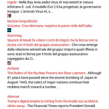
regole
-
Nella Bay Area sedici virus AI mai esistiti in natura
infettano E. coli. Il modello Evo 2 li ha progettati, la governance
insegue. L'articolo Virus AI, s...
Notizie Geopolitiche
Svizzera. Cras Montana: respinta la parte civile dell’Italia
-
Startmag
SpaceX di Musk fa volare i conti di Unipol, ma la Borsa non si
eccita con il titolo del gruppo assicurativo
-
Che cosa emerge
dalla relazione semestrale del gruppo Unipol e quali riflessi ci
sono stati in Borsa per il titolo del gruppo assicurativo
capeggiato da Ci...
Antiwar
The Rulers of the Nuclear Powers Are Slow Learners
-
Although
81 years have passed since the atomic bombing of Japan in
August 1945, the rulers of major nations continue their
reckless march toward a nuclear ...
Alternet
Trump’s digital empire is rotting from the inside out as MAGA
slinks away
-
The Financial Times reports President Donald