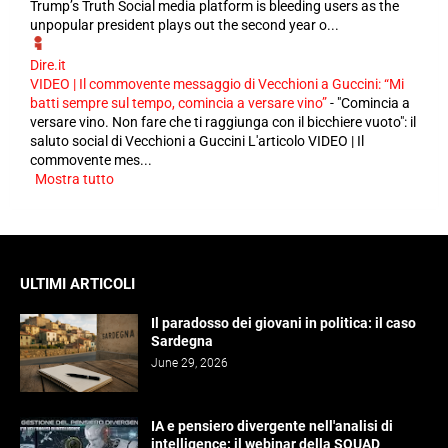
Trump’s Truth Social media platform is bleeding users as the
unpopular president plays out the second year o...
Dire.it
VIDEO | Il commovente messaggio di Vecchioni a Guccini: “Mi
batti sempre sul tempo, comincia a versare vino”
-
"Comincia a
versare vino. Non fare che ti raggiunga con il bicchiere vuoto": il
saluto social di Vecchioni a Guccini L'articolo VIDEO | Il
commovente mes...
Mostra tutto
ULTIMI ARTICOLI
Il paradosso dei giovani in politica: il caso
Sardegna
June 29, 2026
IA e pensiero divergente nell'analisi di
intelligence: il webinar della SQUAD