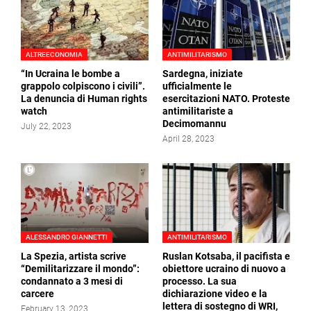
ALTREECONOMIA
ANTIMILITARISMO
“In Ucraina le bombe a
Sardegna, iniziate
grappolo colpiscono i civili”.
ufficialmente le
La denuncia di Human rights
esercitazioni NATO. Proteste
watch
antimilitariste a
Decimomannu
July 22, 2023
April 28, 2023
ALESSANDRO GIANNETTI
ANTIMILITARISMO
La Spezia, artista scrive
Ruslan Kotsaba, il pacifista e
“Demilitarizzare il mondo”:
obiettore ucraino di nuovo a
condannato a 3 mesi di
processo. La sua
carcere
dichiarazione video e la
lettera di sostegno di WRI,
February 13, 2023