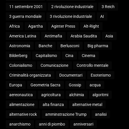
11 settembre 2001
2 rivoluzione industriale
3 Reich
3 guerra mondiale
3 rivoluzione industriale
AI
Africa
Agartha
Aginter Press
Alt-Right
America Latina
Antimafia
Arabia Saudita
Asia
Astronomia
Banche
Berlusconi
Big pharma
Bilderberg
Capitalismo
Cina
Cinema
Colonialismo
Comunicazione
Controllo mentale
Criminalità organizzata
Documentari
Esoterismo
Europa
Geometria Sacra
Gossip
acqua
aereonautica
agricoltura
alchimia
algoritmi
alimentazione
alta finanza
alternative metal
alternative rock
amminstrazione Trump
analisi
anarchismo
anni di piombo
anniversari