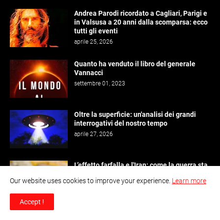
Andrea Parodi ricordato a Cagliari, Parigi e
in Valsusa a 20 anni dalla scomparsa: ecco
tutti gli eventi
aprile 25, 2026
Quanto ha venduto il libro del generale
Vannacci
settembre 01, 2023
Oltre la superficie: un'analisi dei grandi
interrogativi del nostro tempo
aprile 27, 2026
L’effetto farfalla e l'Iran: come la guerra sta
impattando sull'economia e la geopolitica
Our website uses cookies to improve your experience.
Learn more
mondiale
marzo 12, 2026
Accept !
Biennale Arte 2026: una medusa olografica