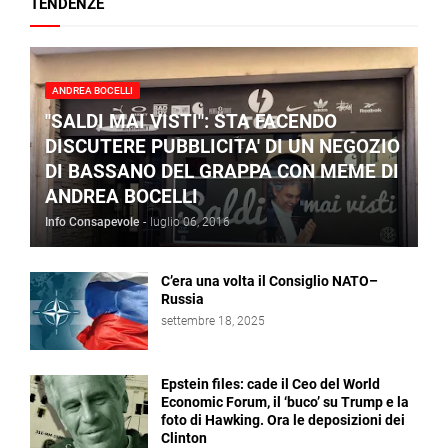
TENDENZE
ANDREA BOCELLI
"SALDI MAI VISTI": STA FACENDO
DISCUTERE PUBBLICITA' DI UN NEGOZIO
DI BASSANO DEL GRAPPA CON MEME DI
ANDREA BOCELLI
Info Consapevole
-
luglio 06, 2016
C’era una volta il Consiglio NATO–
Russia
settembre 18, 2025
Epstein files: cade il Ceo del World
Economic Forum, il ‘buco’ su Trump e la
foto di Hawking. Ora le deposizioni dei
Clinton