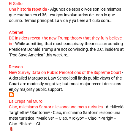
El Salto
Una historia repetida
-
Algunos de esos olivos son los mismos
que estaban en el 36, testigos involuntarios de todo lo que
ocurrió. Temas principal: La vida y ya Leer artículo com...
Alternet
DC insiders reveal the new Trump theory that they fully believe
in
-
While admitting that most conspiracy theories surrounding
President Donald Trump are not convincing, the D.C. insiders at
"Pod Save America" this week re...
Reason
New Survey Data on Public Perceptions of the Supreme Court
-
A detailed Marquette Law School poll finds public views of the
Court are modestly negative, but most major recent decisions
enjoy majority public support.
La Crepa nel Muro
Ciao, mi chiamo Santorini e sono una meta turistica
-
di *Nicolò
Targhetta* *Santorini* - Ciao, mi chiamo Santorini e sono una
meta turistica. *Maldive* – Ciao. *Tokyo* – Ciao. *Parigi* –
Ciao. *Ibiza* – CI...