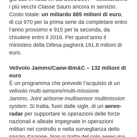
i più vecchi Classe Sauro ancora in servizio.
Costo totale:
un miliardo 885 milioni di euro
,
di cui 970 per la prima serie da completare entro
l’anno prossimo e 915 per la seconda, da
chiudere entro il 2016. Per quest’anno il
ministero della Difesa pagherà 191,8 milioni di
euro.
Velivolo Jamms/Caew-Bm&C – 132 milioni di
euro
È un programma che prevede l’acquisto di un
velivolo multi-sensore/multi-missione
Jamms,
Joint airborne multisensor multimission
system
. Si tratta, fuori dalle sigle, di un
aereo-
radar
per supportare le operazioni delle forze
nazionali e alleate impegnate in operazioni
militari nel controllo e nella sorveglianza dello
spazio d’azione. Non si tratta del solo aereo ma