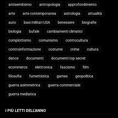
antisemitismo
antropologia
approfondimento
arte
arte contemporanea
astrologia
attualità
auto
basi militari USA
benessere
biografie
biologia
bufale
cambiamenti climatici
complottismo
comunismo
controcultura
controinformazione
costume
crime
cultura
dance
documenti
documenti top secret
ecommerce
elettronica
fascismo
film
filosofia
fumettistica
games
geopolitica
guerra asimmetrica
guerra commerciale
guerra mediatica
I PIÙ LETTI DELL’ANNO