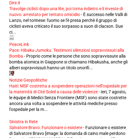
Dire.it
Travolge ciclisti dopo una lite, poi torna indietro e li investe di
nuovo: arrestato per tentato omicidio
-
È successo nelle Valli di
Lanzo, nel torinese: l'uomo se l'è presa perchè il gruppo di
ciclisti aveva criticato il suo sorpasso a suon di clacson. Due
ci...
PeaceLink
Pace: Hibaku-Jumoku. Testimoni silenziosi sopravvissuti alla
Bomba
-
Proprio come le persone che sono sopravvissute alla
bomba atomica in Giappone si chiamano Hibakusha, anche gli
alberi sopravvissuti hanno un titolo onorifi...
Notizie Geopolitiche
Haiti: MSF costretta a sospendere operazioni nell’ospedale per
la maternità di Cité Soleil a causa delle violenze
-
Ieri, 7 agosto,
le équipe di Medici Senza Frontiere (MSF) sono state costrette
ancora una volta a sospendere le attività mediche presso
l’ospedale per la m...
Sinistra in Rete
Salvatore Bravo: Funzionare o esistere
-
Funzionare o esistere
di Salvatore Bravo [image: la domanda di caino male perdono