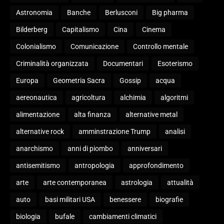
Astronomia
Banche
Berlusconi
Big pharma
Bilderberg
Capitalismo
Cina
Cinema
Colonialismo
Comunicazione
Controllo mentale
Criminalità organizzata
Documentari
Esoterismo
Europa
Geometria Sacra
Gossip
acqua
aereonautica
agricoltura
alchimia
algoritmi
alimentazione
alta finanza
alternative metal
alternative rock
amminstrazione Trump
analisi
anarchismo
anni di piombo
anniversari
antisemitismo
antropologia
approfondimento
arte
arte contemporanea
astrologia
attualità
auto
basi militari USA
benessere
biografie
biologia
bufale
cambiamenti climatici