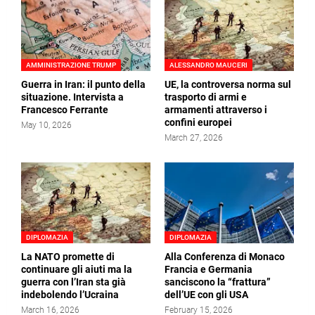
AMMINISTRAZIONE TRUMP
ALESSANDRO MAUCERI
Guerra in Iran: il punto della
UE, la controversa norma sul
situazione. Intervista a
trasporto di armi e
Francesco Ferrante
armamenti attraverso i
confini europei
May 10, 2026
March 27, 2026
DIPLOMAZIA
DIPLOMAZIA
La NATO promette di
Alla Conferenza di Monaco
continuare gli aiuti ma la
Francia e Germania
guerra con l’Iran sta già
sanciscono la “frattura”
indebolendo l’Ucraina
dell’UE con gli USA
March 16, 2026
February 15, 2026