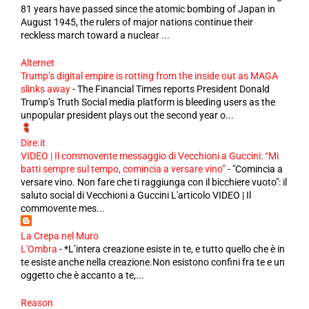
81 years have passed since the atomic bombing of Japan in
August 1945, the rulers of major nations continue their
reckless march toward a nuclear ...
Alternet
Trump’s digital empire is rotting from the inside out as MAGA
slinks away
-
The Financial Times reports President Donald
Trump’s Truth Social media platform is bleeding users as the
unpopular president plays out the second year o...
Dire.it
VIDEO | Il commovente messaggio di Vecchioni a Guccini: “Mi
batti sempre sul tempo, comincia a versare vino”
-
"Comincia a
versare vino. Non fare che ti raggiunga con il bicchiere vuoto": il
saluto social di Vecchioni a Guccini L'articolo VIDEO | Il
commovente mes...
La Crepa nel Muro
L'Ombra
-
*L’intera creazione esiste in te, e tutto quello che è in
te esiste anche nella creazione.Non esistono confini fra te e un
oggetto che è accanto a te,...
Reason