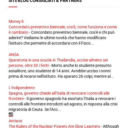
SITI/BLOG CONSIGLIATI & PARTNERS
Money.it
Concordato preventivo biennale, cos'è, come funziona e come
è cambiato
-
Concordato preventivo biennale, cos'è e chi può
aderire? Vediamo le ultime novità che hanno modificato
l'istituto che permette di accordarsi con il Fisco...
ANSA
Sparatoria in una scuola in Thailandia, uccise almeno sei
persone, oltre 30 i feriti
-
Morto anche lo studente presunto
assalitore, uno studente di 14 anni. Avrebbe ucciso i nonni
prima di recarsi nell'istituto. Ha sparato 26 colpi, mentre al...
L'Indipendente
Spagna, governo chiede all’Italia di revocare i controlli alle
frontiere
-
Il governo spagnolo ha esortato l’Italia a revocare i
controlli alle frontiere introdotti ad agosto, in risposta alla crisi
migratoria di Ceuta. Se l’Acc...
Antiwar
The Rulers of the Nuclear Powers Are Slow Learners
-
Although