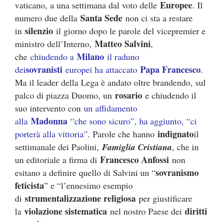
Europee
vaticano, a una settimana dal voto delle
. Il
Santa Sede
numero due della
non ci sta a restare
silenzio
in
il giorno dopo le parole del vicepremier e
Matteo Salvini
ministro dell’Interno,
,
Milano
che
chiudendo a
il raduno
sovranisti
Papa Francesco
dei
europei ha attaccato
.
Ma il leader della Lega è andato oltre brandendo, sul
rosario
palco di piazza Duomo, un
e chiudendo il
suo intervento con
un affidamento
Madonna
alla
“che sono sicuro”, ha aggiunto, “ci
indignato
porterà alla vittoria”
. Parole che hanno
il
settimanale dei Paolini,
Famiglia Cristiana
, che in
Francesco Anfossi
un editoriale a firma di
non
sovranismo
esitano a definire quello di Salvini un “
feticista
” e “l’ennesimo esempio
strumentalizzazione religiosa
di
per giustificare
violazione sistematica
diritti
la
nel nostro Paese dei