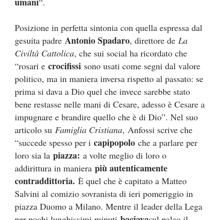
umani
“.
Posizione in perfetta sintonia con quella espressa dal
Antonio Spadaro
gesuita padre
, direttore de
La
Civiltà Cattolica
, che sui social ha ricordato che
crocifissi
“rosari e
sono usati come segni dal valore
politico, ma in maniera inversa rispetto al passato: se
prima si dava a Dio quel che invece sarebbe stato
bene restasse nelle mani di Cesare, adesso è Cesare a
impugnare e brandire quello che è di Dio”. Nel suo
articolo su
Famiglia Cristiana
, Anfossi scrive che
capipopolo
“succede spesso per i
che a parlare per
piazza:
loro sia la
a volte meglio di loro o
più autenticamente
addirittura in maniera
contraddittoria.
È quel che è capitato a Matteo
Salvini al comizio sovranista di ieri pomeriggio in
piazza Duomo a Milano. Mentre il leader della Lega
baciava
per pochi lunghissimi minuti
sul palco il