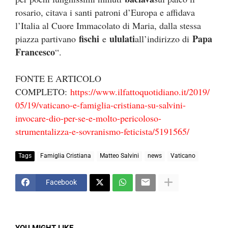
rosario, citava i santi patroni d’Europa e affidava
l’Italia al Cuore Immacolato di Maria, dalla stessa
fischi
ululati
Papa
piazza partivano
e
all’indirizzo di
Francesco
“.
FONTE E ARTICOLO
COMPLETO:
https://www.ilfattoquotidiano.it/2019/
05/19/vaticano-e-famiglia-cristiana-su-salvini-
invocare-dio-per-se-e-molto-pericoloso-
strumentalizza-e-sovranismo-feticista/5191565/
Tags
Famiglia Cristiana
Matteo Salvini
news
Vaticano
Facebook
YOU MIGHT LIKE