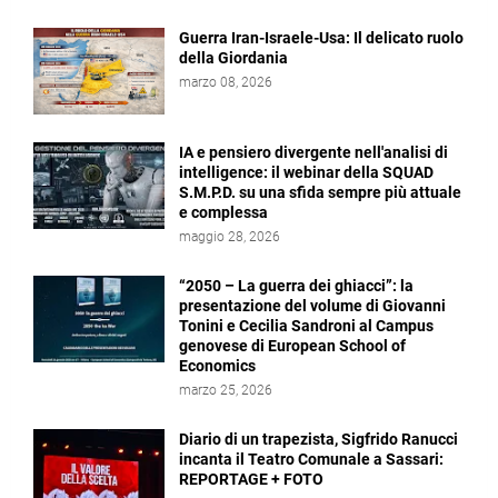
Guerra Iran-Israele-Usa: Il delicato ruolo
della Giordania
marzo 08, 2026
IA e pensiero divergente nell'analisi di
intelligence: il webinar della SQUAD
S.M.P.D. su una sfida sempre più attuale
e complessa
maggio 28, 2026
“2050 – La guerra dei ghiacci”: la
presentazione del volume di Giovanni
Tonini e Cecilia Sandroni al Campus
genovese di European School of
Economics
marzo 25, 2026
Diario di un trapezista, Sigfrido Ranucci
incanta il Teatro Comunale a Sassari:
REPORTAGE + FOTO