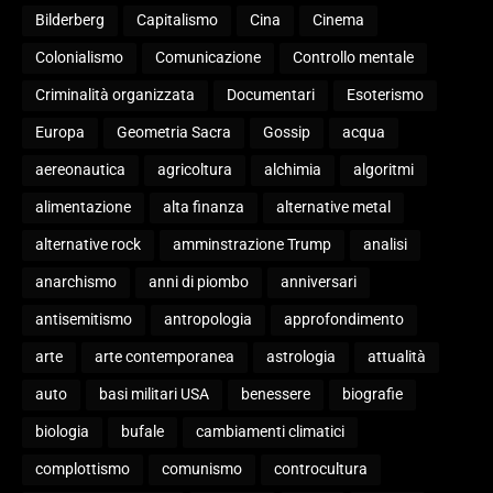
Bilderberg
Capitalismo
Cina
Cinema
Colonialismo
Comunicazione
Controllo mentale
Criminalità organizzata
Documentari
Esoterismo
Europa
Geometria Sacra
Gossip
acqua
aereonautica
agricoltura
alchimia
algoritmi
alimentazione
alta finanza
alternative metal
alternative rock
amminstrazione Trump
analisi
anarchismo
anni di piombo
anniversari
antisemitismo
antropologia
approfondimento
arte
arte contemporanea
astrologia
attualità
auto
basi militari USA
benessere
biografie
biologia
bufale
cambiamenti climatici
complottismo
comunismo
controcultura