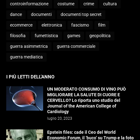
controinformazione
costume
crime
cultura
dance
documenti
documenti top secret
ecommerce
elettronica
fascismo
film
filosofia
fumettistica
games
geopolitica
guerra asimmetrica
guerra commerciale
guerra mediatica
I PIÙ LETTI DELL’ANNO
UN MODERATO CONSUMO DI VINO PUÒ
MIGLIORARE LA SALUTE DI CUORE E
CERVELLO? Lo riporta uno studio del
Journal of the American College of
Cardiology
luglio 20, 2023
Epstein files: cade il Ceo del World
Economic Forum, il ‘buco’ su Trump e la foto