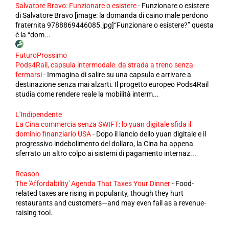
Salvatore Bravo: Funzionare o esistere
-
Funzionare o esistere
di Salvatore Bravo [image: la domanda di caino male perdono
fraternita 9788869446085.jpg]“Funzionare o esistere?” questa
è la “dom...
FuturoProssimo
Pods4Rail, capsula intermodale: da strada a treno senza
fermarsi
-
Immagina di salire su una capsula e arrivare a
destinazione senza mai alzarti. Il progetto europeo Pods4Rail
studia come rendere reale la mobilità interm...
L'Indipendente
La Cina commercia senza SWIFT: lo yuan digitale sfida il
dominio finanziario USA
-
Dopo il lancio dello yuan digitale e il
progressivo indebolimento del dollaro, la Cina ha appena
sferrato un altro colpo ai sistemi di pagamento internaz...
Reason
The 'Affordability' Agenda That Taxes Your Dinner
-
Food-
related taxes are rising in popularity, though they hurt
restaurants and customers—and may even fail as a revenue-
raising tool.