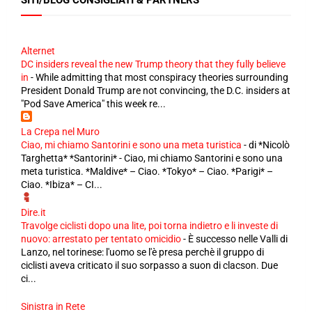
Alternet
DC insiders reveal the new Trump theory that they fully believe
in
-
While admitting that most conspiracy theories surrounding
President Donald Trump are not convincing, the D.C. insiders at
"Pod Save America" this week re...
La Crepa nel Muro
Ciao, mi chiamo Santorini e sono una meta turistica
-
di *Nicolò
Targhetta* *Santorini* - Ciao, mi chiamo Santorini e sono una
meta turistica. *Maldive* – Ciao. *Tokyo* – Ciao. *Parigi* –
Ciao. *Ibiza* – CI...
Dire.it
Travolge ciclisti dopo una lite, poi torna indietro e li investe di
nuovo: arrestato per tentato omicidio
-
È successo nelle Valli di
Lanzo, nel torinese: l'uomo se l'è presa perchè il gruppo di
ciclisti aveva criticato il suo sorpasso a suon di clacson. Due
ci...
Sinistra in Rete