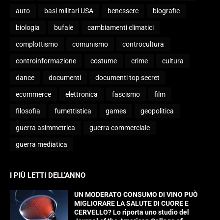
auto
basi militari USA
benessere
biografie
biologia
bufale
cambiamenti climatici
complottismo
comunismo
controcultura
controinformazione
costume
crime
cultura
dance
documenti
documenti top secret
ecommerce
elettronica
fascismo
film
filosofia
fumettistica
games
geopolitica
guerra asimmetrica
guerra commerciale
guerra mediatica
I PIÙ LETTI DELL’ANNO
UN MODERATO CONSUMO DI VINO PUÒ
MIGLIORARE LA SALUTE DI CUORE E
CERVELLO? Lo riporta uno studio del