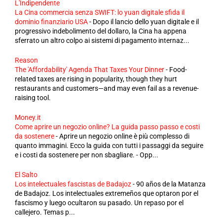
L'Indipendente
La Cina commercia senza SWIFT: lo yuan digitale sfida il
dominio finanziario USA
-
Dopo il lancio dello yuan digitale e il
progressivo indebolimento del dollaro, la Cina ha appena
sferrato un altro colpo ai sistemi di pagamento internaz...
Reason
The 'Affordability' Agenda That Taxes Your Dinner
-
Food-
related taxes are rising in popularity, though they hurt
restaurants and customers—and may even fail as a revenue-
raising tool.
Money.it
Come aprire un negozio online? La guida passo passo e costi
da sostenere
-
Aprire un negozio online è più complesso di
quanto immagini. Ecco la guida con tutti i passaggi da seguire
e i costi da sostenere per non sbagliare. - Opp...
El Salto
Los intelectuales fascistas de Badajoz
-
90 años de la Matanza
de Badajoz. Los intelectuales extremeños que optaron por el
fascismo y luego ocultaron su pasado. Un repaso por el
callejero. Temas p...