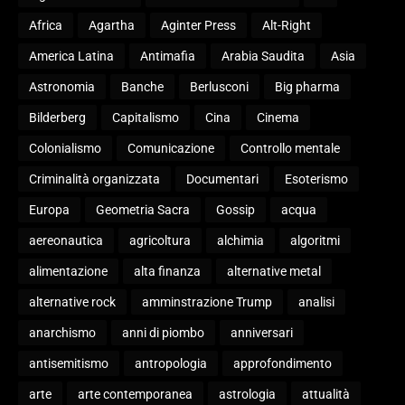
Africa
Agartha
Aginter Press
Alt-Right
America Latina
Antimafia
Arabia Saudita
Asia
Astronomia
Banche
Berlusconi
Big pharma
Bilderberg
Capitalismo
Cina
Cinema
Colonialismo
Comunicazione
Controllo mentale
Criminalità organizzata
Documentari
Esoterismo
Europa
Geometria Sacra
Gossip
acqua
aereonautica
agricoltura
alchimia
algoritmi
alimentazione
alta finanza
alternative metal
alternative rock
amminstrazione Trump
analisi
anarchismo
anni di piombo
anniversari
antisemitismo
antropologia
approfondimento
arte
arte contemporanea
astrologia
attualità