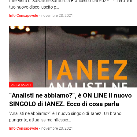
Intervista di Salvatore Santoru a Francesco Dal Poz * 1 - “Zero” è il
tuo nuovo disco, uscito p…
Info Consapevole
-
novembre 23, 2021
ADILA SALAH
“Analisti ne abbiamo?”, è ON LINE il nuovo
SINGOLO di IANEZ. Ecco di cosa parla
“Analisti ne abbiamo?” è il nuovo singolo di Ianez . Un brano
pungente, attualissima riflessio…
Info Consapevole
-
novembre 23, 2021