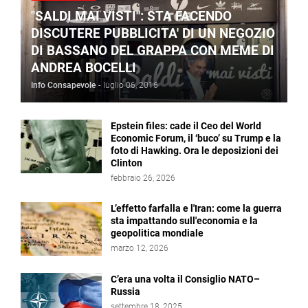
"SALDI MAI VISTI": STA FACENDO
DISCUTERE PUBBLICITA' DI UN NEGOZIO
DI BASSANO DEL GRAPPA CON MEME DI
ANDREA BOCELLI
Info Consapevole
-
luglio 06, 2016
Epstein files: cade il Ceo del World
Economic Forum, il ‘buco’ su Trump e la
foto di Hawking. Ora le deposizioni dei
Clinton
febbraio 26, 2026
L’effetto farfalla e l'Iran: come la guerra
sta impattando sull'economia e la
geopolitica mondiale
marzo 12, 2026
C’era una volta il Consiglio NATO–
Russia
settembre 18, 2025