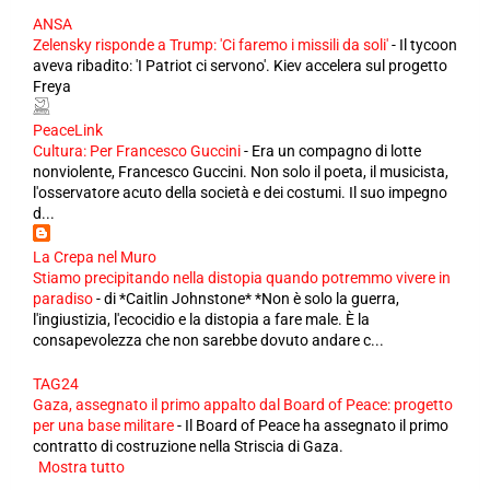
ANSA
Zelensky risponde a Trump: 'Ci faremo i missili da soli'
-
Il tycoon
aveva ribadito: 'I Patriot ci servono'. Kiev accelera sul progetto
Freya
PeaceLink
Cultura: Per Francesco Guccini
-
Era un compagno di lotte
nonviolente, Francesco Guccini. Non solo il poeta, il musicista,
l'osservatore acuto della società e dei costumi. Il suo impegno
d...
La Crepa nel Muro
Stiamo precipitando nella distopia quando potremmo vivere in
paradiso
-
di *Caitlin Johnstone* *Non è solo la guerra,
l'ingiustizia, l'ecocidio e la distopia a fare male. È la
consapevolezza che non sarebbe dovuto andare c...
TAG24
Gaza, assegnato il primo appalto dal Board of Peace: progetto
per una base militare
-
Il Board of Peace ha assegnato il primo
contratto di costruzione nella Striscia di Gaza.
Mostra tutto