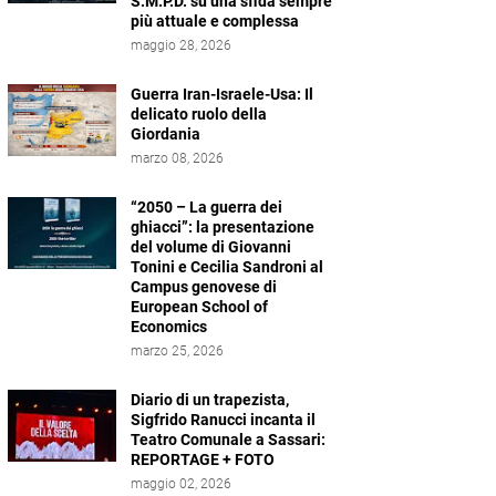
S.M.P.D. su una sfida sempre
più attuale e complessa
maggio 28, 2026
Guerra Iran-Israele-Usa: Il
delicato ruolo della
Giordania
marzo 08, 2026
“2050 – La guerra dei
ghiacci”: la presentazione
del volume di Giovanni
Tonini e Cecilia Sandroni al
Campus genovese di
European School of
Economics
marzo 25, 2026
Diario di un trapezista,
Sigfrido Ranucci incanta il
Teatro Comunale a Sassari:
REPORTAGE + FOTO
maggio 02, 2026