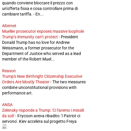
quando conviene bloccare il prezzo con
un'offerta fissa e cosa controllare prima di
cambiare tariffa. - En...
Alternet
Mueller prosecutor exposes massive loophole
Trump’s immunity can’t protect
-
President
Donald Trump has no love for Andrew
Weissmann, a former prosecutor for the
Department of Justice who served as a lead
member of the Robert Muel...
Reason
Trump's New Birthright Citizenship Executive
Orders Are Mostly Theater
-
The two measures
combine unconstitutional provisions with
performance art.
ANSA
Zelensky risponde a Trump: 'Ci faremo i missili
da soli'
-
Il tycoon aveva ribadito: 'I Patriot ci
servono'. Kiev accelera sul progetto Freya