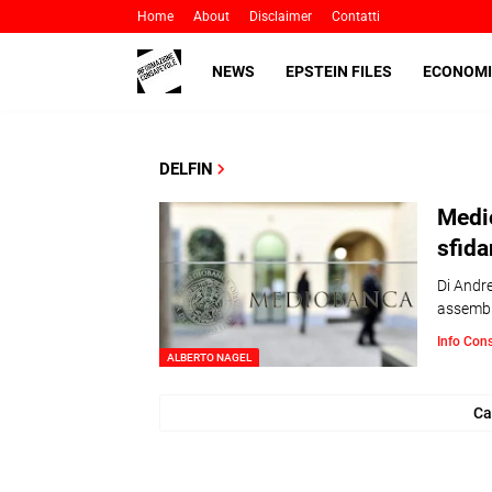
Home
About
Disclaimer
Contatti
NEWS
EPSTEIN FILES
ECONOMI
DELFIN
Medio
sfida
Di Andre
assemble
Info Con
ALBERTO NAGEL
Ca