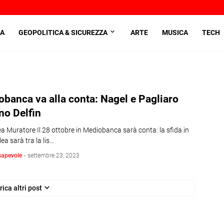
A
GEOPOLITICA & SICUREZZA
ARTE
MUSICA
TECH
banca va alla conta: Nagel e Pagliaro
no Delfin
a Muratore Il 28 ottobre in Mediobanca sarà conta: la sfida in
a sarà tra la lis…
sapevole
-
settembre 23, 2023
rica altri post