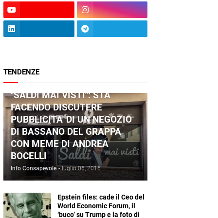
TENDENZE
ANDREA BOCELLI
"SALDI MAI VISTI": STA
FACENDO DISCUTERE
PUBBLICITA' DI UN NEGOZIO
DI BASSANO DEL GRAPPA
CON MEME DI ANDREA
BOCELLI
Info Consapevole
-
luglio 06, 2016
Epstein files: cade il Ceo del
World Economic Forum, il
‘buco’ su Trump e la foto di