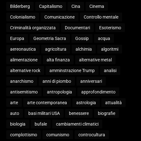
Bilderberg
Capitalismo
Cina
Cinema
Colonialismo
Comunicazione
Controllo mentale
Criminalità organizzata
Documentari
Esoterismo
Europa
Geometria Sacra
Gossip
acqua
aereonautica
agricoltura
alchimia
algoritmi
alimentazione
alta finanza
alternative metal
alternative rock
amminstrazione Trump
analisi
anarchismo
anni di piombo
anniversari
antisemitismo
antropologia
approfondimento
arte
arte contemporanea
astrologia
attualità
auto
basi militari USA
benessere
biografie
biologia
bufale
cambiamenti climatici
complottismo
comunismo
controcultura