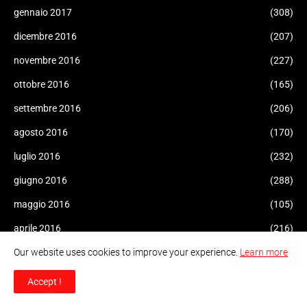
gennaio 2017
(308)
dicembre 2016
(207)
novembre 2016
(227)
ottobre 2016
(165)
settembre 2016
(206)
agosto 2016
(170)
luglio 2016
(232)
giugno 2016
(288)
maggio 2016
(105)
aprile 2016
(216)
marzo 2016
Our website uses cookies to improve your experience.
Learn more
(224)
febbraio 2016
(34)
Accept !
gennaio 2016
(415)