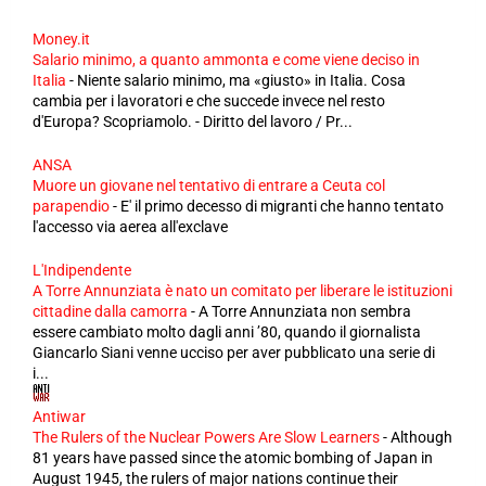
Money.it
Salario minimo, a quanto ammonta e come viene deciso in
Italia
-
Niente salario minimo, ma «giusto» in Italia. Cosa
cambia per i lavoratori e che succede invece nel resto
d'Europa? Scopriamolo. - Diritto del lavoro / Pr...
ANSA
Muore un giovane nel tentativo di entrare a Ceuta col
parapendio
-
E' il primo decesso di migranti che hanno tentato
l'accesso via aerea all'exclave
L'Indipendente
A Torre Annunziata è nato un comitato per liberare le istituzioni
cittadine dalla camorra
-
A Torre Annunziata non sembra
essere cambiato molto dagli anni ’80, quando il giornalista
Giancarlo Siani venne ucciso per aver pubblicato una serie di
i...
Antiwar
The Rulers of the Nuclear Powers Are Slow Learners
-
Although
81 years have passed since the atomic bombing of Japan in
August 1945, the rulers of major nations continue their