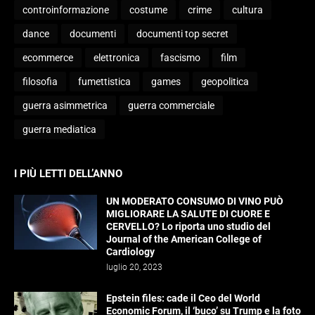
controinformazione
costume
crime
cultura
dance
documenti
documenti top secret
ecommerce
elettronica
fascismo
film
filosofia
fumettistica
games
geopolitica
guerra asimmetrica
guerra commerciale
guerra mediatica
I PIÙ LETTI DELL’ANNO
UN MODERATO CONSUMO DI VINO PUÒ
MIGLIORARE LA SALUTE DI CUORE E
CERVELLO? Lo riporta uno studio del
Journal of the American College of
Cardiology
luglio 20, 2023
Epstein files: cade il Ceo del World
Economic Forum, il ‘buco’ su Trump e la foto