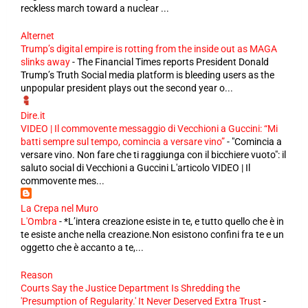
reckless march toward a nuclear ...
Alternet
Trump’s digital empire is rotting from the inside out as MAGA
slinks away
-
The Financial Times reports President Donald
Trump’s Truth Social media platform is bleeding users as the
unpopular president plays out the second year o...
Dire.it
VIDEO | Il commovente messaggio di Vecchioni a Guccini: “Mi
batti sempre sul tempo, comincia a versare vino”
-
"Comincia a
versare vino. Non fare che ti raggiunga con il bicchiere vuoto": il
saluto social di Vecchioni a Guccini L'articolo VIDEO | Il
commovente mes...
La Crepa nel Muro
L'Ombra
-
*L’intera creazione esiste in te, e tutto quello che è in
te esiste anche nella creazione.Non esistono confini fra te e un
oggetto che è accanto a te,...
Reason
Courts Say the Justice Department Is Shredding the
'Presumption of Regularity.' It Never Deserved Extra Trust
-