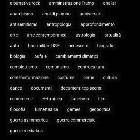
alternative rock
amminstrazione Trump
analisi
anarchismo
anni di piombo
anniversari
antisemitismo
antropologia
approfondimento
arte
arte contemporanea
astrologia
attualità
auto
basi militari USA
benessere
biografie
biologia
bufale
cambiamenti climatici
complottismo
comunismo
controcultura
controinformazione
costume
crime
cultura
dance
documenti
documenti top secret
ecommerce
elettronica
fascismo
film
filosofia
fumettistica
games
geopolitica
guerra asimmetrica
guerra commerciale
guerra mediatica