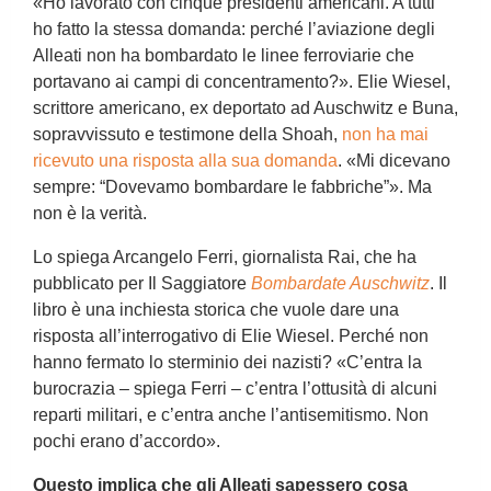
«Ho lavorato con cinque presidenti americani. A tutti
ho fatto la stessa domanda: perché l’aviazione degli
Alleati non ha bombardato le linee ferroviarie che
portavano ai campi di concentramento?». Elie Wiesel,
scrittore americano, ex deportato ad Auschwitz e Buna,
sopravvissuto e testimone della Shoah,
non ha mai
ricevuto una risposta alla sua domanda
. «Mi dicevano
sempre: “Dovevamo bombardare le fabbriche”». Ma
non è la verità.
Lo spiega Arcangelo Ferri, giornalista Rai, che ha
pubblicato per Il Saggiatore
Bombardate Auschwitz
. Il
libro è una inchiesta storica che vuole dare una
risposta all’interrogativo di Elie Wiesel. Perché non
hanno fermato lo sterminio dei nazisti? «C’entra la
burocrazia – spiega Ferri – c’entra l’ottusità di alcuni
reparti militari, e c’entra anche l’antisemitismo. Non
pochi erano d’accordo».
Questo implica che gli Alleati sapessero cosa