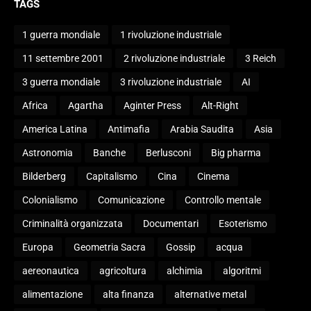
TAGS
1 guerra mondiale
1 rivoluzione industriale
11 settembre 2001
2 rivoluzione industriale
3 Reich
3 guerra mondiale
3 rivoluzione industriale
AI
Africa
Agartha
Aginter Press
Alt-Right
America Latina
Antimafia
Arabia Saudita
Asia
Astronomia
Banche
Berlusconi
Big pharma
Bilderberg
Capitalismo
Cina
Cinema
Colonialismo
Comunicazione
Controllo mentale
Criminalità organizzata
Documentari
Esoterismo
Europa
Geometria Sacra
Gossip
acqua
aereonautica
agricoltura
alchimia
algoritmi
alimentazione
alta finanza
alternative metal