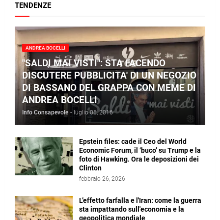
TENDENZE
ANDREA BOCELLI
"SALDI MAI VISTI": STA FACENDO
DISCUTERE PUBBLICITA' DI UN NEGOZIO
DI BASSANO DEL GRAPPA CON MEME DI
ANDREA BOCELLI
Info Consapevole
-
luglio 06, 2016
Epstein files: cade il Ceo del World
Economic Forum, il ‘buco’ su Trump e la
foto di Hawking. Ora le deposizioni dei
Clinton
febbraio 26, 2026
L’effetto farfalla e l'Iran: come la guerra
sta impattando sull'economia e la
geopolitica mondiale