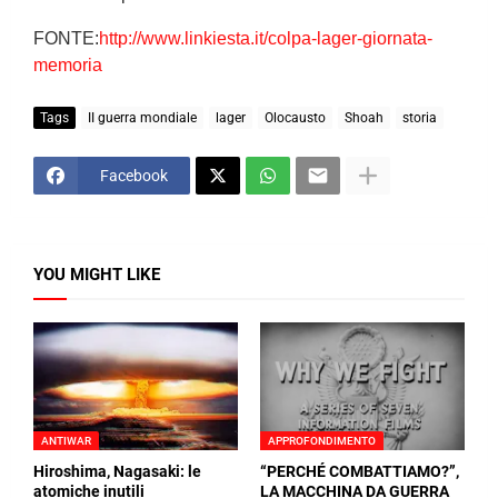
FONTE:
http://www.linkiesta.it/colpa-lager-giornata-
memoria
Tags
II guerra mondiale
lager
Olocausto
Shoah
storia
Facebook
YOU MIGHT LIKE
ANTIWAR
APPROFONDIMENTO
Hiroshima, Nagasaki: le
“PERCHÉ COMBATTIAMO?”,
atomiche inutili
LA MACCHINA DA GUERRA