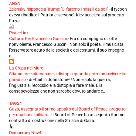
ANSA
Zelensky risponde a Trump: 'Ci faremo i missili da soli'
-
Il tycoon
aveva ribadito: 'I Patriot ci servono'. Kiev accelera sul progetto
Freya
PeaceLink
Cultura: Per Francesco Guccini
-
Era un compagno di lotte
nonviolente, Francesco Guccini. Non solo il poeta, il musicista,
l'osservatore acuto della società e dei costumi. Il suo impegno
d...
La Crepa nel Muro
Stiamo precipitando nella distopia quando potremmo vivere in
paradiso
-
di *Caitlin Johnstone* *Non è solo la guerra,
l'ingiustizia, l'ecocidio e la distopia a fare male. È la
consapevolezza che non sarebbe dovuto andare c...
TAG24
Gaza, assegnato il primo appalto dal Board of Peace: progetto
per una base militare
-
Il Board of Peace ha assegnato il primo
contratto di costruzione nella Striscia di Gaza.
Democracy Now!