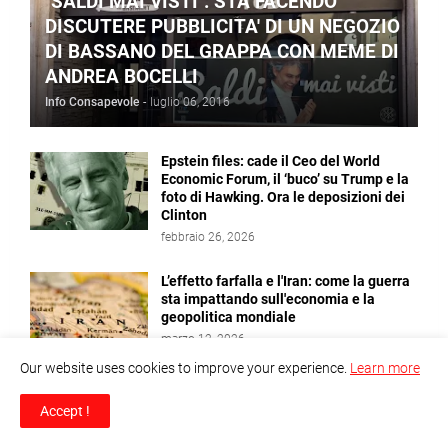
"SALDI MAI VISTI": STA FACENDO
DISCUTERE PUBBLICITA' DI UN NEGOZIO
DI BASSANO DEL GRAPPA CON MEME DI
ANDREA BOCELLI
Info Consapevole
-
luglio 06, 2016
Epstein files: cade il Ceo del World
Economic Forum, il ‘buco’ su Trump e la
foto di Hawking. Ora le deposizioni dei
Clinton
febbraio 26, 2026
L’effetto farfalla e l'Iran: come la guerra
sta impattando sull'economia e la
geopolitica mondiale
marzo 12, 2026
Our website uses cookies to improve your experience.
Learn more
C’era una volta il Consiglio NATO–
Russia
Accept !
settembre 18, 2025