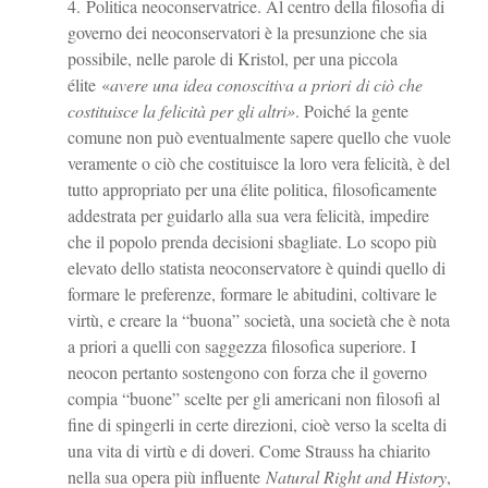
Politica neoconservatrice. Al centro della filosofia di
governo dei neoconservatori è la presunzione che sia
possibile, nelle parole di Kristol, per una piccola
élite «
avere una idea conoscitiva a priori di ciò che
costituisce la felicità per gli altri»
. Poiché la gente
comune non può eventualmente sapere quello che vuole
veramente o ciò che costituisce la loro vera felicità, è del
tutto appropriato per una élite politica, filosoficamente
addestrata per guidarlo alla sua vera felicità, impedire
che il popolo prenda decisioni sbagliate. Lo scopo più
elevato dello statista neoconservatore è quindi quello di
formare le preferenze, formare le abitudini, coltivare le
virtù, e creare la “buona” società, una società che è nota
a priori a quelli con saggezza filosofica superiore. I
neocon pertanto sostengono con forza che il governo
compia “buone” scelte per gli americani non filosofi al
fine di spingerli in certe direzioni, cioè verso la scelta di
una vita di virtù e di doveri. Come Strauss ha chiarito
nella sua opera più influente
Natural Right and History
,