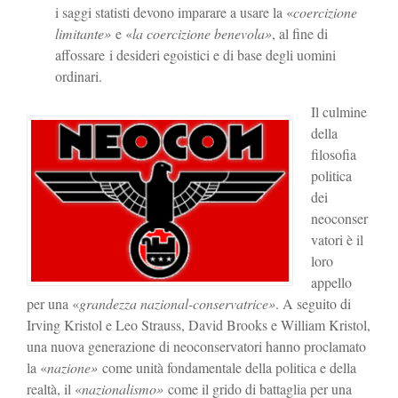
i saggi statisti devono imparare a usare la «
coercizione
limitante»
e «
la coercizione benevola»
, al fine di
affossare i desideri egoistici e di base degli uomini
ordinari.
Il culmine
della
filosofia
politica
dei
neoconser
vatori è il
loro
appello
per una «
grandezza nazional-conservatrice»
. A seguito di
Irving Kristol e Leo Strauss, David Brooks e William Kristol,
una nuova generazione di neoconservatori hanno proclamato
la «
nazione»
come unità fondamentale della politica e della
realtà, il «
nazionalismo»
come il grido di battaglia per una