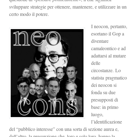
sviluppare strategie per ottenere, mantenere, e utilizzare in un
certo modo il potere.
I neocon, pertanto,
esortano il Gop a
diventare
camaleontico e ad
adattarsi al mutare
delle
circostanze.
Lo
statista pragmatico
dei neocon si
fonda su due
presupposti di
base: in primo
luogo,
l’identificazione
del “pubblico interesse” con una sorta di sezione aurea e,
dall’altro, la presunzione che, loro e solo loro, hanno la