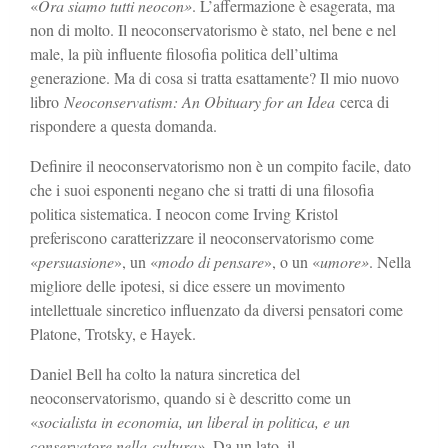
«
Ora siamo tutti neocon»
. L’affermazione è esagerata, ma
non di molto. Il neoconservatorismo è stato, nel bene e nel
male, la più influente filosofia politica dell’ultima
generazione. Ma di cosa si tratta esattamente? Il mio nuovo
libro
Neoconservatism: An Obituary for an Idea
cerca di
rispondere a questa domanda.
Definire il neoconservatorismo non è un compito facile, dato
che i suoi esponenti negano che si tratti di una filosofia
politica sistematica. I neocon come Irving Kristol
preferiscono caratterizzare il neoconservatorismo come
«
persuasione
», un «
modo di pensare
», o un «
umore»
. Nella
migliore delle ipotesi, si dice essere un movimento
intellettuale sincretico influenzato da diversi pensatori come
Platone, Trotsky, e Hayek.
Daniel Bell ha colto la natura sincretica del
neoconservatorismo, quando si è descritto come un
«
socialista in economia, un liberal in politica, e un
conservatore nella cultura»
. Da un lato, il