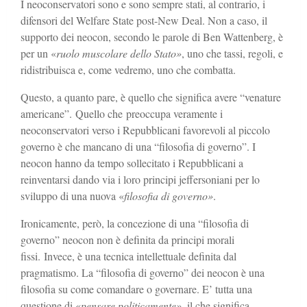
I neoconservatori sono e sono sempre stati, al contrario, i
difensori del Welfare State post-New Deal. Non a caso, il
supporto dei neocon, secondo le parole di Ben Wattenberg, è
per un «
ruolo muscolare dello Stato»
, uno che tassi, regoli, e
ridistribuisca e, come vedremo, uno che combatta.
Questo, a quanto pare, è quello che significa avere “venature
americane”.
Quello che preoccupa veramente i
neoconservatori verso i Repubblicani favorevoli al piccolo
governo è che mancano di una “filosofia di governo”. I
neocon hanno da tempo sollecitato i Repubblicani a
reinventarsi dando via i loro principi jeffersoniani per lo
sviluppo di una nuova «
filosofia di governo»
.
Ironicamente, però, la concezione di una “filosofia di
governo” neocon non è definita da principi morali
fissi.
Invece, è una tecnica intellettuale definita dal
pragmatismo. La “filosofia di governo” dei neocon è una
filosofia su come comandare o governare. E’ tutta una
questione di «
pensare politicamente»
, il che significa