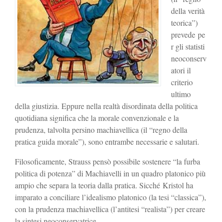
della verità
teorica”)
prevede pe
r gli statisti
neoconserv
atori il
criterio
ultimo
della giustizia. Eppure nella realtà disordinata della politica
quotidiana significa che la morale convenzionale e la
prudenza, talvolta persino machiavellica (il “regno della
pratica guida morale”), sono entrambe necessarie e salutari.
Filosoficamente, Strauss pensò possibile sostenere “la furba
politica di potenza” di Machiavelli in un quadro platonico più
ampio che separa la teoria dalla pratica. Sicché Kristol ha
imparato a conciliare l’idealismo platonico (la tesi “classica”),
con la prudenza machiavellica (l’antitesi “realista”) per creare
la sintesi neoconservatrice.