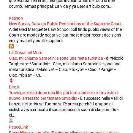
que estaban en el 36, testigos involuntarios de todo lo que
ocurrió. Temas principal: La vida y ya Leer artículo com...
Reason
New Survey Data on Public Perceptions of the Supreme Court
-
A detailed Marquette Law School poll finds public views of the
Court are modestly negative, but most major recent decisions
enjoy majority public support.
La Crepa nel Muro
Ciao, mi chiamo Santorini e sono una meta turistica
-
di *Nicolò
Targhetta* *Santorini* - Ciao, mi chiamo Santorini e sono una
meta turistica. *Maldive* – Ciao. *Tokyo* – Ciao. *Parigi* –
Ciao. *Ibiza* – CI...
Dire.it
Travolge ciclisti dopo una lite, poi torna indietro e li investe di
nuovo: arrestato per tentato omicidio
-
È successo nelle Valli di
Lanzo, nel torinese: l'uomo se l'è presa perchè il gruppo di
ciclisti aveva criticato il suo sorpasso a suon di clacson. Due
ci...
PeaceLink
Pace: Hibaku-Jumoku. Testimoni silenziosi sopravvissuti alla