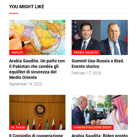
YOU MIGHT LIKE
ANALISI
ARABIA SAUDITA
Arabia Saudita. Un patto con
Summit Usa-Russia a Riad.
il Pakistan che cambia gli
Evento storico
equilibri di sicurezza del
February 17, 2025
Medio Oriente
September 19, 2025
AL THANI
AMMINISTRAZIONE BIDEN
Il Consiglio di cooperazione
Arabia Saudita: Biden pronto