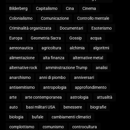
Bilderberg
Capitalismo
Cina
Cinema
Colonialismo
Comunicazione
Controllo mentale
Criminalità organizzata
Documentari
Esoterismo
Europa
Geometria Sacra
Gossip
acqua
aereonautica
agricoltura
alchimia
algoritmi
alimentazione
alta finanza
alternative metal
alternative rock
amminstrazione Trump
analisi
anarchismo
anni di piombo
anniversari
antisemitismo
antropologia
approfondimento
arte
arte contemporanea
astrologia
attualità
auto
basi militari USA
benessere
biografie
biologia
bufale
cambiamenti climatici
complottismo
comunismo
controcultura