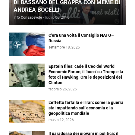
DI BASSANO DEL GRAPPA CON MEME DI
ANDREA BOCELLI
Info Consapevole
-
luglio 06, 2016
C’era una volta il Consiglio NATO–
Russia
settembre 18, 2025
Epstein files: cade il Ceo del World
Economic Forum, il ‘buco’ su Trump e la
foto di Hawking. Ora le deposizioni dei
Clinton
febbraio 26, 2026
L’effetto farfalla e l'Iran: come la guerra
sta impattando sull'economia e la
geopolitica mondiale
marzo 12, 2026
Il paradosso dei giovani in politica: il