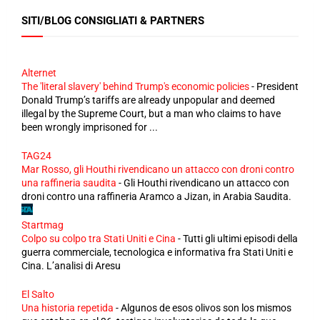
SITI/BLOG CONSIGLIATI & PARTNERS
Alternet
The 'literal slavery' behind Trump's economic policies
-
President
Donald Trump’s tariffs are already unpopular and deemed
illegal by the Supreme Court, but a man who claims to have
been wrongly imprisoned for ...
TAG24
Mar Rosso, gli Houthi rivendicano un attacco con droni contro
una raffineria saudita
-
Gli Houthi rivendicano un attacco con
droni contro una raffineria Aramco a Jizan, in Arabia Saudita.
Startmag
Colpo su colpo tra Stati Uniti e Cina
-
Tutti gli ultimi episodi della
guerra commerciale, tecnologica e informativa fra Stati Uniti e
Cina. L’analisi di Aresu
El Salto
Una historia repetida
-
Algunos de esos olivos son los mismos