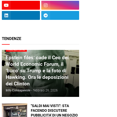
TENDENZE
AGENZIA DIRE
Epstein files: cade il Ceo del
World Economic Forum, il
‘buco’ su Trump e la foto di
Hawking. Ora le deposizioni
dei Clinton
Info Consapevole
-
febbraio 26, 2026
"SALDI MAI VISTI": STA
FACENDO DISCUTERE
PUBBLICITA' DI UN NEGOZIO