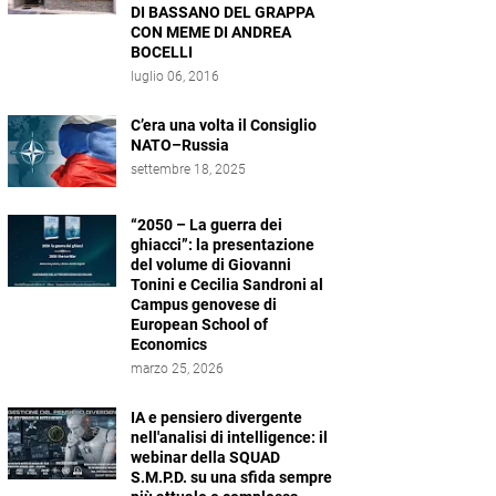
DI BASSANO DEL GRAPPA
CON MEME DI ANDREA
BOCELLI
luglio 06, 2016
C’era una volta il Consiglio
NATO–Russia
settembre 18, 2025
“2050 – La guerra dei
ghiacci”: la presentazione
del volume di Giovanni
Tonini e Cecilia Sandroni al
Campus genovese di
European School of
Economics
marzo 25, 2026
IA e pensiero divergente
nell'analisi di intelligence: il
webinar della SQUAD
S.M.P.D. su una sfida sempre