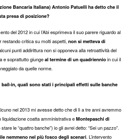
zione Bancaria Italiana) Antonio Patuelli ha detto che il
sta presa di posizione?
nto del 2012 in cui l’Abi esprimeva il suo parere riguardo al
r restando critica su molti aspetti,
non si metteva di
cuni punti addirittura non si opponeva alla retroattività del
iva e soprattutto giunge
al termine di un quadriennio
in cui il
nneggiato da quelle norme.
bail-in, quali sono stati i principali effetti sulle banche
cuno nel 2013 mi avesse detto che di lì a tre anni avremmo
n liquidazione coatta amministrativa e
Montepaschi di
 stare le “quattro banche”) io gli avrei detto: “Sei un pazzo”.
le nemmeno nel più fosco degli scenari
. L’intervento