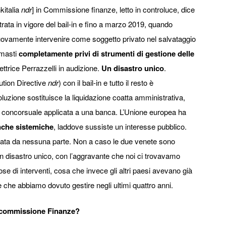
kitalia
ndr
] in Commissione finanze, letto in controluce, dice
ata in vigore del bail-in e fino a marzo 2019, quando
ovamente intervenire come soggetto privato nel salvataggio
imasti
completamente privi di strumenti di gestione delle
rettrice Perrazzelli in audizione.
Un disastro unico
.
tion Directive
ndr
) con il bail-in e tutto il resto è
soluzione sostituisce la liquidazione coatta amministrativa,
 concorsuale applicata a una banca. L’Unione europea ha
nche sistemiche
, laddove sussiste un interesse pubblico.
licata da nessuna parte. Non a caso le due venete sono
Un disastro unico, con l’aggravante che noi ci trovavamo
se di interventi, cosa che invece gli altri paesi avevano già
le che abbiamo dovuto gestire negli ultimi quattro anni.
in commissione Finanze?