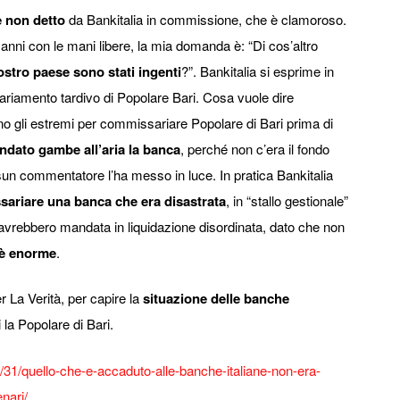
e non detto
da Bankitalia in commissione, che è clamoroso.
anni con le mani libere, la mia domanda è: “Di cos’altro
 nostro paese sono stati ingenti
?”. Bankitalia si esprime in
riamento tardivo di Popolare Bari. Cosa vuole dire
no gli estremi per commissariare Popolare di Bari prima di
dato gambe all’aria la banca
, perché non c’era il fondo
sun commentatore l’ha messo in luce. In pratica Bankitalia
ariare una banca che era disastrata
, in “stallo gestionale”
’avrebbero mandata in liquidazione disordinata, dato che non
è enorme
.
a Verità, per capire la
situazione delle banche
i la Popolare di Bari.
/31/quello-che-e-accaduto-alle-banche-italiane-non-era-
nari/