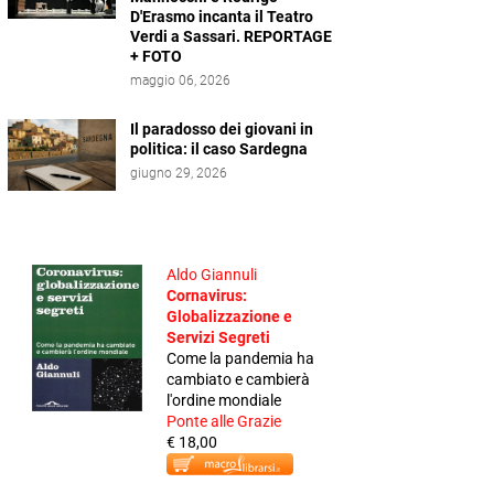
D'Erasmo incanta il Teatro
Verdi a Sassari. REPORTAGE
+ FOTO
maggio 06, 2026
Il paradosso dei giovani in
politica: il caso Sardegna
giugno 29, 2026
Aldo Giannuli
Cornavirus:
Globalizzazione e
Servizi Segreti
Come la pandemia ha
cambiato e cambierà
l'ordine mondiale
Ponte alle Grazie
€ 18,00