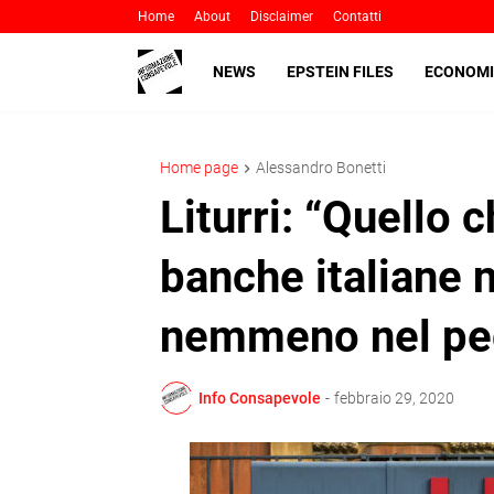
Home
About
Disclaimer
Contatti
NEWS
EPSTEIN FILES
ECONOMI
Home page
Alessandro Bonetti
Liturri: “Quello 
banche italiane 
nemmeno nel peg
Info Consapevole
-
febbraio 29, 2020