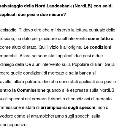
 salvataggio della Nord Landesbank (NordLB) con soldi
 applicati due pesi e due misure?
pisodio. Ti devo dire che mi riservo la lettura puntuale delle
issione, ha dato per giudicare quell’intervento
come fatto a
ome aiuto di stato. Qui il vizio è all’origine.
Le condizioni
arabili. Allora se sono stati applicati due pesi e due
iniego della Ue a un intervento sulla Popolare di Bari. Se la
edere quelle condizioni di mercato e se la banca si
vallo, allora potremo dire che sono stati applicati due pesi e
contro la Commissione
quando si è espressa sulla NordLB
sugli specchi nel provare il rispetto di condizioni di mercato
ommissione è stata di
arrampicarsi sugli specchi
, non di
i vedere come si arrampicheranno sugli specchi sulla
le conseguenze.