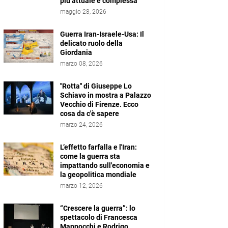
più attuale e complessa
maggio 28, 2026
Guerra Iran-Israele-Usa: Il
delicato ruolo della
Giordania
marzo 08, 2026
"Rotta" di Giuseppe Lo
Schiavo in mostra a Palazzo
Vecchio di Firenze. Ecco
cosa da c'è sapere
marzo 24, 2026
L’effetto farfalla e l'Iran:
come la guerra sta
impattando sull'economia e
la geopolitica mondiale
marzo 12, 2026
“Crescere la guerra”: lo
spettacolo di Francesca
Mannocchi e Rodrigo