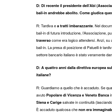
D: Di recente il presidente dell’Abi (Associa
bail-in andrebbe abolito. Come giudica que
R: Tardiva e
a tratti imbarazzante
. Nel docume
bail-in di futura introduzione, l’Associazione, pu
traverso
come era logico attendersi. Anzi, su al
bail-in. La presa di posizione di Patuelli è tard
settore bancario italiano è stato veramente da
D: A quattro anni dalla direttiva europea sul 
italiane?
R: Guardiamo a quello che è accaduto. Se qual
avuto
Popolare di Vicenza e Veneto Banca
i
Siena e Carige
salvate in continuità (lasciando
È accaduto qualcosa che
non era immaginabi