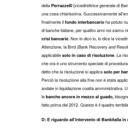
della
Perrazzelli
[vicedirettrice generale di Ban
una cosa chiarissima. Successivamente all’entr
finalmente il
fondo interbancario
ha potuto nu
di banche italiane, per quattro anni noi siamo r
crisi bancarie
. Non lo dico io, lo dice la vicedi
Attenzione, la Brrd (Ba
nk Recovery and Resolu
applicabile
solo in caso di risoluzione
. La ri
che ora è uno strumento speciale di procedura
detto che la risoluzione si applica
solo per ba
Perciò la risoluzione alla fine non è stata app
andate in liquidazione coatta amministrativa. 
le
banche ancora in mezzo al guado,
bisogno
fatto prima del 2012. Questo è il quadro terribi
D: E riguardo all’intervento di Bankitalia 