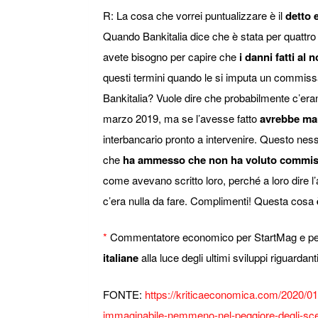
R: La cosa che vorrei puntualizzare è il
detto 
Quando Bankitalia dice che è stata per quattro 
avete bisogno per capire che
i danni fatti al
questi termini quando le si imputa un commissa
Bankitalia? Vuole dire che probabilmente c’era
marzo 2019, ma se l’avesse fatto
avrebbe man
interbancario pronto a intervenire. Questo nes
che
ha ammesso che non ha voluto commiss
come avevano scritto loro, perché a loro dire l
c’era nulla da fare. Complimenti! Questa cosa
*
Commentatore economico per StartMag e per L
italiane
alla luce degli ultimi sviluppi riguardant
FONTE:
https://kriticaeconomica.com/2020/01
immaginabile-nemmeno-nel-peggiore-degli-sce