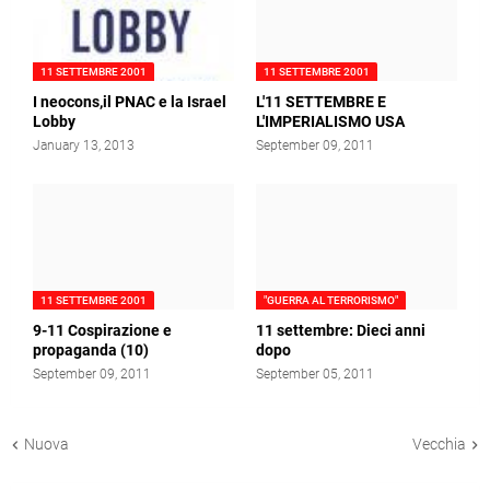
11 SETTEMBRE 2001
11 SETTEMBRE 2001
I neocons,il PNAC e la Israel
L'11 SETTEMBRE E
Lobby
L'IMPERIALISMO USA
January 13, 2013
September 09, 2011
11 SETTEMBRE 2001
"GUERRA AL TERRORISMO"
9-11 Cospirazione e
11 settembre: Dieci anni
propaganda (10)
dopo
September 09, 2011
September 05, 2011
Nuova
Vecchia