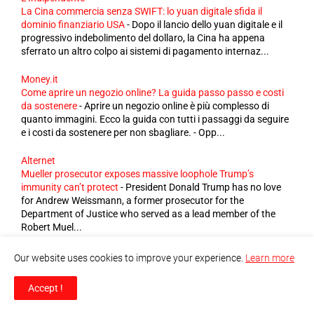
La Cina commercia senza SWIFT: lo yuan digitale sfida il
dominio finanziario USA
-
Dopo il lancio dello yuan digitale e il
progressivo indebolimento del dollaro, la Cina ha appena
sferrato un altro colpo ai sistemi di pagamento internaz...
Money.it
Come aprire un negozio online? La guida passo passo e costi
da sostenere
-
Aprire un negozio online è più complesso di
quanto immagini. Ecco la guida con tutti i passaggi da seguire
e i costi da sostenere per non sbagliare. - Opp...
Alternet
Mueller prosecutor exposes massive loophole Trump’s
immunity can’t protect
-
President Donald Trump has no love
for Andrew Weissmann, a former prosecutor for the
Department of Justice who served as a lead member of the
Robert Muel...
Reason
Our website uses cookies to improve your experience.
Learn more
Trump's New Birthright Citizenship Executive Orders Are Mostly
Theater
-
The two measures combine unconstitutional
Accept !
provisions with performance art.