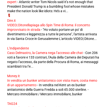
expert
-
Atlantic writer Tom Nicols said it’s not enough that
President Donald Trump is a bumbling fool whose mistakes
make the nation look like idiots: He’s a vi...
Dire.it
VIDEO| Ditonellapiaga allo Spin Time di Roma: il concerto
improvvisato in strada
-
"Ho voluto portare un po’ di
divertimento e leggerezza a tutte le persone", l'artista arrivata
in via Santa Croce in Gerusalemme L'articolo VIDEO| Ditone...
L'Indipendente
Caso Delmastro, la Camera nega l’accesso alle chat
-
Con 206
voti a favore e 133 contrari, l’Aula della Camera dei Deputati ha
negato l’accesso, da parte della Procura di Roma, ai messaggi
scambiati tra l’e...
Money.it
In vendita un bunker antiatomico con vista mare, costa meno
di un appartamento
-
In vendita nel Kent un ex bunker
antiatomico della Guerra Fredda a soli 45.000 sterline. -
Mercato immobiliare / Mercato immobiliare, bunker
TAG24