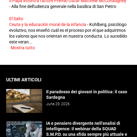
Il Papa incontra l'attore Premio Oscar Matthew McConaughey
-
Alla fine dell'udienza generale nella basilica di San Pietro
El Salto
Ceuta y la educación moral de la infancia
-
Kohlberg, psicólogo
evolutivo, nos enseñó cuál es el proceso por el que adquirimos
los valores que nos orientan en nuestra conducta. Lo sucedido
este veran...
Mostra tutto
ULTIMI ARTICOLI
Il paradosso dei giovani in politica: il caso
Sardegna
June 29, 2026
IA e pensiero divergente nell'analisi di
intelligence: il webinar della SQUAD
S.M.P.D. su una sfida sempre più attuale e