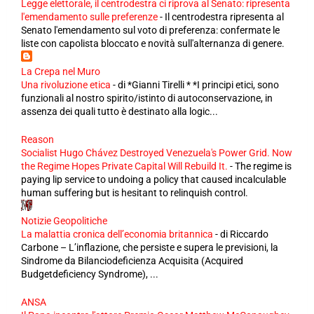
Legge elettorale, il centrodestra ci riprova al Senato: ripresenta
l'emendamento sulle preferenze
-
Il centrodestra ripresenta al
Senato l'emendamento sul voto di preferenza: confermate le
liste con capolista bloccato e novità sull'alternanza di genere.
La Crepa nel Muro
Una rivoluzione etica
-
di *Gianni Tirelli * *I principi etici, sono
funzionali al nostro spirito/istinto di autoconservazione, in
assenza dei quali tutto è destinato alla logic...
Reason
Socialist Hugo Chávez Destroyed Venezuela's Power Grid. Now
the Regime Hopes Private Capital Will Rebuild It.
-
The regime is
paying lip service to undoing a policy that caused incalculable
human suffering but is hesitant to relinquish control.
Notizie Geopolitiche
La malattia cronica dell’economia britannica
-
di Riccardo
Carbone – L’inflazione, che persiste e supera le previsioni, la
Sindrome da Bilanciodeficienza Acquisita (Acquired
Budgetdeficiency Syndrome), ...
ANSA