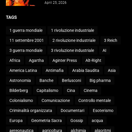
April 25, 2026
TAGS
1 guerra mondiale
1 rivoluzione industriale
11 settembre 2001
2 rivoluzione industriale
3 Reich
3 guerra mondiale
3 rivoluzione industriale
AI
Africa
Agartha
Aginter Press
Alt-Right
America Latina
Antimafia
Arabia Saudita
Asia
Astronomia
Banche
Berlusconi
Big pharma
Bilderberg
Capitalismo
Cina
Cinema
Colonialismo
Comunicazione
Controllo mentale
Criminalità organizzata
Documentari
Esoterismo
Europa
Geometria Sacra
Gossip
acqua
aereonautica
agricoltura
alchimia
algoritmi