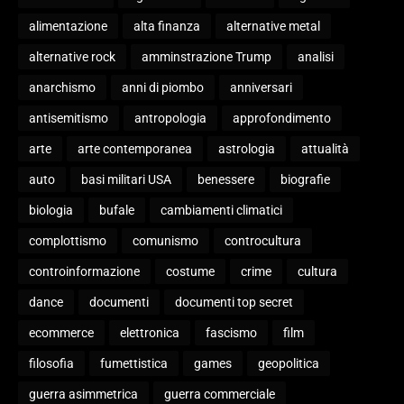
alimentazione
alta finanza
alternative metal
alternative rock
amminstrazione Trump
analisi
anarchismo
anni di piombo
anniversari
antisemitismo
antropologia
approfondimento
arte
arte contemporanea
astrologia
attualità
auto
basi militari USA
benessere
biografie
biologia
bufale
cambiamenti climatici
complottismo
comunismo
controcultura
controinformazione
costume
crime
cultura
dance
documenti
documenti top secret
ecommerce
elettronica
fascismo
film
filosofia
fumettistica
games
geopolitica
guerra asimmetrica
guerra commerciale