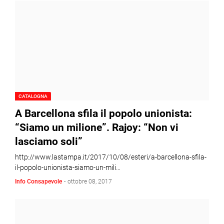
CATALOGNA
A Barcellona sfila il popolo unionista:
“Siamo un milione”. Rajoy: “Non vi
lasciamo soli”
http://www.lastampa.it/2017/10/08/esteri/a-barcellona-sfila-
il-popolo-unionista-siamo-un-mili…
Info Consapevole
-
ottobre 08, 2017