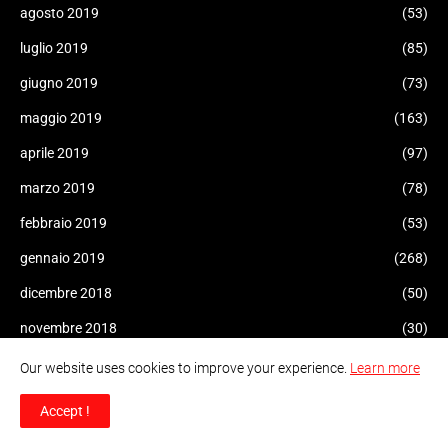
agosto 2019
(53)
luglio 2019
(85)
giugno 2019
(73)
maggio 2019
(163)
aprile 2019
(97)
marzo 2019
(78)
febbraio 2019
(53)
gennaio 2019
(268)
dicembre 2018
(50)
novembre 2018
(30)
ottobre 2018
(318)
Our website uses cookies to improve your experience.
Learn more
settembre 2018
(227)
Accept !
agosto 2018
(214)