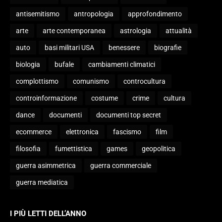
antisemitismo
antropologia
approfondimento
arte
arte contemporanea
astrologia
attualità
auto
basi militari USA
benessere
biografie
biologia
bufale
cambiamenti climatici
complottismo
comunismo
controcultura
controinformazione
costume
crime
cultura
dance
documenti
documenti top secret
ecommerce
elettronica
fascismo
film
filosofia
fumettistica
games
geopolitica
guerra asimmetrica
guerra commerciale
guerra mediatica
I PIÙ LETTI DELL’ANNO