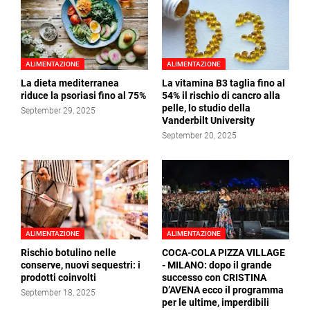
ALIMENTAZIONE
ALIMENTAZIONE
La dieta mediterranea
La vitamina B3 taglia fino al
riduce la psoriasi fino al 75%
54% il rischio di cancro alla
pelle, lo studio della
September 29, 2025
Vanderbilt University
September 20, 2025
ALIMENTAZIONE
ALIMENTAZIONE
Rischio botulino nelle
COCA-COLA PIZZA VILLAGE
conserve, nuovi sequestri: i
- MILANO: dopo il grande
prodotti coinvolti
successo con CRISTINA
D’AVENA ecco il programma
September 18, 2025
per le ultime, imperdibili