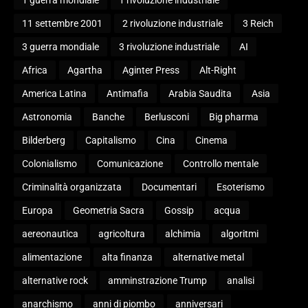
11 settembre 2001
2 rivoluzione industriale
3 Reich
3 guerra mondiale
3 rivoluzione industriale
AI
Africa
Agartha
Aginter Press
Alt-Right
America Latina
Antimafia
Arabia Saudita
Asia
Astronomia
Banche
Berlusconi
Big pharma
Bilderberg
Capitalismo
Cina
Cinema
Colonialismo
Comunicazione
Controllo mentale
Criminalità organizzata
Documentari
Esoterismo
Europa
Geometria Sacra
Gossip
acqua
aereonautica
agricoltura
alchimia
algoritmi
alimentazione
alta finanza
alternative metal
alternative rock
amminstrazione Trump
analisi
anarchismo
anni di piombo
anniversari