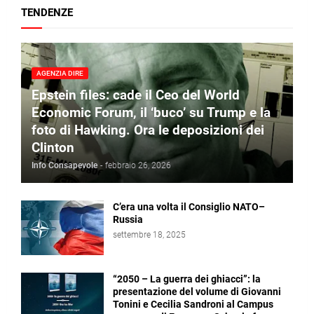
TENDENZE
AGENZIA DIRE
Epstein files: cade il Ceo del World
Economic Forum, il ‘buco’ su Trump e la
foto di Hawking. Ora le deposizioni dei
Clinton
Info Consapevole
-
febbraio 26, 2026
C’era una volta il Consiglio NATO–
Russia
settembre 18, 2025
“2050 – La guerra dei ghiacci”: la
presentazione del volume di Giovanni
Tonini e Cecilia Sandroni al Campus