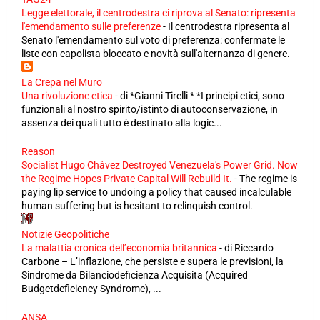
Legge elettorale, il centrodestra ci riprova al Senato: ripresenta
l'emendamento sulle preferenze
-
Il centrodestra ripresenta al
Senato l'emendamento sul voto di preferenza: confermate le
liste con capolista bloccato e novità sull'alternanza di genere.
La Crepa nel Muro
Una rivoluzione etica
-
di *Gianni Tirelli * *I principi etici, sono
funzionali al nostro spirito/istinto di autoconservazione, in
assenza dei quali tutto è destinato alla logic...
Reason
Socialist Hugo Chávez Destroyed Venezuela's Power Grid. Now
the Regime Hopes Private Capital Will Rebuild It.
-
The regime is
paying lip service to undoing a policy that caused incalculable
human suffering but is hesitant to relinquish control.
Notizie Geopolitiche
La malattia cronica dell’economia britannica
-
di Riccardo
Carbone – L’inflazione, che persiste e supera le previsioni, la
Sindrome da Bilanciodeficienza Acquisita (Acquired
Budgetdeficiency Syndrome), ...
ANSA