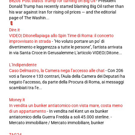
Bezos' Post blasts Trump for turning on Big Oil
-
President
Donald Trump has recently started blaming Big Oil rather than
his war against Iran for rising oil prices — and the editorial
page of The Washin...
Dire.it
VIDEO| Ditonellapiaga allo Spin Time di Roma: il concerto
improvvisato in strada
-
"Ho voluto portare un po’ di
divertimento e leggerezza a tutte le persone", l'artista arrivata
in via Santa Croce in Gerusalemme L'articolo VIDEO| Ditone...
L'Indipendente
Caso Delmastro, la Camera nega l’accesso alle chat
-
Con 206
voti a favore e 133 contrari, l’Aula della Camera dei Deputati ha
negato l’accesso, da parte della Procura di Roma, ai messaggi
scambiati tra l’e...
Money.it
In vendita un bunker antiatomico con vista mare, costa meno
di un appartamento
-
In vendita nel Kent un ex bunker
antiatomico della Guerra Fredda a soli 45.000 sterline. -
Mercato immobiliare / Mercato immobiliare, bunker
TAG24