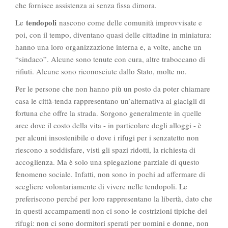
che fornisce assistenza ai senza fissa dimora.
tendopoli
Le
nascono come delle comunità improvvisate e
poi, con il tempo, diventano quasi delle cittadine in miniatura:
hanno una loro organizzazione interna e, a volte, anche un
“sindaco”. Alcune sono tenute con cura, altre traboccano di
rifiuti. Alcune sono riconosciute dallo Stato, molte no.
Per le persone che non hanno più un posto da poter chiamare
casa le città-tenda rappresentano un’alternativa ai giacigli di
fortuna che offre la strada. Sorgono generalmente in quelle
aree dove il costo della vita - in particolare degli alloggi - è
per alcuni insostenibile o dove i rifugi per i senzatetto non
riescono a soddisfare, visti gli spazi ridotti, la richiesta di
accoglienza. Ma è solo una spiegazione parziale di questo
fenomeno sociale. Infatti, non sono in pochi ad affermare di
scegliere volontariamente di vivere nelle tendopoli. Le
preferiscono perché per loro rappresentano la libertà, dato che
in questi accampamenti non ci sono le costrizioni tipiche dei
rifugi: non ci sono dormitori sperati per uomini e donne, non