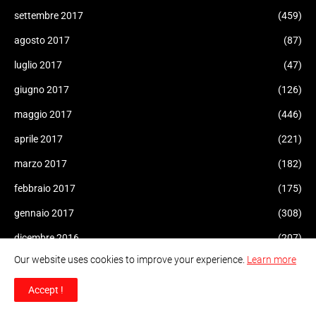
settembre 2017
(459)
agosto 2017
(87)
luglio 2017
(47)
giugno 2017
(126)
maggio 2017
(446)
aprile 2017
(221)
marzo 2017
(182)
febbraio 2017
(175)
gennaio 2017
(308)
dicembre 2016
(207)
Our website uses cookies to improve your experience.
Learn more
novembre 2016
(227)
ottobre 2016
(165)
Accept !
settembre 2016
(206)