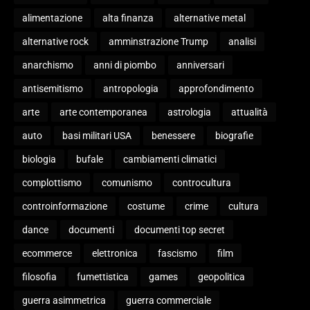
alimentazione
alta finanza
alternative metal
alternative rock
amminstrazione Trump
analisi
anarchismo
anni di piombo
anniversari
antisemitismo
antropologia
approfondimento
arte
arte contemporanea
astrologia
attualità
auto
basi militari USA
benessere
biografie
biologia
bufale
cambiamenti climatici
complottismo
comunismo
controcultura
controinformazione
costume
crime
cultura
dance
documenti
documenti top secret
ecommerce
elettronica
fascismo
film
filosofia
fumettistica
games
geopolitica
guerra asimmetrica
guerra commerciale