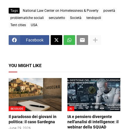
Tags
National Law Center on Homelessness & Poverty
povertà
problematiche sociali
senzatetto
Società
tendopoli
Tent cities
USA
Facebook
YOU MIGHT LIKE
BESSUDE
AI
Il paradosso dei giovani in
IA e pensiero divergente
politica: il caso Sardegna
nell'analisi di intelligence: il
webinar della SQUAD
June 29, 2026