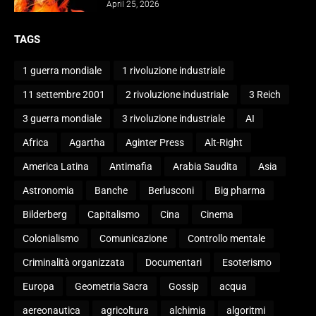
April 25, 2026
TAGS
1 guerra mondiale
1 rivoluzione industriale
11 settembre 2001
2 rivoluzione industriale
3 Reich
3 guerra mondiale
3 rivoluzione industriale
AI
Africa
Agartha
Aginter Press
Alt-Right
America Latina
Antimafia
Arabia Saudita
Asia
Astronomia
Banche
Berlusconi
Big pharma
Bilderberg
Capitalismo
Cina
Cinema
Colonialismo
Comunicazione
Controllo mentale
Criminalità organizzata
Documentari
Esoterismo
Europa
Geometria Sacra
Gossip
acqua
aereonautica
agricoltura
alchimia
algoritmi