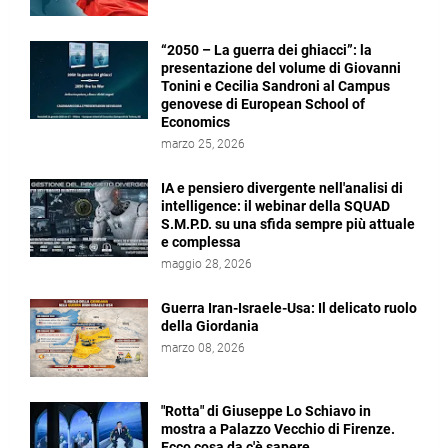
“2050 – La guerra dei ghiacci”: la
presentazione del volume di Giovanni
Tonini e Cecilia Sandroni al Campus
genovese di European School of
Economics
marzo 25, 2026
IA e pensiero divergente nell'analisi di
intelligence: il webinar della SQUAD
S.M.P.D. su una sfida sempre più attuale
e complessa
maggio 28, 2026
Guerra Iran-Israele-Usa: Il delicato ruolo
della Giordania
marzo 08, 2026
"Rotta" di Giuseppe Lo Schiavo in
mostra a Palazzo Vecchio di Firenze.
Ecco cosa da c'è sapere