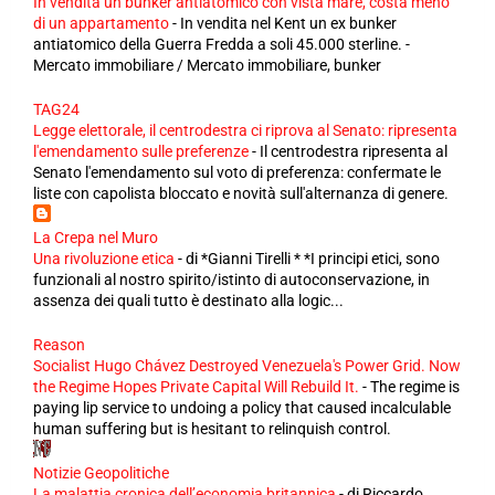
In vendita un bunker antiatomico con vista mare, costa meno
di un appartamento
-
In vendita nel Kent un ex bunker
antiatomico della Guerra Fredda a soli 45.000 sterline. -
Mercato immobiliare / Mercato immobiliare, bunker
TAG24
Legge elettorale, il centrodestra ci riprova al Senato: ripresenta
l'emendamento sulle preferenze
-
Il centrodestra ripresenta al
Senato l'emendamento sul voto di preferenza: confermate le
liste con capolista bloccato e novità sull'alternanza di genere.
La Crepa nel Muro
Una rivoluzione etica
-
di *Gianni Tirelli * *I principi etici, sono
funzionali al nostro spirito/istinto di autoconservazione, in
assenza dei quali tutto è destinato alla logic...
Reason
Socialist Hugo Chávez Destroyed Venezuela's Power Grid. Now
the Regime Hopes Private Capital Will Rebuild It.
-
The regime is
paying lip service to undoing a policy that caused incalculable
human suffering but is hesitant to relinquish control.
Notizie Geopolitiche
La malattia cronica dell’economia britannica
-
di Riccardo