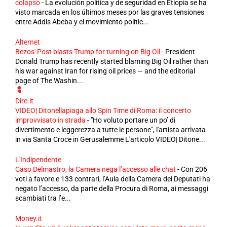
colapso
-
La evolución política y de seguridad en Etiopía se ha
visto marcada en los últimos meses por las graves tensiones
entre Addis Abeba y el movimiento polític...
Alternet
Bezos' Post blasts Trump for turning on Big Oil
-
President
Donald Trump has recently started blaming Big Oil rather than
his war against Iran for rising oil prices — and the editorial
page of The Washin...
Dire.it
VIDEO| Ditonellapiaga allo Spin Time di Roma: il concerto
improvvisato in strada
-
"Ho voluto portare un po’ di
divertimento e leggerezza a tutte le persone", l'artista arrivata
in via Santa Croce in Gerusalemme L'articolo VIDEO| Ditone...
L'Indipendente
Caso Delmastro, la Camera nega l’accesso alle chat
-
Con 206
voti a favore e 133 contrari, l’Aula della Camera dei Deputati ha
negato l’accesso, da parte della Procura di Roma, ai messaggi
scambiati tra l’e...
Money.it