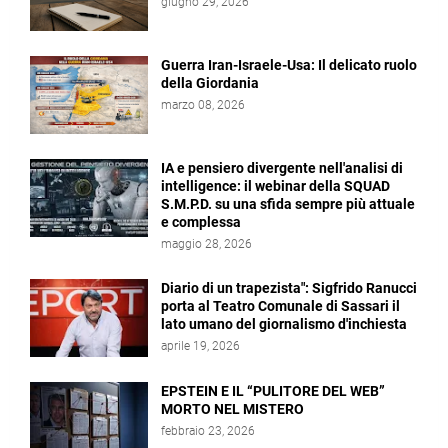
giugno 29, 2026
Guerra Iran-Israele-Usa: Il delicato ruolo
della Giordania
marzo 08, 2026
IA e pensiero divergente nell'analisi di
intelligence: il webinar della SQUAD
S.M.P.D. su una sfida sempre più attuale
e complessa
maggio 28, 2026
Diario di un trapezista": Sigfrido Ranucci
porta al Teatro Comunale di Sassari il
lato umano del giornalismo d'inchiesta
aprile 19, 2026
EPSTEIN E IL “PULITORE DEL WEB”
MORTO NEL MISTERO
febbraio 23, 2026