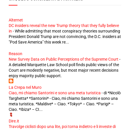
Alternet
DC insiders reveal the new Trump theory that they fully believe
in
-
While admitting that most conspiracy theories surrounding
President Donald Trump are not convincing, the D.C. insiders at
"Pod Save America" this week re...
Reason
New Survey Data on Public Perceptions of the Supreme Court
-
A detailed Marquette Law School poll finds public views of the
Court are modestly negative, but most major recent decisions
enjoy majority public support.
La Crepa nel Muro
Ciao, mi chiamo Santorini e sono una meta turistica
-
di *Nicolò
Targhetta* *Santorini* - Ciao, mi chiamo Santorini e sono una
meta turistica. *Maldive* – Ciao. *Tokyo* – Ciao. *Parigi* –
Ciao. *Ibiza* – CI...
Dire.it
Travolge ciclisti dopo una lite, poi torna indietro e li investe di