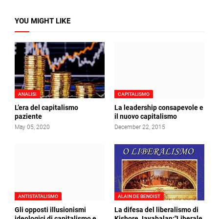
YOU MIGHT LIKE
ANALISI
CAPITALISMO
L’era del capitalismo
La leadership consapevole e
paziente
il nuovo capitalismo
May 05, 2020
December 22, 2015
ANTISTATALISMO
ALAIN DE BENOIST
Gli opposti illusionismi
La difesa del liberalismo di
ideologici di capitalismo e
Kishore Jayabalan:"Liberale