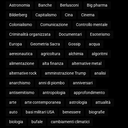
Astronomia
Banche
Berlusconi
Big pharma
Bilderberg
Capitalismo
Cina
Cinema
Colonialismo
Comunicazione
Controllo mentale
Criminalità organizzata
Documentari
Esoterismo
Europa
Geometria Sacra
Gossip
acqua
aereonautica
agricoltura
alchimia
algoritmi
alimentazione
alta finanza
alternative metal
alternative rock
amminstrazione Trump
analisi
anarchismo
anni di piombo
anniversari
antisemitismo
antropologia
approfondimento
arte
arte contemporanea
astrologia
attualità
auto
basi militari USA
benessere
biografie
biologia
bufale
cambiamenti climatici