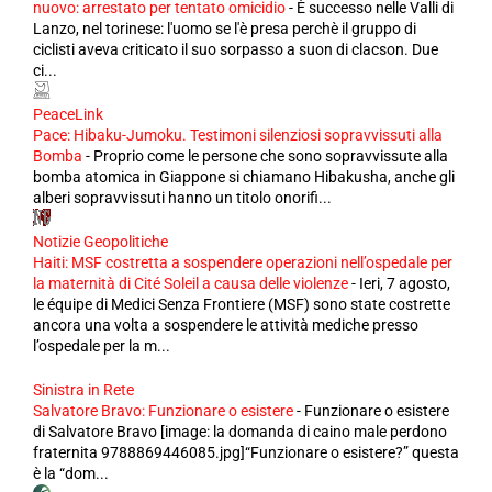
nuovo: arrestato per tentato omicidio
-
È successo nelle Valli di
Lanzo, nel torinese: l'uomo se l'è presa perchè il gruppo di
ciclisti aveva criticato il suo sorpasso a suon di clacson. Due
ci...
PeaceLink
Pace: Hibaku-Jumoku. Testimoni silenziosi sopravvissuti alla
Bomba
-
Proprio come le persone che sono sopravvissute alla
bomba atomica in Giappone si chiamano Hibakusha, anche gli
alberi sopravvissuti hanno un titolo onorifi...
Notizie Geopolitiche
Haiti: MSF costretta a sospendere operazioni nell’ospedale per
la maternità di Cité Soleil a causa delle violenze
-
Ieri, 7 agosto,
le équipe di Medici Senza Frontiere (MSF) sono state costrette
ancora una volta a sospendere le attività mediche presso
l’ospedale per la m...
Sinistra in Rete
Salvatore Bravo: Funzionare o esistere
-
Funzionare o esistere
di Salvatore Bravo [image: la domanda di caino male perdono
fraternita 9788869446085.jpg]“Funzionare o esistere?” questa
è la “dom...