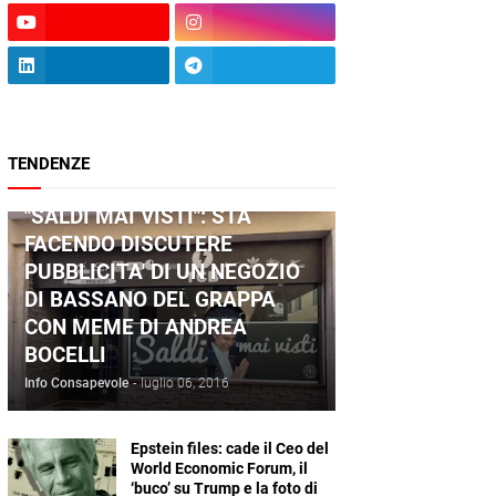
TENDENZE
ANDREA BOCELLI
"SALDI MAI VISTI": STA
FACENDO DISCUTERE
PUBBLICITA' DI UN NEGOZIO
DI BASSANO DEL GRAPPA
CON MEME DI ANDREA
BOCELLI
Info Consapevole
-
luglio 06, 2016
Epstein files: cade il Ceo del
World Economic Forum, il
‘buco’ su Trump e la foto di