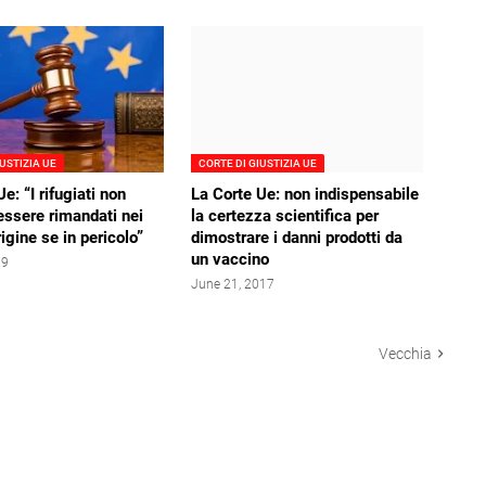
IUSTIZIA UE
CORTE DI GIUSTIZIA UE
e: “I rifugiati non
La Corte Ue: non indispensabile
ssere rimandati nei
la certezza scientifica per
igine se in pericolo”
dimostrare i danni prodotti da
un vaccino
19
June 21, 2017
Vecchia