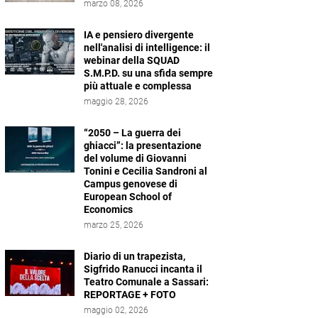
marzo 08, 2026
IA e pensiero divergente
nell'analisi di intelligence: il
webinar della SQUAD
S.M.P.D. su una sfida sempre
più attuale e complessa
maggio 28, 2026
“2050 – La guerra dei
ghiacci”: la presentazione
del volume di Giovanni
Tonini e Cecilia Sandroni al
Campus genovese di
European School of
Economics
marzo 25, 2026
Diario di un trapezista,
Sigfrido Ranucci incanta il
Teatro Comunale a Sassari:
REPORTAGE + FOTO
maggio 02, 2026