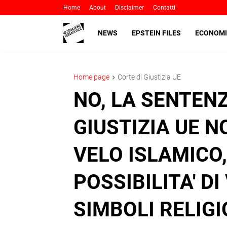
Home
About
Disclaimer
Contatti
NEWS
EPSTEIN FILES
ECONOMI
Home page
Corte di Giustizia UE
NO, LA SENTEN
GIUSTIZIA UE NO
VELO ISLAMICO
POSSIBILITA' DI
SIMBOLI RELIG