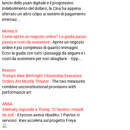
lancio dello yuan digitale e il progressivo
indebolimento del dollaro, la Cina ha appena
sferrato un altro colpo ai sistemi di pagamento
internaz...
Money.it
Come aprire un negozio online? La guida passo
passo e costi da sostenere
-
Aprire un negozio
online è più complesso di quanto immagini.
Ecco la guida con tutti i passaggi da seguire e i
costi da sostenere per non sbagliare. - Opp...
Reason
Trump's New Birthright Citizenship Executive
Orders Are Mostly Theater
-
The two measures
combine unconstitutional provisions with
performance art.
ANSA
Zelensky risponde a Trump: 'Ci faremo i missili
da soli'
-
Il tycoon aveva ribadito: 'I Patriot ci
servono'. Kiev accelera sul progetto Freya