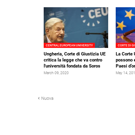
CENTRAL EUROPEAN UNIVERSITY
CORTE DI G
Ungheria, Corte di Giustizia UE
La Corte U
critica la legge che va contro
possono e
l'università fondata da Soros
Paesi d’or
March 09, 2020
May 14, 20
Nuova