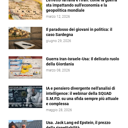
L’effetto farfalla e l'Iran: come la guerra
sta impattando sull'economia e la
geopolitica mondiale
marzo 12, 2026
Il paradosso dei giovani in politica: il
caso Sardegna
giugno 29, 2026
Guerra Iran-Israele-Usa: Il delicato ruolo
della Giordania
marzo 08, 2026
IA e pensiero divergente nell'analisi di
intelligence: il webinar della SQUAD
S.M.P.D. su una sfida sempre più attuale
e complessa
maggio 28, 2026
Usa. Jack Lang ed Epstein, il prezzo
della rispettabilità