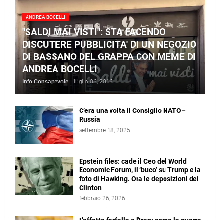
ANDREA BOCELLI
"SALDI MAI VISTI": STA FACENDO
DISCUTERE PUBBLICITA' DI UN NEGOZIO
DI BASSANO DEL GRAPPA CON MEME DI
ANDREA BOCELLI
Info Consapevole
-
luglio 06, 2016
C’era una volta il Consiglio NATO–
Russia
settembre 18, 2025
Epstein files: cade il Ceo del World
Economic Forum, il ‘buco’ su Trump e la
foto di Hawking. Ora le deposizioni dei
Clinton
febbraio 26, 2026