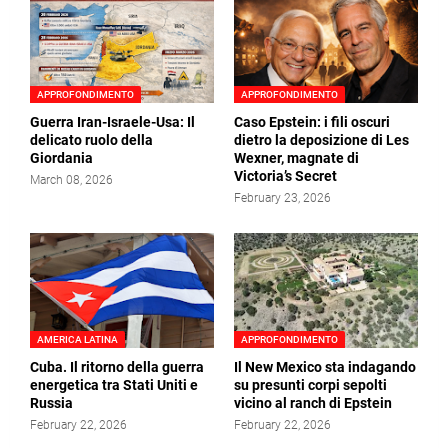
APPROFONDIMENTO
APPROFONDIMENTO
Guerra Iran-Israele-Usa: Il
Caso Epstein: i fili oscuri
delicato ruolo della
dietro la deposizione di Les
Giordania
Wexner, magnate di
Victoria’s Secret
March 08, 2026
February 23, 2026
AMERICA LATINA
APPROFONDIMENTO
Cuba. Il ritorno della guerra
Il New Mexico sta indagando
energetica tra Stati Uniti e
su presunti corpi sepolti
Russia
vicino al ranch di Epstein
February 22, 2026
February 22, 2026