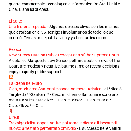
guerra commerciale, tecnologica e informativa fra Stati Uniti e
Cina. L’analisi di Aresu
El Salto
Una historia repetida
-
Algunos de esos olivos son los mismos
que estaban en el 36, testigos involuntarios de todo lo que
ocurrió. Temas principal: La vida y ya Leer artículo com...
Reason
New Survey Data on Public Perceptions of the Supreme Court
-
A detailed Marquette Law School poll finds public views of the
Court are modestly negative, but most major recent decisions
enjoy majority public support.
La Crepa nel Muro
Ciao, mi chiamo Santorini e sono una meta turistica
-
di *Nicolò
Targhetta* *Santorini* - Ciao, mi chiamo Santorini e sono una
meta turistica. *Maldive* – Ciao. *Tokyo* – Ciao. *Parigi* –
Ciao. *Ibiza* – CI...
Dire.it
Travolge ciclisti dopo una lite, poi torna indietro e li investe di
nuovo: arrestato per tentato omicidio
-
È successo nelle Valli di