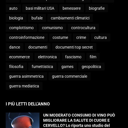
auto
basi militari USA
benessere
biografie
biologia
bufale
cambiamenti climatici
complottismo
comunismo
controcultura
controinformazione
costume
crime
cultura
dance
documenti
documenti top secret
ecommerce
elettronica
fascismo
film
filosofia
fumettistica
games
geopolitica
guerra asimmetrica
guerra commerciale
guerra mediatica
I PIÙ LETTI DELL’ANNO
UN MODERATO CONSUMO DI VINO PUÒ
MIGLIORARE LA SALUTE DI CUORE E
CERVELLO? Lo riporta uno studio del