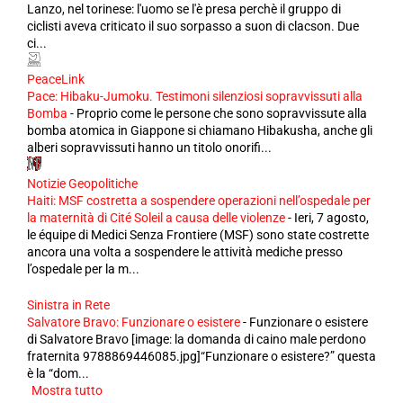
Lanzo, nel torinese: l'uomo se l'è presa perchè il gruppo di
ciclisti aveva criticato il suo sorpasso a suon di clacson. Due
ci...
PeaceLink
Pace: Hibaku-Jumoku. Testimoni silenziosi sopravvissuti alla
Bomba
-
Proprio come le persone che sono sopravvissute alla
bomba atomica in Giappone si chiamano Hibakusha, anche gli
alberi sopravvissuti hanno un titolo onorifi...
Notizie Geopolitiche
Haiti: MSF costretta a sospendere operazioni nell’ospedale per
la maternità di Cité Soleil a causa delle violenze
-
Ieri, 7 agosto,
le équipe di Medici Senza Frontiere (MSF) sono state costrette
ancora una volta a sospendere le attività mediche presso
l’ospedale per la m...
Sinistra in Rete
Salvatore Bravo: Funzionare o esistere
-
Funzionare o esistere
di Salvatore Bravo [image: la domanda di caino male perdono
fraternita 9788869446085.jpg]“Funzionare o esistere?” questa
è la “dom...
Mostra tutto