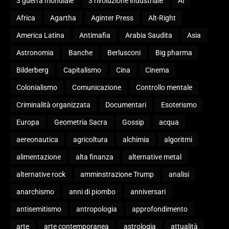
3 guerra mondiale
3 rivoluzione industriale
AI
Africa
Agartha
Aginter Press
Alt-Right
America Latina
Antimafia
Arabia Saudita
Asia
Astronomia
Banche
Berlusconi
Big pharma
Bilderberg
Capitalismo
Cina
Cinema
Colonialismo
Comunicazione
Controllo mentale
Criminalità organizzata
Documentari
Esoterismo
Europa
Geometria Sacra
Gossip
acqua
aereonautica
agricoltura
alchimia
algoritmi
alimentazione
alta finanza
alternative metal
alternative rock
amminstrazione Trump
analisi
anarchismo
anni di piombo
anniversari
antisemitismo
antropologia
approfondimento
arte
arte contemporanea
astrologia
attualità