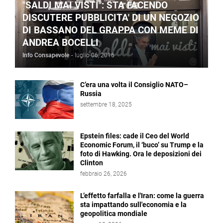
"SALDI MAI VISTI": STA FACENDO
DISCUTERE PUBBLICITA' DI UN NEGOZIO
DI BASSANO DEL GRAPPA CON MEME DI
ANDREA BOCELLI
Info Consapevole
-
luglio 06, 2016
C’era una volta il Consiglio NATO–
Russia
settembre 18, 2025
Epstein files: cade il Ceo del World
Economic Forum, il ‘buco’ su Trump e la
foto di Hawking. Ora le deposizioni dei
Clinton
febbraio 26, 2026
L’effetto farfalla e l'Iran: come la guerra
sta impattando sull'economia e la
geopolitica mondiale