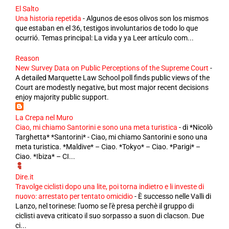
El Salto
Una historia repetida
-
Algunos de esos olivos son los mismos
que estaban en el 36, testigos involuntarios de todo lo que
ocurrió. Temas principal: La vida y ya Leer artículo com...
Reason
New Survey Data on Public Perceptions of the Supreme Court
-
A detailed Marquette Law School poll finds public views of the
Court are modestly negative, but most major recent decisions
enjoy majority public support.
La Crepa nel Muro
Ciao, mi chiamo Santorini e sono una meta turistica
-
di *Nicolò
Targhetta* *Santorini* - Ciao, mi chiamo Santorini e sono una
meta turistica. *Maldive* – Ciao. *Tokyo* – Ciao. *Parigi* –
Ciao. *Ibiza* – CI...
Dire.it
Travolge ciclisti dopo una lite, poi torna indietro e li investe di
nuovo: arrestato per tentato omicidio
-
È successo nelle Valli di
Lanzo, nel torinese: l'uomo se l'è presa perchè il gruppo di
ciclisti aveva criticato il suo sorpasso a suon di clacson. Due
ci...