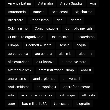
America Latina
Antimafia
Arabia Saudita
Asia
Astronomia
Banche
Berlusconi
Big pharma
Bilderberg
Capitalismo
Cina
Cinema
Colonialismo
Comunicazione
Controllo mentale
Criminalità organizzata
Documentari
Esoterismo
Europa
Geometria Sacra
Gossip
acqua
aereonautica
agricoltura
alchimia
algoritmi
alimentazione
alta finanza
alternative metal
alternative rock
amminstrazione Trump
analisi
anarchismo
anni di piombo
anniversari
antisemitismo
antropologia
approfondimento
arte
arte contemporanea
astrologia
attualità
auto
basi militari USA
benessere
biografie