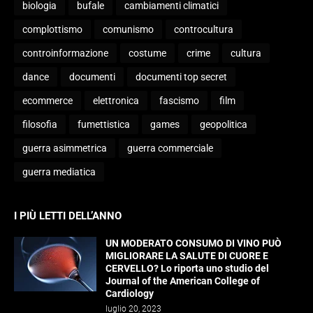
biologia
bufale
cambiamenti climatici
complottismo
comunismo
controcultura
controinformazione
costume
crime
cultura
dance
documenti
documenti top secret
ecommerce
elettronica
fascismo
film
filosofia
fumettistica
games
geopolitica
guerra asimmetrica
guerra commerciale
guerra mediatica
I PIÙ LETTI DELL’ANNO
UN MODERATO CONSUMO DI VINO PUÒ
MIGLIORARE LA SALUTE DI CUORE E
CERVELLO? Lo riporta uno studio del
Journal of the American College of
Cardiology
luglio 20, 2023