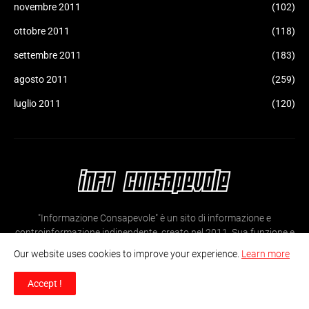
novembre 2011
(102)
ottobre 2011
(118)
settembre 2011
(183)
agosto 2011
(259)
luglio 2011
(120)
"Informazione Consapevole" è un sito di informazione e
controinformazione indipendente, creato nel 2011. Sua funzione e
obiettivo è quello di cercare di dare, pur nei suoi naturali limiti,
Our website uses cookies to improve your experience.
Learn more
un'informazione che sia il più possibile libera e indipendente su
varie tematiche di interesse nazionale e internazionale.
Accept !