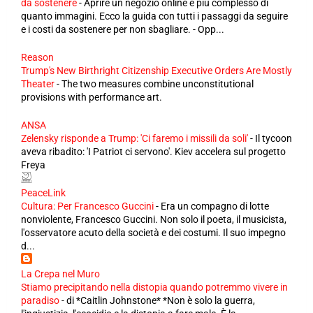
da sostenere
-
Aprire un negozio online è più complesso di
quanto immagini. Ecco la guida con tutti i passaggi da seguire
e i costi da sostenere per non sbagliare. - Opp...
Reason
Trump's New Birthright Citizenship Executive Orders Are Mostly
Theater
-
The two measures combine unconstitutional
provisions with performance art.
ANSA
Zelensky risponde a Trump: 'Ci faremo i missili da soli'
-
Il tycoon
aveva ribadito: 'I Patriot ci servono'. Kiev accelera sul progetto
Freya
PeaceLink
Cultura: Per Francesco Guccini
-
Era un compagno di lotte
nonviolente, Francesco Guccini. Non solo il poeta, il musicista,
l'osservatore acuto della società e dei costumi. Il suo impegno
d...
La Crepa nel Muro
Stiamo precipitando nella distopia quando potremmo vivere in
paradiso
-
di *Caitlin Johnstone* *Non è solo la guerra,