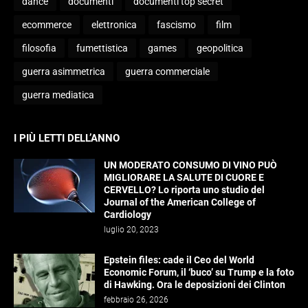
dance
documenti
documenti top secret
ecommerce
elettronica
fascismo
film
filosofia
fumettistica
games
geopolitica
guerra asimmetrica
guerra commerciale
guerra mediatica
I PIÙ LETTI DELL’ANNO
UN MODERATO CONSUMO DI VINO PUÒ
MIGLIORARE LA SALUTE DI CUORE E
CERVELLO? Lo riporta uno studio del
Journal of the American College of
Cardiology
luglio 20, 2023
Epstein files: cade il Ceo del World
Economic Forum, il ‘buco’ su Trump e la foto
di Hawking. Ora le deposizioni dei Clinton
febbraio 26, 2026