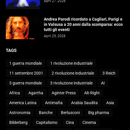
April 27, 2026
Andrea Parodi ricordato a Cagliari, Parigi e
in Valsusa a 20 anni dalla scomparsa: ecco
tutti gli eventi
April 25, 2026
TAGS
1 guerra mondiale
1 rivoluzione industriale
11 settembre 2001
2 rivoluzione industriale
3 Reich
3 guerra mondiale
3 rivoluzione industriale
AI
Africa
Agartha
Aginter Press
Alt-Right
America Latina
Antimafia
Arabia Saudita
Asia
Astronomia
Banche
Berlusconi
Big pharma
Bilderberg
Capitalismo
Cina
Cinema