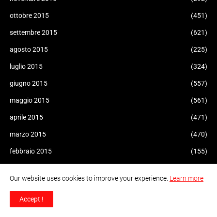
ottobre 2015
(451)
settembre 2015
(621)
agosto 2015
(225)
luglio 2015
(324)
giugno 2015
(557)
maggio 2015
(561)
aprile 2015
(471)
marzo 2015
(470)
febbraio 2015
(155)
gennaio 2015
(47)
Our website uses cookies to improve your experience.
Learn more
dicembre 2014
(51)
Accept !
novembre 2014
(94)