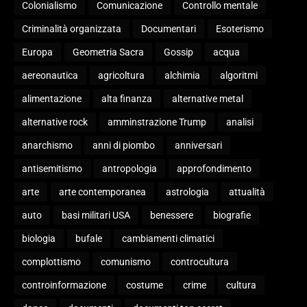
Colonialismo
Comunicazione
Controllo mentale
Criminalità organizzata
Documentari
Esoterismo
Europa
Geometria Sacra
Gossip
acqua
aereonautica
agricoltura
alchimia
algoritmi
alimentazione
alta finanza
alternative metal
alternative rock
amminstrazione Trump
analisi
anarchismo
anni di piombo
anniversari
antisemitismo
antropologia
approfondimento
arte
arte contemporanea
astrologia
attualità
auto
basi militari USA
benessere
biografie
biologia
bufale
cambiamenti climatici
complottismo
comunismo
controcultura
controinformazione
costume
crime
cultura