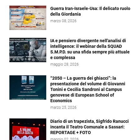
Guerra Iran-Israele-Usa: Il delicato ruolo
della Giordania
marzo 08, 2026
IA e pensiero divergente nell'analisi di
intelligence: il webinar della SQUAD
S.M.P.D. su una sfida sempre più attuale
e complessa
maggio 28, 2026
“2050 – La guerra dei ghiacci”: la
presentazione del volume di Giovanni
Tonini e Cecilia Sandroni al Campus
genovese di European School of
Economics
marzo 25, 2026
Diario di un trapezista, Sigfrido Ranucci
incanta il Teatro Comunale a Sassari:
REPORTAGE + FOTO
maggio 02, 2026