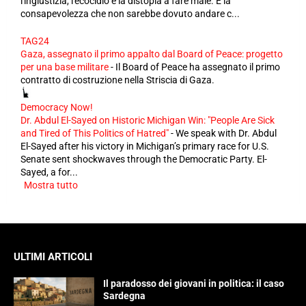
l'ingiustizia, l'ecocidio e la distopia a fare male. È la
consapevolezza che non sarebbe dovuto andare c...
TAG24
Gaza, assegnato il primo appalto dal Board of Peace: progetto
per una base militare
-
Il Board of Peace ha assegnato il primo
contratto di costruzione nella Striscia di Gaza.
Democracy Now!
Dr. Abdul El-Sayed on Historic Michigan Win: "People Are Sick
and Tired of This Politics of Hatred"
-
We speak with Dr. Abdul
El-Sayed after his victory in Michigan’s primary race for U.S.
Senate sent shockwaves through the Democratic Party. El-
Sayed, a for...
Mostra tutto
ULTIMI ARTICOLI
Il paradosso dei giovani in politica: il caso
Sardegna