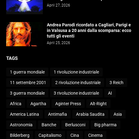
April 27, 2026
Andrea Parodi ricordato a Cagliari, Parigi e
in Valsusa a 20 anni dalla scomparsa: ecco
tutti gli eventi
April 25, 2026
TAGS
1 guerra mondiale
1 rivoluzione industriale
11 settembre 2001
2 rivoluzione industriale
3 Reich
3 guerra mondiale
3 rivoluzione industriale
AI
Africa
Agartha
Aginter Press
Alt-Right
America Latina
Antimafia
Arabia Saudita
Asia
Astronomia
Banche
Berlusconi
Big pharma
Bilderberg
Capitalismo
Cina
Cinema