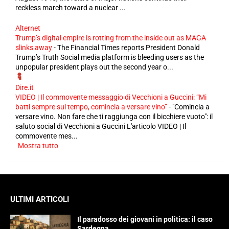
reckless march toward a nuclear ...
Alternet
Trump’s digital empire is rotting from the inside out as MAGA
slinks away
-
The Financial Times reports President Donald
Trump’s Truth Social media platform is bleeding users as the
unpopular president plays out the second year o...
Dire.it
VIDEO | Il commovente messaggio di Vecchioni a Guccini: “Mi
batti sempre sul tempo, comincia a versare vino”
-
"Comincia a
versare vino. Non fare che ti raggiunga con il bicchiere vuoto": il
saluto social di Vecchioni a Guccini L'articolo VIDEO | Il
commovente mes...
Mostra tutto
ULTIMI ARTICOLI
Il paradosso dei giovani in politica: il caso
Sardegna