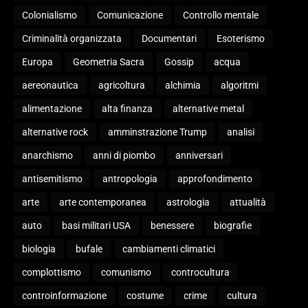
Colonialismo
Comunicazione
Controllo mentale
Criminalità organizzata
Documentari
Esoterismo
Europa
Geometria Sacra
Gossip
acqua
aereonautica
agricoltura
alchimia
algoritmi
alimentazione
alta finanza
alternative metal
alternative rock
amminstrazione Trump
analisi
anarchismo
anni di piombo
anniversari
antisemitismo
antropologia
approfondimento
arte
arte contemporanea
astrologia
attualità
auto
basi militari USA
benessere
biografie
biologia
bufale
cambiamenti climatici
complottismo
comunismo
controcultura
controinformazione
costume
crime
cultura