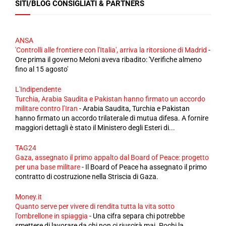
SITI/BLOG CONSIGLIATI & PARTNERS
ANSA
'Controlli alle frontiere con l'Italia', arriva la ritorsione di Madrid
-
Ore prima il governo Meloni aveva ribadito: 'Verifiche almeno
fino al 15 agosto'
L'Indipendente
Turchia, Arabia Saudita e Pakistan hanno firmato un accordo
militare contro l’Iran
-
Arabia Saudita, Turchia e Pakistan
hanno firmato un accordo trilaterale di mutua difesa. A fornire
maggiori dettagli è stato il Ministero degli Esteri di...
TAG24
Gaza, assegnato il primo appalto dal Board of Peace: progetto
per una base militare
-
Il Board of Peace ha assegnato il primo
contratto di costruzione nella Striscia di Gaza.
Money.it
Quanto serve per vivere di rendita tutta la vita sotto
l'ombrellone in spiaggia
-
Una cifra separa chi potrebbe
smettere di lavorare da chi non ci riuscirà mai. Pochi la