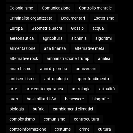
Colonialismo
Comunicazione
Controllo mentale
Criminalità organizzata
Documentari
Esoterismo
Europa
Geometria Sacra
Gossip
acqua
aereonautica
agricoltura
alchimia
algoritmi
alimentazione
alta finanza
alternative metal
alternative rock
amminstrazione Trump
analisi
anarchismo
anni di piombo
anniversari
antisemitismo
antropologia
approfondimento
arte
arte contemporanea
astrologia
attualità
auto
basi militari USA
benessere
biografie
biologia
bufale
cambiamenti climatici
complottismo
comunismo
controcultura
controinformazione
costume
crime
cultura