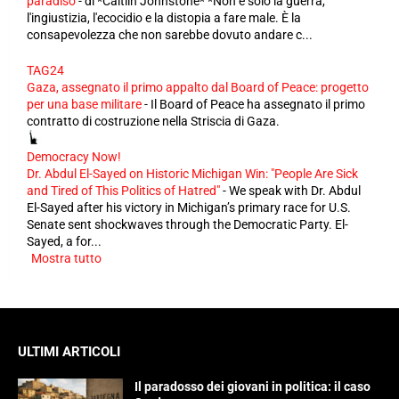
paradiso
-
di *Caitlin Johnstone* *Non è solo la guerra,
l'ingiustizia, l'ecocidio e la distopia a fare male. È la
consapevolezza che non sarebbe dovuto andare c...
TAG24
Gaza, assegnato il primo appalto dal Board of Peace: progetto
per una base militare
-
Il Board of Peace ha assegnato il primo
contratto di costruzione nella Striscia di Gaza.
Democracy Now!
Dr. Abdul El-Sayed on Historic Michigan Win: "People Are Sick
and Tired of This Politics of Hatred"
-
We speak with Dr. Abdul
El-Sayed after his victory in Michigan’s primary race for U.S.
Senate sent shockwaves through the Democratic Party. El-
Sayed, a for...
Mostra tutto
ULTIMI ARTICOLI
Il paradosso dei giovani in politica: il caso