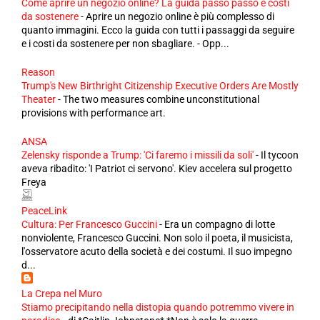
Come aprire un negozio online? La guida passo passo e costi
da sostenere
-
Aprire un negozio online è più complesso di
quanto immagini. Ecco la guida con tutti i passaggi da seguire
e i costi da sostenere per non sbagliare. - Opp...
Reason
Trump's New Birthright Citizenship Executive Orders Are Mostly
Theater
-
The two measures combine unconstitutional
provisions with performance art.
ANSA
Zelensky risponde a Trump: 'Ci faremo i missili da soli'
-
Il tycoon
aveva ribadito: 'I Patriot ci servono'. Kiev accelera sul progetto
Freya
PeaceLink
Cultura: Per Francesco Guccini
-
Era un compagno di lotte
nonviolente, Francesco Guccini. Non solo il poeta, il musicista,
l'osservatore acuto della società e dei costumi. Il suo impegno
d...
La Crepa nel Muro
Stiamo precipitando nella distopia quando potremmo vivere in