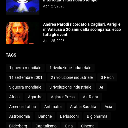
interrogativi del nostro tempo
April 27, 2026
Andrea Parodi ricordato a Cagliari, Parigi e
in Valsusa a 20 anni dalla scomparsa: ecco
tutti gli eventi
April 25, 2026
TAGS
1 guerra mondiale
1 rivoluzione industriale
11 settembre 2001
2 rivoluzione industriale
3 Reich
3 guerra mondiale
3 rivoluzione industriale
AI
Africa
Agartha
Aginter Press
Alt-Right
America Latina
Antimafia
Arabia Saudita
Asia
Astronomia
Banche
Berlusconi
Big pharma
Bilderberg
Capitalismo
Cina
Cinema