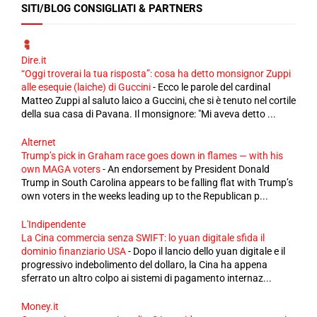
SITI/BLOG CONSIGLIATI & PARTNERS
Dire.it
“Oggi troverai la tua risposta”: cosa ha detto monsignor Zuppi
alle esequie (laiche) di Guccini
-
Ecco le parole del cardinal
Matteo Zuppi al saluto laico a Guccini, che si è tenuto nel cortile
della sua casa di Pavana. Il monsignore: "Mi aveva detto ...
Alternet
Trump’s pick in Graham race goes down in flames — with his
own MAGA voters
-
An endorsement by President Donald
Trump in South Carolina appears to be falling flat with Trump’s
own voters in the weeks leading up to the Republican p...
L'Indipendente
La Cina commercia senza SWIFT: lo yuan digitale sfida il
dominio finanziario USA
-
Dopo il lancio dello yuan digitale e il
progressivo indebolimento del dollaro, la Cina ha appena
sferrato un altro colpo ai sistemi di pagamento internaz...
Money.it