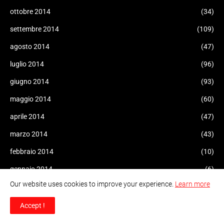
ottobre 2014
(34)
settembre 2014
(109)
agosto 2014
(47)
luglio 2014
(96)
giugno 2014
(93)
maggio 2014
(60)
aprile 2014
(47)
marzo 2014
(43)
febbraio 2014
(10)
gennaio 2014
(6)
Our website uses cookies to improve your experience.
Learn more
dicembre 2013
(11)
novembre 2013
(22)
Accept !
ottobre 2013
(14)