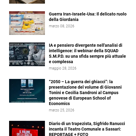
Guerra Iran-Israele-Usa: Il delicato ruolo
della Giordania
marzo 08, 2026
IA e pensiero divergente nell'analisi di
intelligence: il webinar della SQUAD
S.M.P.D. su una sfida sempre più attuale
e complessa
maggio 28, 2026
“2050 – La guerra dei ghiacci”: la
presentazione del volume di Giovanni
Tonini e Cecilia Sandroni al Campus
genovese di European School of
Economics
marzo 25, 2026
Diario di un trapezista, Sigfrido Ranucci
incanta il Teatro Comunale a Sassari:
REPORTAGE + FOTO