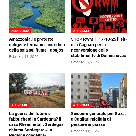
AMAZZONIA
ATTIVISMO
Amazzonia, le proteste
STOP RWM: il 17-10-25 il sit-
indigene fermano il corridoio
in a Cagliari per la
della soia sul fiume Tapajós
riconversione dello
stabilimento di Domusnovas
February 11, 2026
October 16, 2025
ATTIVISMO
ATTIVISMO
La guerra del futuro si
Sciopero generale per Gaza,
fabbricherà in Sardegna? Il
a Cagliari migliaia di
caso Rheinmetall. Sardegna
persone in piazza
chiama Sardegna: «La
October 03, 2025
Regione condanni»