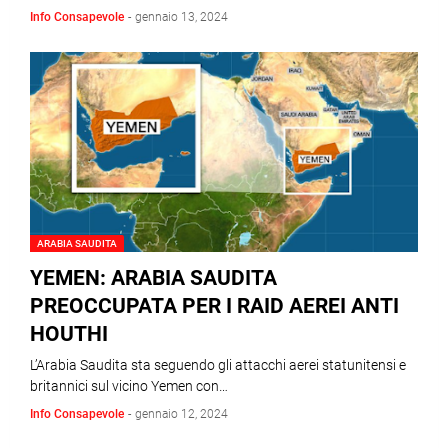
Info Consapevole
-
gennaio 13, 2024
ARABIA SAUDITA
YEMEN: ARABIA SAUDITA
PREOCCUPATA PER I RAID AEREI ANTI
HOUTHI
L’Arabia Saudita sta seguendo gli attacchi aerei statunitensi e
britannici sul vicino Yemen con…
Info Consapevole
-
gennaio 12, 2024