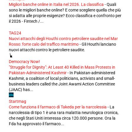
Migliori banche online in Italia nel 2026. La classifica
-
Quali
sono le migliori banche online? E come scegliere quella che più
si adatta alle proprie esigenze? Ecco classifica e confronto per
il 2026 - Fintech /...
TAG24
Nuovi attacchi degli Houthi contro petroliere saudite nel Mar
Rosso: forte calo del traffico marittimo
-
Gli Houthi lanciano
nuovi attacchi contro le petroliere saudite.
Democracy Now!
"Struggle for Dignity": At Least 40 Killed in Mass Protests in
Pakistan-Administered Kashmir
-
In Pakistan-administered
Kashmir, a coalition of local politicians, activists and small-
business leaders called the Joint Awami Action Committee
(JAAC) has...
Startmag
Come funziona il farmaco di Takeda per la narcolessia
-
La
narcolessia di tipo 1 è una rara malattia neurologica cronica,
che negli Stati Uniti interessa circa 120.000 persone. Ora la
Fda ha approvato il farmaco...