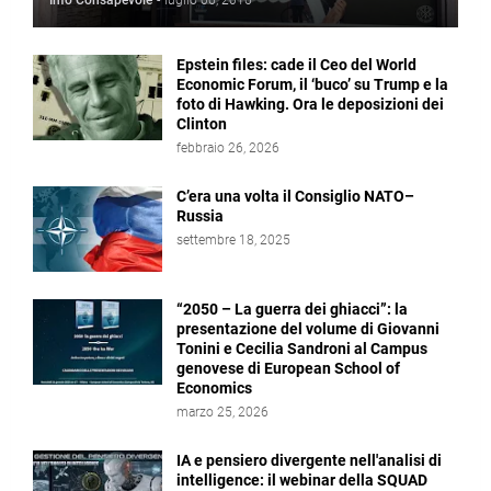
Info Consapevole
-
luglio 06, 2016
Epstein files: cade il Ceo del World
Economic Forum, il ‘buco’ su Trump e la
foto di Hawking. Ora le deposizioni dei
Clinton
febbraio 26, 2026
C’era una volta il Consiglio NATO–
Russia
settembre 18, 2025
“2050 – La guerra dei ghiacci”: la
presentazione del volume di Giovanni
Tonini e Cecilia Sandroni al Campus
genovese di European School of
Economics
marzo 25, 2026
IA e pensiero divergente nell'analisi di
intelligence: il webinar della SQUAD