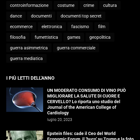
controinformazione
costume
crime
cultura
dance
documenti
documenti top secret
ecommerce
elettronica
fascismo
film
filosofia
fumettistica
games
geopolitica
guerra asimmetrica
guerra commerciale
guerra mediatica
I PIÙ LETTI DELL’ANNO
UN MODERATO CONSUMO DI VINO PUÒ
MIGLIORARE LA SALUTE DI CUORE E
CERVELLO? Lo riporta uno studio del
Journal of the American College of
Cardiology
luglio 20, 2023
Epstein files: cade il Ceo del World
Economic Forum, il ‘buco’ su Trump e la foto