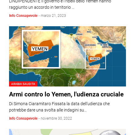
L'INDIPENDENTE Il governo e i ribelli dello Yemen hanno
raggiunto un accordo in territorio …
Info Consapevole
-
marzo 21, 2023
ARABIA SAUDITA
Armi contro lo Yemen, l'udienza cruciale
Di Simona Ciaramitaro Fissata la data dell’udienza che
potrebbe dare una svolta alle indagini su…
Info Consapevole
-
novembre 30, 2022