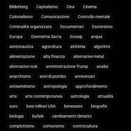
Bilderberg
Capitalismo
Cina
Cinema
Colonialismo
Comunicazione
Controllo mentale
Criminalità organizzata
Documentari
Esoterismo
Europa
Geometria Sacra
Gossip
acqua
aereonautica
agricoltura
alchimia
algoritmi
alimentazione
alta finanza
alternative metal
alternative rock
amminstrazione Trump
analisi
anarchismo
anni di piombo
anniversari
antisemitismo
antropologia
approfondimento
arte
arte contemporanea
astrologia
attualità
auto
basi militari USA
benessere
biografie
biologia
bufale
cambiamenti climatici
complottismo
comunismo
controcultura