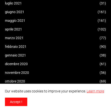
luglio 2021
(31)
giugno 2021
(161)
maggio 2021
(161)
aprile 2021
(102)
marzo 2021
(77)
febbraio 2021
(90)
gennaio 2021
(38)
dicembre 2020
(61)
novembre 2020
(56)
ottobre 2020
(69)
settembre 2020
(100)
Our website uses cookies to improve your experience.
Learn more
agosto 2020
(112)
Accept !
luglio 2020
(73)