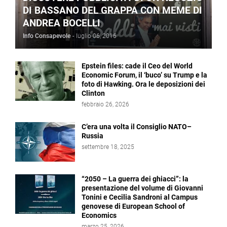
DI BASSANO DEL GRAPPA CON MEME DI
ANDREA BOCELLI
Info Consapevole
-
luglio 06, 2016
Epstein files: cade il Ceo del World
Economic Forum, il ‘buco’ su Trump e la
foto di Hawking. Ora le deposizioni dei
Clinton
febbraio 26, 2026
C’era una volta il Consiglio NATO–
Russia
settembre 18, 2025
“2050 – La guerra dei ghiacci”: la
presentazione del volume di Giovanni
Tonini e Cecilia Sandroni al Campus
genovese di European School of
Economics
marzo 25, 2026