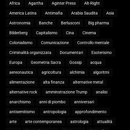
Africa
Agartha
Aginter Press
Alt-Right
America Latina
Antimafia
Arabia Saudita
Asia
Astronomia
Banche
Berlusconi
Big pharma
Bilderberg
Capitalismo
Cina
Cinema
Colonialismo
Comunicazione
Controllo mentale
Criminalità organizzata
Documentari
Esoterismo
Europa
Geometria Sacra
Gossip
acqua
aereonautica
agricoltura
alchimia
algoritmi
alimentazione
alta finanza
alternative metal
alternative rock
amminstrazione Trump
analisi
anarchismo
anni di piombo
anniversari
antisemitismo
antropologia
approfondimento
arte
arte contemporanea
astrologia
attualità