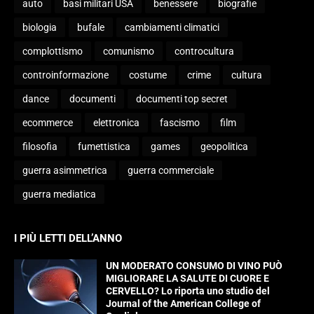
auto
basi militari USA
benessere
biografie
biologia
bufale
cambiamenti climatici
complottismo
comunismo
controcultura
controinformazione
costume
crime
cultura
dance
documenti
documenti top secret
ecommerce
elettronica
fascismo
film
filosofia
fumettistica
games
geopolitica
guerra asimmetrica
guerra commerciale
guerra mediatica
I PIÙ LETTI DELL’ANNO
UN MODERATO CONSUMO DI VINO PUÒ
MIGLIORARE LA SALUTE DI CUORE E
CERVELLO? Lo riporta uno studio del
Journal of the American College of