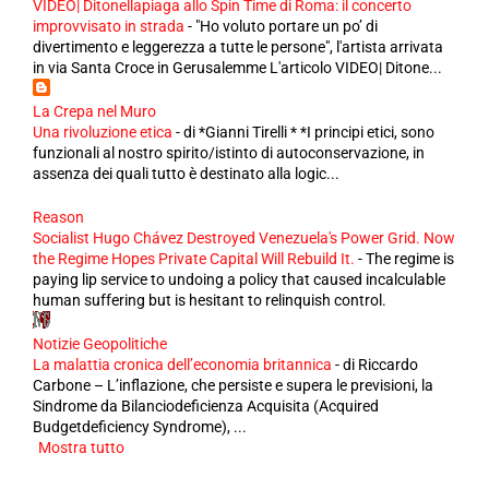
VIDEO| Ditonellapiaga allo Spin Time di Roma: il concerto
improvvisato in strada
-
"Ho voluto portare un po’ di
divertimento e leggerezza a tutte le persone", l'artista arrivata
in via Santa Croce in Gerusalemme L'articolo VIDEO| Ditone...
La Crepa nel Muro
Una rivoluzione etica
-
di *Gianni Tirelli * *I principi etici, sono
funzionali al nostro spirito/istinto di autoconservazione, in
assenza dei quali tutto è destinato alla logic...
Reason
Socialist Hugo Chávez Destroyed Venezuela's Power Grid. Now
the Regime Hopes Private Capital Will Rebuild It.
-
The regime is
paying lip service to undoing a policy that caused incalculable
human suffering but is hesitant to relinquish control.
Notizie Geopolitiche
La malattia cronica dell’economia britannica
-
di Riccardo
Carbone – L’inflazione, che persiste e supera le previsioni, la
Sindrome da Bilanciodeficienza Acquisita (Acquired
Budgetdeficiency Syndrome), ...
Mostra tutto