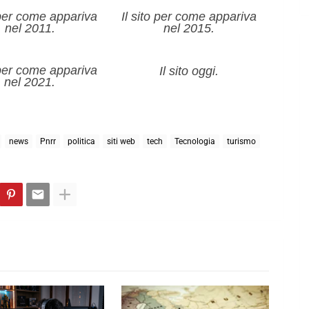
o per come appariva
Il sito per come appariva
nel 2011.
nel 2015.
o per come appariva
Il sito oggi.
nel 2021.
news
Pnrr
politica
siti web
tech
Tecnologia
turismo