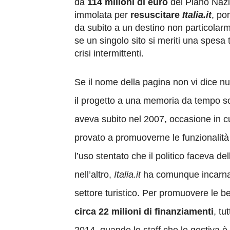
da
114 milioni di euro
del Piano Nazi
immolata per
resuscitare
Italia.it
, po
da subito a un destino non particolarm
se un singolo sito si meriti una spesa 
crisi intermittenti.
Se il nome della pagina non vi dice nu
il progetto a una memoria da tempo sop
aveva subito nel 2007, occasione in c
provato a promuoverne le funzionalit
l’uso stentato che il politico faceva de
nell’altro,
Italia.it
ha comunque incarnato
settore turistico. Per promuovere le be
circa 22 milioni di finanziamenti
, tu