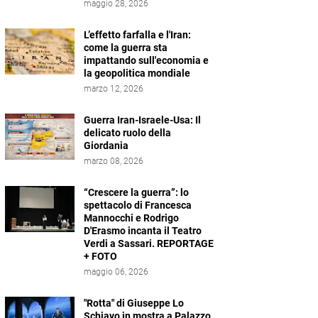
maggio 28, 2026
L’effetto farfalla e l'Iran:
come la guerra sta
impattando sull'economia e
la geopolitica mondiale
marzo 12, 2026
Guerra Iran-Israele-Usa: Il
delicato ruolo della
Giordania
marzo 08, 2026
“Crescere la guerra”: lo
spettacolo di Francesca
Mannocchi e Rodrigo
D'Erasmo incanta il Teatro
Verdi a Sassari. REPORTAGE
+ FOTO
maggio 06, 2026
"Rotta" di Giuseppe Lo
Schiavo in mostra a Palazzo