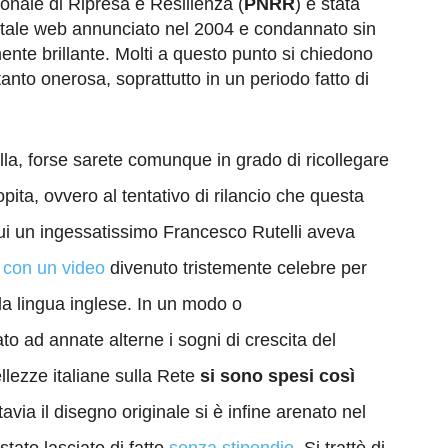
onale di Ripresa e Resilienza (
PNRR
) è stata
rtale web annunciato nel 2004 e condannato sin
ente brillante. Molti a questo punto si chiedono
tanto onerosa, soprattutto in un periodo fatto di
lla, forse sarete comunque in grado di ricollegare
ita, ovvero al tentativo di rilancio che questa
ui un ingessatissimo Francesco Rutelli aveva
à
con un video
divenuto tristemente celebre per
lla lingua inglese. In un modo o
 ad annate alterne i sogni di crescita del
llezze italiane sulla Rete
si sono spesi così
ttavia il disegno originale si è infine arenato nel