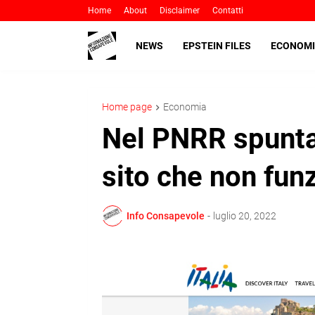
Home
About
Disclaimer
Contatti
NEWS
EPSTEIN FILES
ECONOMI
Home page
Economia
Nel PNRR spunta
sito che non fun
Info Consapevole
-
luglio 20, 2022