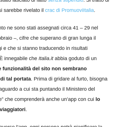
stato lasciato di fatto
senza stipendio
. Si trattò di
i sarebbe rivelato il
crac di PromuoviItalia
.
nto ne sono stati assegnati circa 41 – 29 nel
braio –, cifre che superano di gran lunga il
i e che si stanno traducendo in risultati
È innegabile che
Italia.it
abbia goduto di un
e funzionalità del sito non sembrano
di tal portata
. Prima di gridare al furto, bisogna
raguardo a cui sta puntando il Ministero del
tale” che comprenderà anche un’app con cui
lo
 viaggiatori
.