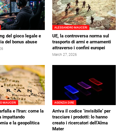
ALESSANDRO MAUCERI
ing del gioco legale e
UE, la controversa norma sul
ia del bonus abuse
trasporto di armi e armamenti
attraverso i confini europei
026
March 27, 2026
O MAUCERI
AGENZIA DIRE
farfalla e l'Iran: come la
Arriva il codice ‘invisibile’ per
a impattando
tracciare i prodotti: lo hanno
omia e la geopolitica
creato i ricercatori dell’Alma
Mater