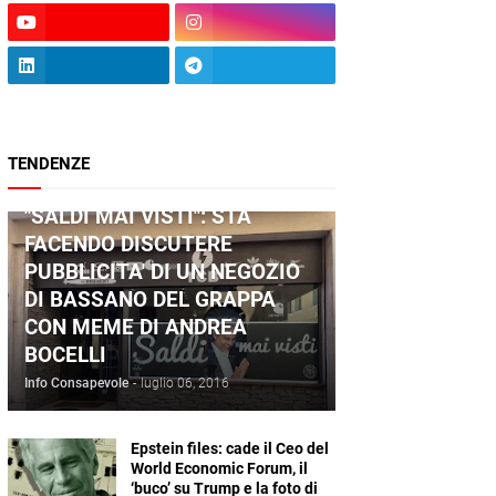
TENDENZE
ANDREA BOCELLI
"SALDI MAI VISTI": STA
FACENDO DISCUTERE
PUBBLICITA' DI UN NEGOZIO
DI BASSANO DEL GRAPPA
CON MEME DI ANDREA
BOCELLI
Info Consapevole
-
luglio 06, 2016
Epstein files: cade il Ceo del
World Economic Forum, il
‘buco’ su Trump e la foto di