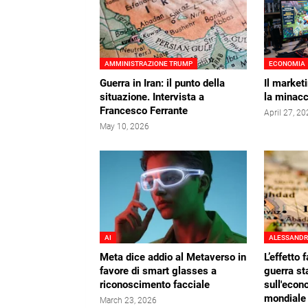
AMMINISTRAZIONE TRUMP
ECONOMIA
Guerra in Iran: il punto della
Il market
situazione. Intervista a
la minacc
Francesco Ferrante
April 27, 2
May 10, 2026
AI
ALESSANDR
Meta dice addio al Metaverso in
L’effetto 
favore di smart glasses a
guerra st
riconoscimento facciale
sull'econ
mondiale
March 23, 2026