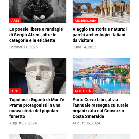
ARTE
ARCHEOLOGIA
Le poesie libere e randagie
Viaggio tra storia e natura: i
di Sergio Atzeni, oltre le
parchi archeologici italiani
categorie e le etichette
da visitare
October 11, 2025
June 14, 2025
ARTE
ATTUALITÀ
Topolino, i Giganti di Mont’e
Porto Cervo Libri, al via
Prama protagonisti in una
l'annuale rassegna culturale
nuova storia del popolare
organizzata dal Consorzio
fumetto
Costa Smeralda
August 07, 2024
August 06, 2024