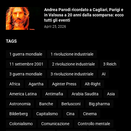
Andrea Parodi ricordato a Cagliari, Parigi e
in Valsusa a 20 anni dalla scomparsa: ecco
tutti gli eventi
April 25, 2026
TAGS
1 guerra mondiale
1 rivoluzione industriale
11 settembre 2001
2 rivoluzione industriale
3 Reich
3 guerra mondiale
3 rivoluzione industriale
AI
Africa
Agartha
Aginter Press
Alt-Right
America Latina
Antimafia
Arabia Saudita
Asia
Astronomia
Banche
Berlusconi
Big pharma
Bilderberg
Capitalismo
Cina
Cinema
Colonialismo
Comunicazione
Controllo mentale