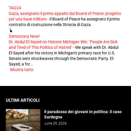
TAG24
Gaza, assegnato il primo appalto dal Board of Peace: progetto
per una base militare
-
Il Board of Peace ha assegnato il primo
contratto di costruzione nella Striscia di Gaza.
Democracy Now!
Dr. Abdul El-Sayed on Historic Michigan Win: "People Are Sick
and Tired of This Politics of Hatred"
-
We speak with Dr. Abdul
El-Sayed after his victory in Michigan’s primary race for U.S.
Senate sent shockwaves through the Democratic Party. El-
Sayed, a for...
Mostra tutto
ULTIMI ARTICOLI
Il paradosso dei giovani in politica: il caso
Sardegna
June 29, 2026