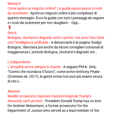
Money.it
Come aprire un negozio online? La guida passo passo e costi
da sostenere
-
Aprire un negozio online è più complesso di
quanto immagini. Ecco la guida con tutti i passaggi da seguire
e i costi da sostenere per non sbagliare. - Opp...
Dire.it
Bologna, clochard e degrado sotto i portici: ma sono foto fatte
con l’intelligenza artificiale
-
A denunciarlo è la pagina 'Scelgo
Bologna', rilanciata poi anche da alcuni consiglieri comunali di
maggioranza L'articolo Bologna, clochard e degrado sot...
L'Indipendente
L’attualità arriva sempre in ritardo
-
A seguire Phil K. Dick,
“l’uomo che ricordava il futuro”, come scrive Anthony Peake
(Gremese ed. 2017), la gente ormai non può più essere sicura
di che c...
Alternet
Mueller prosecutor exposes massive loophole Trump’s
immunity can’t protect
-
President Donald Trump has no love
for Andrew Weissmann, a former prosecutor for the
Department of Justice who served as a lead member of the