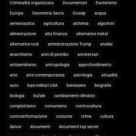
Criminalità organizzata
Documentari
Esoterismo
Europa
Geometria Sacra
Gossip
acqua
aereonautica
agricoltura
alchimia
algoritmi
alimentazione
alta finanza
alternative metal
alternative rock
amminstrazione Trump
analisi
anarchismo
anni di piombo
anniversari
antisemitismo
antropologia
approfondimento
arte
arte contemporanea
astrologia
attualità
auto
basi militari USA
benessere
biografie
biologia
bufale
cambiamenti climatici
complottismo
comunismo
controcultura
controinformazione
costume
crime
cultura
dance
documenti
documenti top secret