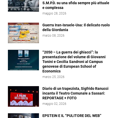
S.M.P.D. su una sfida sempre più attuale
e complessa
maggio 28, 2026
Guerra Iran-Israele-Usa: Il delicato ruolo
della Giordania
marzo 08, 2026
“2050 – La guerra dei ghiacci”: la
presentazione del volume di Giovanni
Tonini e Cecilia Sandroni al Campus
genovese di European School of
Economics
marzo 25, 2026
Diario di un trapezista, Sigfrido Ranucci
incanta il Teatro Comunale a Sassari:
REPORTAGE + FOTO
maggio 02, 2026
EPSTEIN E IL “PULITORE DEL WEB”