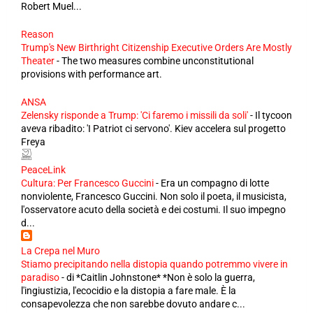
Robert Muel...
Reason
Trump's New Birthright Citizenship Executive Orders Are Mostly
Theater
-
The two measures combine unconstitutional
provisions with performance art.
ANSA
Zelensky risponde a Trump: 'Ci faremo i missili da soli'
-
Il tycoon
aveva ribadito: 'I Patriot ci servono'. Kiev accelera sul progetto
Freya
PeaceLink
Cultura: Per Francesco Guccini
-
Era un compagno di lotte
nonviolente, Francesco Guccini. Non solo il poeta, il musicista,
l'osservatore acuto della società e dei costumi. Il suo impegno
d...
La Crepa nel Muro
Stiamo precipitando nella distopia quando potremmo vivere in
paradiso
-
di *Caitlin Johnstone* *Non è solo la guerra,
l'ingiustizia, l'ecocidio e la distopia a fare male. È la
consapevolezza che non sarebbe dovuto andare c...