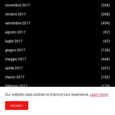
novembre 2017
(266)
ottobre 2017
(268)
settembre 2017
(459)
agosto 2017
(87)
luglio 2017
(47)
giugno 2017
(126)
maggio 2017
(446)
aprile 2017
(221)
marzo 2017
(182)
febbraio 2017
(175)
Our website uses cookies to improve your experience.
Learn more
gennaio 2017
(308)
dicembre 2016
(207)
Accept !
novembre 2016
(227)