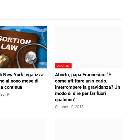
ABORTO
di New York legalizza
Aborto, papa Francesco: “È
fino al nono mese di
come affittare un sicario.
za continua
Interrompere la gravidanza? Un
modo di dire per far fuori
, 2019
qualcuno”
October 10, 2018