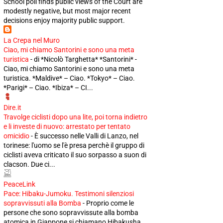
School poll finds public views of the Court are
modestly negative, but most major recent
decisions enjoy majority public support.
La Crepa nel Muro
Ciao, mi chiamo Santorini e sono una meta
turistica
-
di *Nicolò Targhetta* *Santorini* -
Ciao, mi chiamo Santorini e sono una meta
turistica. *Maldive* – Ciao. *Tokyo* – Ciao.
*Parigi* – Ciao. *Ibiza* – CI...
Dire.it
Travolge ciclisti dopo una lite, poi torna indietro
e li investe di nuovo: arrestato per tentato
omicidio
-
È successo nelle Valli di Lanzo, nel
torinese: l'uomo se l'è presa perchè il gruppo di
ciclisti aveva criticato il suo sorpasso a suon di
clacson. Due ci...
PeaceLink
Pace: Hibaku-Jumoku. Testimoni silenziosi
sopravvissuti alla Bomba
-
Proprio come le
persone che sono sopravvissute alla bomba
atomica in Giappone si chiamano Hibakusha,