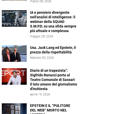
marzo 08, 2026
IA e pensiero divergente
nell'analisi di intelligence: il
webinar della SQUAD
S.M.P.D. su una sfida sempre
più attuale e complessa
maggio 28, 2026
Usa. Jack Lang ed Epstein, il
prezzo della rispettabilità
febbraio 09, 2026
Diario di un trapezista":
Sigfrido Ranucci porta al
Teatro Comunale di Sassari
il lato umano del giornalismo
d'inchiesta
aprile 19, 2026
EPSTEIN E IL “PULITORE
DEL WEB” MORTO NEL