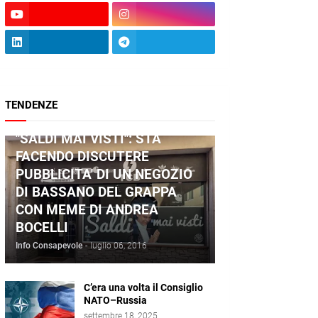
TENDENZE
ANDREA BOCELLI
"SALDI MAI VISTI": STA
FACENDO DISCUTERE
PUBBLICITA' DI UN NEGOZIO
DI BASSANO DEL GRAPPA
CON MEME DI ANDREA
BOCELLI
Info Consapevole
-
luglio 06, 2016
C’era una volta il Consiglio
NATO–Russia
settembre 18, 2025