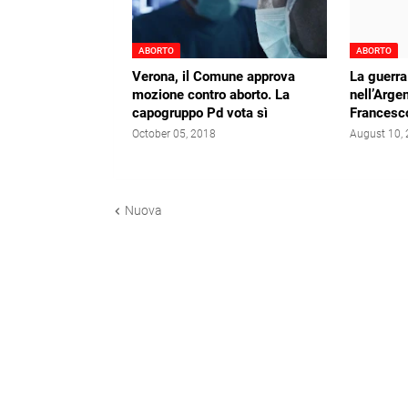
ABORTO
ABORTO
Verona, il Comune approva
La guerra
mozione contro aborto. La
nell’Argen
capogruppo Pd vota sì
Francesc
October 05, 2018
August 10,
Nuova