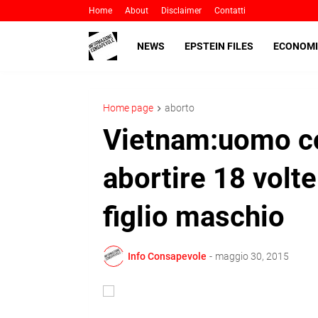
Home
About
Disclaimer
Contatti
NEWS
EPSTEIN FILES
ECONOMI
Home page
aborto
Vietnam:uomo co
abortire 18 volt
figlio maschio
Info Consapevole
-
maggio 30, 2015