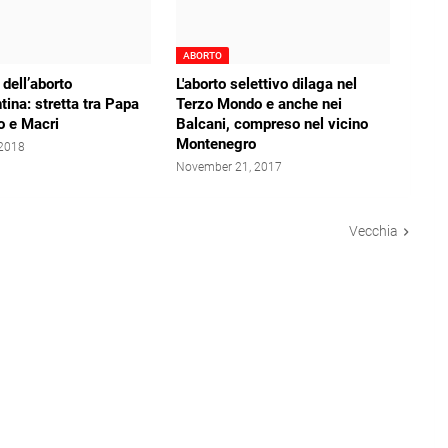
ABORTO
 dell’aborto
L'aborto selettivo dilaga nel
tina: stretta tra Papa
Terzo Mondo e anche nei
o e Macri
Balcani, compreso nel vicino
Montenegro
 2018
November 21, 2017
Vecchia