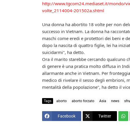
http://www.tgcom24.mediaset.it/mondo/viet
volte_2114004-201502a.shtml
Una donna ha abortito 18 volte per non delu
successo in Vietnam. La donna ha raccontato 
maschi come eredi e protettori dei beni e de
dopo la nascita di quattro figlie, lei ha inizi
suicidarmi", ha detto.
Ora il marito starebbe cercando qualcuno che 
di genere è una pratica molto diffusa in India
allarmante anche in Vietnam. Per fronteggiar
medico di rivelare il sesso degli embrioni, 
mentalità della popolazione", ha detto il vic
Tags
aborto
aborto forzato
Asia
news
sfr
Facebook
Twitter