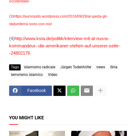
occidentale/
(3)
https://aurorasito.wordpress.com/2016/09/29/al-qaida-gli-
statunitensi-sono-con-noi/
(4)
http://www.ksta.de/politik/interview-mit-al-nusra-
kommandeur--die-amerikaner-stehen-auf-unserer-seite-
-24802176
Tags
islamismo radicale
Jürgen Todenhöfer
news
Siria
terrorismo islamico
Video
Facebook
YOU MIGHT LIKE