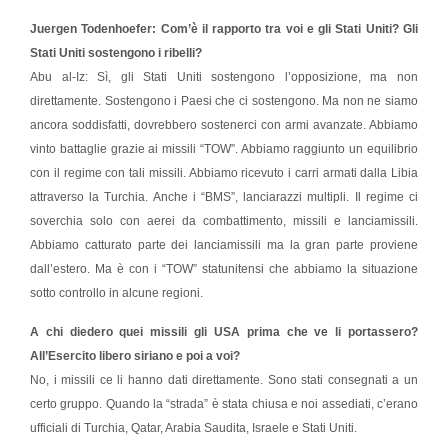
Juergen Todenhoefer: Com’è il rapporto tra voi e gli Stati Uniti? Gli
Stati Uniti sostengono i ribelli?
Abu al-Iz: Sì, gli Stati Uniti sostengono l’opposizione, ma non
direttamente. Sostengono i Paesi che ci sostengono. Ma non ne siamo
ancora soddisfatti, dovrebbero sostenerci con armi avanzate. Abbiamo
vinto battaglie grazie ai missili “TOW”. Abbiamo raggiunto un equilibrio
con il regime con tali missili. Abbiamo ricevuto i carri armati dalla Libia
attraverso la Turchia. Anche i “BMS”, lanciarazzi multipli. Il regime ci
soverchia solo con aerei da combattimento, missili e lanciamissili.
Abbiamo catturato parte dei lanciamissili ma la gran parte proviene
dall’estero. Ma è con i “TOW” statunitensi che abbiamo la situazione
sotto controllo in alcune regioni.
A chi diedero quei missili gli USA prima che ve li portassero?
All’Esercito libero siriano e poi a voi?
No, i missili ce li hanno dati direttamente. Sono stati consegnati a un
certo gruppo. Quando la “strada” è stata chiusa e noi assediati, c’erano
ufficiali di Turchia, Qatar, Arabia Saudita, Israele e Stati Uniti.