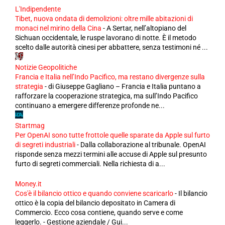
L'Indipendente
Tibet, nuova ondata di demolizioni: oltre mille abitazioni di
monaci nel mirino della Cina
-
A Sertar, nell’altopiano del
Sichuan occidentale, le ruspe lavorano di notte. È il metodo
scelto dalle autorità cinesi per abbattere, senza testimoni né ...
Notizie Geopolitiche
Francia e Italia nell’Indo Pacifico, ma restano divergenze sulla
strategia
-
di Giuseppe Gagliano – Francia e Italia puntano a
rafforzare la cooperazione strategica, ma sull’Indo Pacifico
continuano a emergere differenze profonde ne...
Startmag
Per OpenAI sono tutte frottole quelle sparate da Apple sul furto
di segreti industriali
-
Dalla collaborazione al tribunale. OpenAI
risponde senza mezzi termini alle accuse di Apple sul presunto
furto di segreti commerciali. Nella richiesta di a...
Money.it
Cos'è il bilancio ottico e quando conviene scaricarlo
-
Il bilancio
ottico è la copia del bilancio depositato in Camera di
Commercio. Ecco cosa contiene, quando serve e come
leggerlo. - Gestione aziendale / Gui...