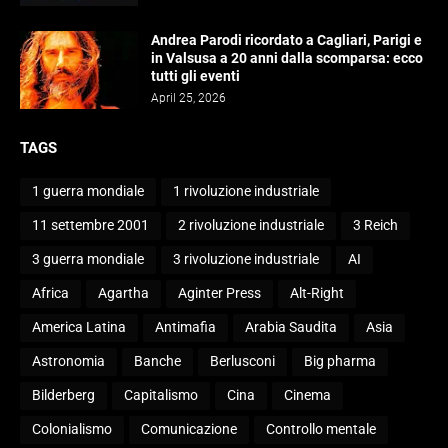
Andrea Parodi ricordato a Cagliari, Parigi e
in Valsusa a 20 anni dalla scomparsa: ecco
tutti gli eventi
April 25, 2026
TAGS
1 guerra mondiale
1 rivoluzione industriale
11 settembre 2001
2 rivoluzione industriale
3 Reich
3 guerra mondiale
3 rivoluzione industriale
AI
Africa
Agartha
Aginter Press
Alt-Right
America Latina
Antimafia
Arabia Saudita
Asia
Astronomia
Banche
Berlusconi
Big pharma
Bilderberg
Capitalismo
Cina
Cinema
Colonialismo
Comunicazione
Controllo mentale