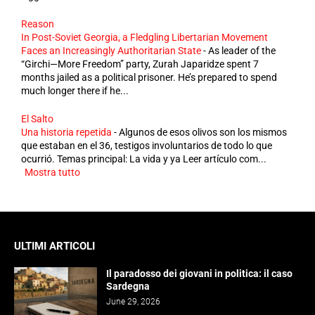
Reason
In Post-Soviet Georgia, a Fledgling Libertarian Movement
Faces an Increasingly Authoritarian State
-
As leader of the
“Girchi—More Freedom” party, Zurah Japaridze spent 7
months jailed as a political prisoner. He’s prepared to spend
much longer there if he...
El Salto
Una historia repetida
-
Algunos de esos olivos son los mismos
que estaban en el 36, testigos involuntarios de todo lo que
ocurrió. Temas principal: La vida y ya Leer artículo com...
Mostra tutto
ULTIMI ARTICOLI
Il paradosso dei giovani in politica: il caso
Sardegna
June 29, 2026