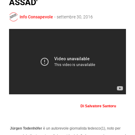
ASSAD'
Info Consapevole
-
settembre 30, 2016
Di Salvatore Santoru
Jürgen Todenhöfer
è un autorevole giornalista tedesco(1), noto per