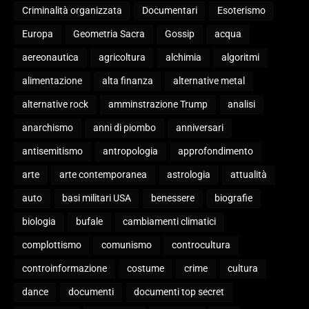
Criminalità organizzata
Documentari
Esoterismo
Europa
Geometria Sacra
Gossip
acqua
aereonautica
agricoltura
alchimia
algoritmi
alimentazione
alta finanza
alternative metal
alternative rock
amminstrazione Trump
analisi
anarchismo
anni di piombo
anniversari
antisemitismo
antropologia
approfondimento
arte
arte contemporanea
astrologia
attualità
auto
basi militari USA
benessere
biografie
biologia
bufale
cambiamenti climatici
complottismo
comunismo
controcultura
controinformazione
costume
crime
cultura
dance
documenti
documenti top secret