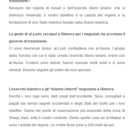
transizione?
Nessuno del regime di Assad o dell’esercito libero siriano, che si
definisce moderato. Il nostro obiettivo è la caduta del regime e la
fondazione di uno Stato islamico basato sulla sharia islamica.
La gente di al-Lush, recatasi a Ginevra per i negoziati, ha accettato il
governo di transizione.
Ci sono mercenari siriani. al-Lush combatteva con
al-Nusra
. I gruppi
dalla Turchia con cui è stato creato l’esercito libero siriano, erano con
al-Nusra. Costoro sono deboli, hanno ricevuto molti soldi e si sono
venduti. Devono seguire gli ordini dei loro sponsor.
L’esercito islamico e gli “islamici interni” negoziano a Ginevra
Perché i loro capi sono stati creati dall’occidente. Sono consigliati e
pagati dai servizi segreti occidentali e degli Stati del Golfo per i loro
obiettivi. Siamo nel punto di osservazione più avanzato della zona di
Shayq Said, sotto il nostro controllo. Dietro quelle case ad al-Majbal vi
sono i soldati del regime. Le nostre forze sono a 200 metri da qui.