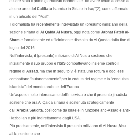
essere stato il primo giornalista occidentale "ad avere avuto accesso ad
alcune aree del
Califfato
Islamico in Siria e in Iraq”(2), come affermato
in un articolo del "Post".
Il giornalista ha recentemente intervistato un (presunto)miliziano della
sezione siriana di
Al Qaida
,
Al Nusra
, oggi nota come
Jabhat Fateh al-
Sham
e formalmente ed ufficialmente disciolta da Al Qaeda dalla fine di
luglio del 2016.
Nell'intervista, il (presunto) miliziano di Al Nusra sostiene che
inizialmente il suo gruppo e l'
ISIS
combattevano insieme contro il
regime di
Assad
, ma che in seguito vi è stata una rottura e oggi essi
combattono "autonomamente" per la caduta del regime e la "conquista
islamista" del mondo arabo e dell'Europa.
Un'aspetto molto interessante dell'intervista è che il presunto jihadista
sostiene che ora Al Qaida siriana è sostenuta strategicamente
dall
'Arabia Saudita
, così come da Israele in funzione anti-Assad e anti-
Hezbollah e più indirettamente dagli USA.
Più precisamente, nell'intervista il presunto miliziano di Al Nusra,
Abu
al-Iz
, sostiene che