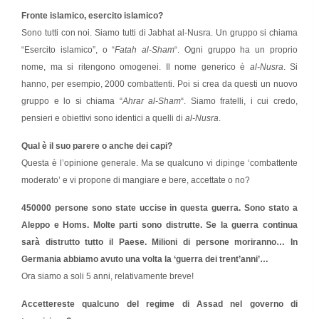
Fronte islamico, esercito islamico?
Sono tutti con noi. Siamo tutti di Jabhat al-Nusra. Un gruppo si chiama
“Esercito islamico”, o “
Fatah al-Sham
“. Ogni gruppo ha un proprio
nome, ma si ritengono omogenei. Il nome generico è
al-Nusra
. Si
hanno, per esempio, 2000 combattenti. Poi si crea da questi un nuovo
gruppo e lo si chiama “
Ahrar al-Sham
“. Siamo fratelli, i cui credo,
pensieri e obiettivi sono identici a quelli di
al-Nusra
.
Qual è il suo parere o anche dei capi?
Questa è l’opinione generale. Ma se qualcuno vi dipinge ‘combattente
moderato’ e vi propone di mangiare e bere, accettate o no?
450000 persone sono state uccise in questa guerra. Sono stato a
Aleppo e Homs. Molte parti sono distrutte. Se la guerra continua
sarà distrutto tutto il Paese. Milioni di persone moriranno… In
Germania abbiamo avuto una volta la ‘guerra dei trent’anni’…
Ora siamo a soli 5 anni, relativamente breve!
Accettereste qualcuno del regime di Assad nel governo di