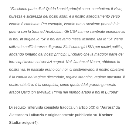
“
Facciamo parte di al-Qaida I nostri principi sono: combattere il vizio,
purezza e sicurezza dei nostri affari, e il nostro atteggiamento verso
Israele è cambiato. Per esempio, Israele ora ci sostiene perché è in
guerra con la Siria ed Hezbollah. Gli USA hanno cambiato opinione su
di noi. In origine lo “SI” e noi eravamo messi insieme. Ma lo “SI” viene
utilizzato nell’interesse di grandi Stati come gli USA per motivi politici,
andando lontano dai nostri principi. E’ chiaro che la maggior parte dei
loro capi lavora coi servizi segreti. Noi, Jabhat al-Nusra, abbiamo la
nostra via. In passato erano con noi, ci sostenevano. Il nostro obiettivo
è la caduta del regime dittatoriale, regime tirannico, regime apostata. Il
nostro obiettivo è la conquista, come quelle (del grande generale
arabo) Qalid ibn al-Walid. Prima nel mondo arabo e poi in Europa
“.
Di seguito l'intervista completa tradotta un articolo(3) di "
Aurora
" da
Alessandro Lattanzio e originariamente pubblicata su
Koelner
Stadtanzeiger
(4).