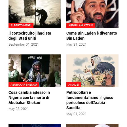
ALBERTO NEGRI
ABDULLAH AZZAM
Il cortocircuito jihadista
Come Bin Laden è diventato
degli Stati uniti
Bin Laden
September 01, 2021
May 31, 2021
ABUBAKAR SHEKAU
ANALISI
Cosa cambia adesso in
Petrodollari e
Nigeria con la morte di
fondamentalismo: il gioco
Abubakar Shekau
pericoloso dell'Arabia
Saudita
May 23, 2021
May 01, 2021