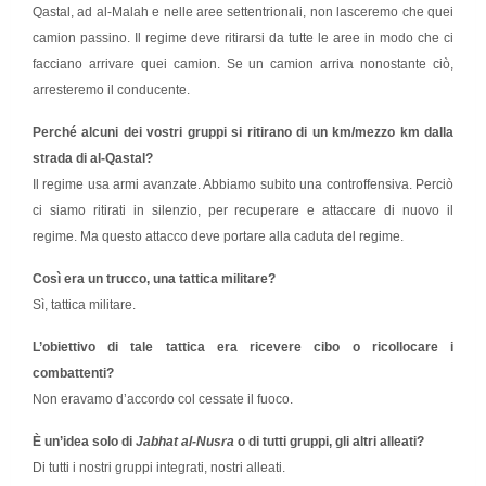
Qastal, ad al-Malah e nelle aree settentrionali, non lasceremo che quei
camion passino. Il regime deve ritirarsi da tutte le aree in modo che ci
facciano arrivare quei camion. Se un camion arriva nonostante ciò,
arresteremo il conducente.
Perché alcuni dei vostri gruppi si ritirano di un km/mezzo km dalla
strada di al-Qastal?
Il regime usa armi avanzate. Abbiamo subito una controffensiva. Perciò
ci siamo ritirati in silenzio, per recuperare e attaccare di nuovo il
regime. Ma questo attacco deve portare alla caduta del regime.
Così era un trucco, una tattica militare?
Sì, tattica militare.
L’obiettivo di tale tattica era ricevere cibo o ricollocare i
combattenti?
Non eravamo d’accordo col cessate il fuoco.
È un’idea solo di
Jabhat al-Nusra
o di tutti gruppi, gli altri alleati?
Di tutti i nostri gruppi integrati, nostri alleati.