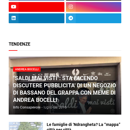
TENDENZE
ANDREA BOCELLI
"SALDI MAI VISTI": STA FACENDO
DISCUTERE PUBBLICITA' DI UN NEGOZIO
DI BASSANO DEL GRAPPA CON MEME DI
ANDREA BOCELLI
Info Consapevole
-
luglio 06, 2016
Le famiglie di ‘Ndrangheta? La “mappa”
città per città