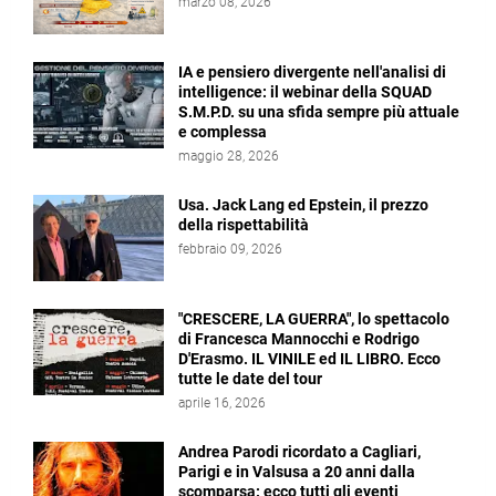
marzo 08, 2026
IA e pensiero divergente nell'analisi di
intelligence: il webinar della SQUAD
S.M.P.D. su una sfida sempre più attuale
e complessa
maggio 28, 2026
Usa. Jack Lang ed Epstein, il prezzo
della rispettabilità
febbraio 09, 2026
"CRESCERE, LA GUERRA", lo spettacolo
di Francesca Mannocchi e Rodrigo
D'Erasmo. IL VINILE ed IL LIBRO. Ecco
tutte le date del tour
aprile 16, 2026
Andrea Parodi ricordato a Cagliari,
Parigi e in Valsusa a 20 anni dalla
scomparsa: ecco tutti gli eventi