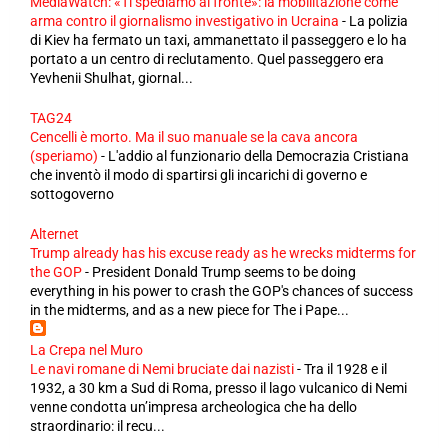
MediaWatch: «Ti spediamo al fronte»: la mobilitazione come
arma contro il giornalismo investigativo in Ucraina
-
La polizia
di Kiev ha fermato un taxi, ammanettato il passeggero e lo ha
portato a un centro di reclutamento. Quel passeggero era
Yevhenii Shulhat, giornal...
TAG24
Cencelli è morto. Ma il suo manuale se la cava ancora
(speriamo)
-
L'addio al funzionario della Democrazia Cristiana
che inventò il modo di spartirsi gli incarichi di governo e
sottogoverno
Alternet
Trump already has his excuse ready as he wrecks midterms for
the GOP
-
President Donald Trump seems to be doing
everything in his power to crash the GOP's chances of success
in the midterms, and as a new piece for The i Pape...
La Crepa nel Muro
Le navi romane di Nemi bruciate dai nazisti
-
Tra il 1928 e il
1932, a 30 km a Sud di Roma, presso il lago vulcanico di Nemi
venne condotta un’impresa archeologica che ha dello
straordinario: il recu...