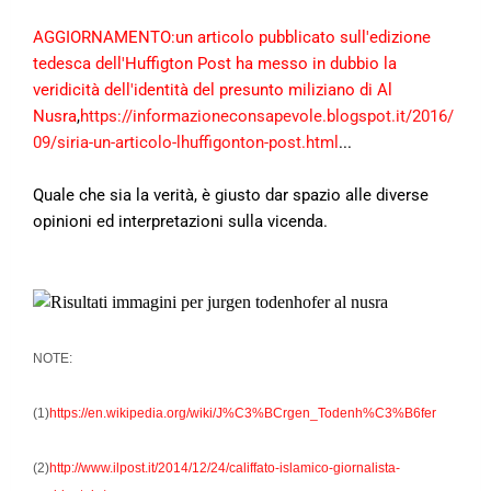
AGGIORNAMENTO:un articolo pubblicato sull'edizione
tedesca dell'Huffigton Post ha messo in dubbio la
veridicità dell'identità del presunto miliziano di Al
Nusra
,
https://informazioneconsapevole.blogspot.it/2016/
09/siria-un-articolo-lhuffigonton-post.html
...
Quale che sia la verità, è giusto dar spazio alle diverse
opinioni ed interpretazioni sulla vicenda.
NOTE:
(1)
https://en.wikipedia.org/wiki/J%C3%BCrgen_Todenh%C3%B6fer
(2)
http://www.ilpost.it/2014/12/24/califfato-islamico-giornalista-