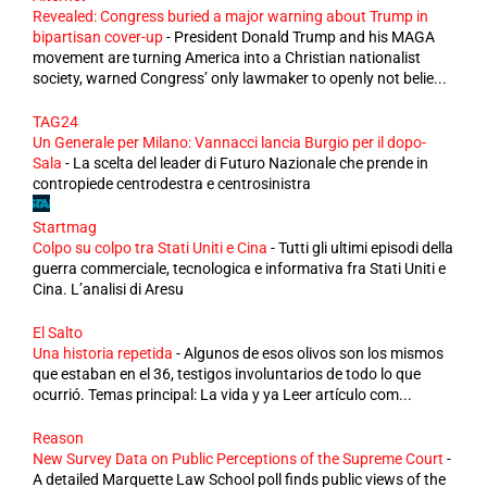
Revealed: Congress buried a major warning about Trump in
bipartisan cover-up
-
President Donald Trump and his MAGA
movement are turning America into a Christian nationalist
society, warned Congress’ only lawmaker to openly not belie...
TAG24
Un Generale per Milano: Vannacci lancia Burgio per il dopo-
Sala
-
La scelta del leader di Futuro Nazionale che prende in
contropiede centrodestra e centrosinistra
Startmag
Colpo su colpo tra Stati Uniti e Cina
-
Tutti gli ultimi episodi della
guerra commerciale, tecnologica e informativa fra Stati Uniti e
Cina. L’analisi di Aresu
El Salto
Una historia repetida
-
Algunos de esos olivos son los mismos
que estaban en el 36, testigos involuntarios de todo lo que
ocurrió. Temas principal: La vida y ya Leer artículo com...
Reason
New Survey Data on Public Perceptions of the Supreme Court
-
A detailed Marquette Law School poll finds public views of the