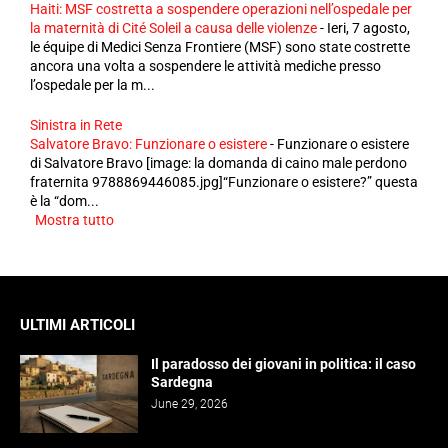
Haiti: MSF costretta a sospendere operazioni nell’ospedale per
la maternità di Cité Soleil a causa delle violenze
-
Ieri, 7 agosto,
le équipe di Medici Senza Frontiere (MSF) sono state costrette
ancora una volta a sospendere le attività mediche presso
l’ospedale per la m...
Sinistra in Rete
Salvatore Bravo: Funzionare o esistere
-
Funzionare o esistere
di Salvatore Bravo [image: la domanda di caino male perdono
fraternita 9788869446085.jpg]“Funzionare o esistere?” questa
è la “dom...
Mostra tutto
ULTIMI ARTICOLI
Il paradosso dei giovani in politica: il caso
Sardegna
June 29, 2026