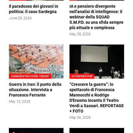
Il paradosso dei giovani in
IA e pensiero divergente
politica: il caso Sardegna
nell'analisi di intelligence: il
webinar della SQUAD
June 29, 2026
S.M.P.D. su una sfida sempre
più attuale e complessa
May 28, 2026
AMMINISTRAZIONE TRUMP
AFGHANISTAN
Guerra in Iran: il punto della
“Crescere la guerra”: lo
situazione. Intervista a
spettacolo di Francesca
Francesco Ferrante
Mannocchi e Rodrigo
D'Erasmo incanta il Teatro
May 10, 2026
Verdi a Sassari. REPORTAGE
+ FOTO
May 06, 2026