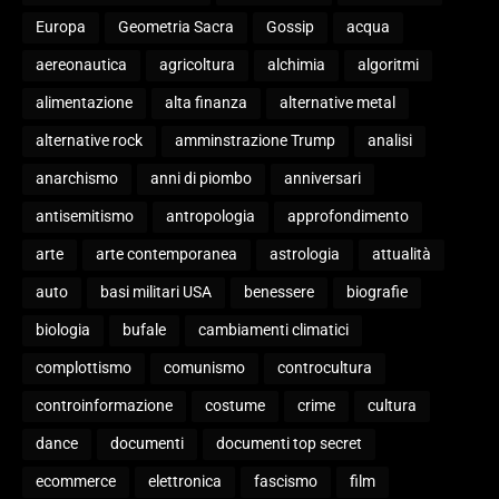
Europa
Geometria Sacra
Gossip
acqua
aereonautica
agricoltura
alchimia
algoritmi
alimentazione
alta finanza
alternative metal
alternative rock
amminstrazione Trump
analisi
anarchismo
anni di piombo
anniversari
antisemitismo
antropologia
approfondimento
arte
arte contemporanea
astrologia
attualità
auto
basi militari USA
benessere
biografie
biologia
bufale
cambiamenti climatici
complottismo
comunismo
controcultura
controinformazione
costume
crime
cultura
dance
documenti
documenti top secret
ecommerce
elettronica
fascismo
film