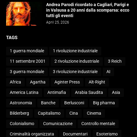
Andrea Parodi ricordato a Cagliari, Parigi e
in Valsusa a 20 anni dalla scomparsa: ecco
tutti gli eventi
April 25, 2026
TAGS
1 guerra mondiale
1 rivoluzione industriale
11 settembre 2001
2 rivoluzione industriale
3 Reich
3 guerra mondiale
3 rivoluzione industriale
AI
Africa
Agartha
Aginter Press
Alt-Right
America Latina
Antimafia
Arabia Saudita
Asia
Astronomia
Banche
Berlusconi
Big pharma
Bilderberg
Capitalismo
Cina
Cinema
Colonialismo
Comunicazione
Controllo mentale
Criminalità organizzata
Documentari
Esoterismo