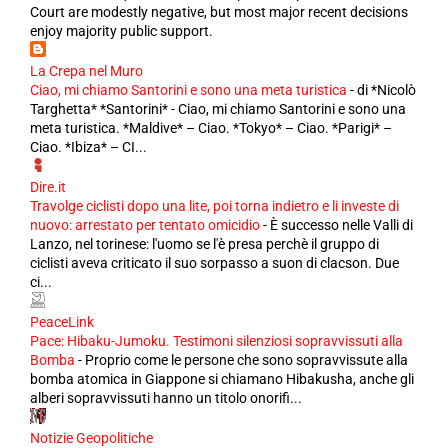
Court are modestly negative, but most major recent decisions
enjoy majority public support.
La Crepa nel Muro
Ciao, mi chiamo Santorini e sono una meta turistica
-
di *Nicolò
Targhetta* *Santorini* - Ciao, mi chiamo Santorini e sono una
meta turistica. *Maldive* – Ciao. *Tokyo* – Ciao. *Parigi* –
Ciao. *Ibiza* – CI...
Dire.it
Travolge ciclisti dopo una lite, poi torna indietro e li investe di
nuovo: arrestato per tentato omicidio
-
È successo nelle Valli di
Lanzo, nel torinese: l'uomo se l'è presa perchè il gruppo di
ciclisti aveva criticato il suo sorpasso a suon di clacson. Due
ci...
PeaceLink
Pace: Hibaku-Jumoku. Testimoni silenziosi sopravvissuti alla
Bomba
-
Proprio come le persone che sono sopravvissute alla
bomba atomica in Giappone si chiamano Hibakusha, anche gli
alberi sopravvissuti hanno un titolo onorifi...
Notizie Geopolitiche