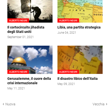
ALBERTO NEGRI
ALBERTO NEGRI
Il cortocircuito jihadista
Libia, una partita strategica
degli Stati uniti
June 04, 2021
September 01, 2021
ALBERTO NEGRI
ALBERTO NEGRI
Gerusalemme, il cuore della
Il disastro libico dell’Italia
crisi internazionale
May 09, 2021
May 11, 2021
Nuova
Vecchia