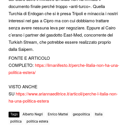
documento finale perché troppo «anti-turco». Quella
Turchia di Erdogan che si è presa Tripoli e minaccia i nostri
interessi nel gas a Cipro ma con cui dobbiamo trattare
senza avere nessuna leva per negoziare. Eppure al Cairo
c’erano i partner del gasdotto East-Med, concorrente del
Turkish Stream, che potrebbe essere realizzato proprio
dalla Saipem.
FONTE E ARTICOLO
COMPLETO:
https://ilmanifesto.it/perche-litalia-non-ha-una-
politica-estera/
VISTO ANCHE
SU
https://www.ariannaeditrice.it/articoli/perche-l-italia-non-
ha-una-politica-estera
Tags
Alberto Negri
Enrico Mattei
geopolitica
Italia
politica
politica estera