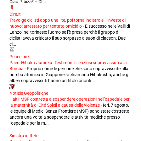
Ciao. *Ibiza* – CI...
Dire.it
Travolge ciclisti dopo una lite, poi torna indietro e li investe di
nuovo: arrestato per tentato omicidio
-
È successo nelle Valli di
Lanzo, nel torinese: l'uomo se l'è presa perchè il gruppo di
ciclisti aveva criticato il suo sorpasso a suon di clacson. Due
ci...
PeaceLink
Pace: Hibaku-Jumoku. Testimoni silenziosi sopravvissuti alla
Bomba
-
Proprio come le persone che sono sopravvissute alla
bomba atomica in Giappone si chiamano Hibakusha, anche gli
alberi sopravvissuti hanno un titolo onorifi...
Notizie Geopolitiche
Haiti: MSF costretta a sospendere operazioni nell’ospedale per
la maternità di Cité Soleil a causa delle violenze
-
Ieri, 7 agosto,
le équipe di Medici Senza Frontiere (MSF) sono state costrette
ancora una volta a sospendere le attività mediche presso
l’ospedale per la m...
Sinistra in Rete