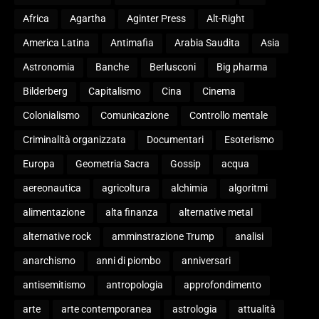
Africa
Agartha
Aginter Press
Alt-Right
America Latina
Antimafia
Arabia Saudita
Asia
Astronomia
Banche
Berlusconi
Big pharma
Bilderberg
Capitalismo
Cina
Cinema
Colonialismo
Comunicazione
Controllo mentale
Criminalità organizzata
Documentari
Esoterismo
Europa
Geometria Sacra
Gossip
acqua
aereonautica
agricoltura
alchimia
algoritmi
alimentazione
alta finanza
alternative metal
alternative rock
amminstrazione Trump
analisi
anarchismo
anni di piombo
anniversari
antisemitismo
antropologia
approfondimento
arte
arte contemporanea
astrologia
attualità