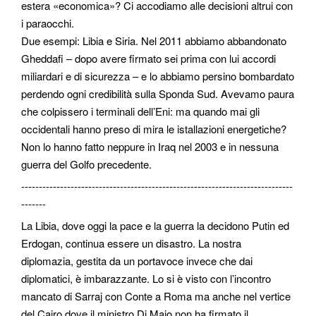
estera «economica»? Ci accodiamo alle decisioni altrui con
i paraocchi.
Due esempi: Libia e Siria. Nel 2011 abbiamo abbandonato
Gheddafi – dopo avere firmato sei prima con lui accordi
miliardari e di sicurezza – e lo abbiamo persino bombardato
perdendo ogni credibilità sulla Sponda Sud. Avevamo paura
che colpissero i terminali dell’Eni: ma quando mai gli
occidentali hanno preso di mira le istallazioni energetiche?
Non lo hanno fatto neppure in Iraq nel 2003 e in nessuna
guerra del Golfo precedente.
-----------------------------------------------------------------------------
-------
La Libia, dove oggi la pace e la guerra la decidono Putin ed
Erdogan, continua essere un disastro. La nostra
diplomazia, gestita da un portavoce invece che dai
diplomatici, è imbarazzante. Lo si è visto con l’incontro
mancato di Sarraj con Conte a Roma ma anche nel vertice
del Cairo dove il ministro Di Maio non ha firmato il