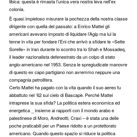
libica: questa è rimasta l’unica vera nostra leva nell’ex
colonia.
È quasi impietoso misurare la pochezza della nostra classe
dirigente con quella del passato: a Enrico Mattei gli
americani avevano imposto di liquidare l’Agip ma lui la
tenne in vita per fondare l’Eni che arrivò a sfidare le «Sette
Sorelle» in Iran durante lo scontro tra lo Shah e Mossadeq,
il leader nazionalista defenestrato da un colpo di stato
anglo-americano nel 1953. Senza le spregiudicate manovre
di questo ex capo partigiano non avremmo neppure una
compagnia petrolifera.
Certo Mattei ha pagato con la vita quando il suo aereo fu
abbattuto nel ’62 sul cielo di Bascapè. Perché Mattei
intraprese la sua sfida? La politica estera economica ed
energetica _ insieme ai rapporti con il mondo arabo e
palestinese di Moro, Andreotti, Craxi – è stata una delle
poche praticabili per un Paese ridotto a un protettorato
americano. Quando questo spazio si riduce la politica