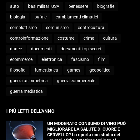
auto
basi militari USA
benessere
biografie
biologia
bufale
cambiamenti climatici
complottismo
comunismo
controcultura
controinformazione
costume
crime
cultura
dance
documenti
documenti top secret
ecommerce
elettronica
fascismo
film
filosofia
fumettistica
games
geopolitica
guerra asimmetrica
guerra commerciale
guerra mediatica
I PIÙ LETTI DELL’ANNO
UN MODERATO CONSUMO DI VINO PUÒ
MIGLIORARE LA SALUTE DI CUORE E
CERVELLO? Lo riporta uno studio del