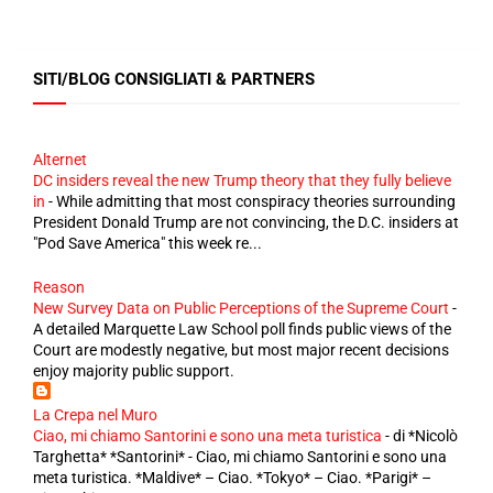
SITI/BLOG CONSIGLIATI & PARTNERS
Alternet
DC insiders reveal the new Trump theory that they fully believe
in
-
While admitting that most conspiracy theories surrounding
President Donald Trump are not convincing, the D.C. insiders at
"Pod Save America" this week re...
Reason
New Survey Data on Public Perceptions of the Supreme Court
-
A detailed Marquette Law School poll finds public views of the
Court are modestly negative, but most major recent decisions
enjoy majority public support.
La Crepa nel Muro
Ciao, mi chiamo Santorini e sono una meta turistica
-
di *Nicolò
Targhetta* *Santorini* - Ciao, mi chiamo Santorini e sono una
meta turistica. *Maldive* – Ciao. *Tokyo* – Ciao. *Parigi* –