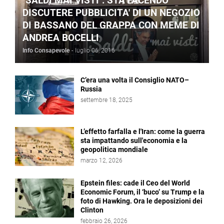
"SALDI MAI VISTI": STA FACENDO
DISCUTERE PUBBLICITA' DI UN NEGOZIO
DI BASSANO DEL GRAPPA CON MEME DI
ANDREA BOCELLI
Info Consapevole
-
luglio 06, 2016
C’era una volta il Consiglio NATO–
Russia
settembre 18, 2025
L’effetto farfalla e l'Iran: come la guerra
sta impattando sull'economia e la
geopolitica mondiale
marzo 12, 2026
Epstein files: cade il Ceo del World
Economic Forum, il ‘buco’ su Trump e la
foto di Hawking. Ora le deposizioni dei
Clinton
febbraio 26, 2026