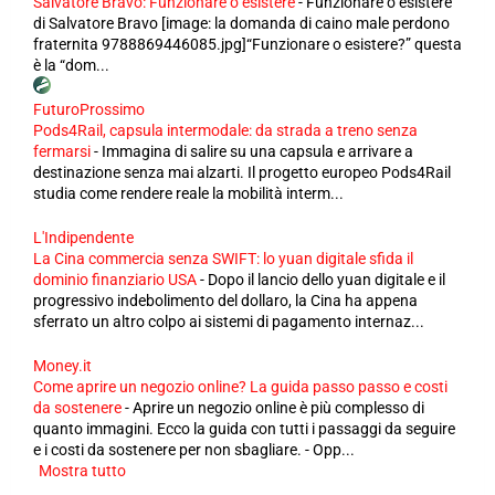
Salvatore Bravo: Funzionare o esistere
-
Funzionare o esistere
di Salvatore Bravo [image: la domanda di caino male perdono
fraternita 9788869446085.jpg]“Funzionare o esistere?” questa
è la “dom...
FuturoProssimo
Pods4Rail, capsula intermodale: da strada a treno senza
fermarsi
-
Immagina di salire su una capsula e arrivare a
destinazione senza mai alzarti. Il progetto europeo Pods4Rail
studia come rendere reale la mobilità interm...
L'Indipendente
La Cina commercia senza SWIFT: lo yuan digitale sfida il
dominio finanziario USA
-
Dopo il lancio dello yuan digitale e il
progressivo indebolimento del dollaro, la Cina ha appena
sferrato un altro colpo ai sistemi di pagamento internaz...
Money.it
Come aprire un negozio online? La guida passo passo e costi
da sostenere
-
Aprire un negozio online è più complesso di
quanto immagini. Ecco la guida con tutti i passaggi da seguire
e i costi da sostenere per non sbagliare. - Opp...
Mostra tutto