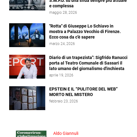
S.M.P.D. su una sfida sempre più attuale
e complessa
maggio 28, 2026
"Rotta" di Giuseppe Lo Schiavo in
mostra a Palazzo Vecchio di Firenze.
Ecco cosa da c'è sapere
marzo 24, 2026
Diario di un trapezista": Sigfrido Ranucci
porta al Teatro Comunale di Sassari il
lato umano del giornalismo d'inchiesta
aprile 19, 2026
EPSTEIN E IL “PULITORE DEL WEB”
MORTO NEL MISTERO
febbraio 23, 2026
Aldo Giannuli