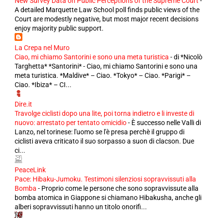
New Survey Data on Public Perceptions of the Supreme Court
-
A detailed Marquette Law School poll finds public views of the
Court are modestly negative, but most major recent decisions
enjoy majority public support.
La Crepa nel Muro
Ciao, mi chiamo Santorini e sono una meta turistica
-
di *Nicolò
Targhetta* *Santorini* - Ciao, mi chiamo Santorini e sono una
meta turistica. *Maldive* – Ciao. *Tokyo* – Ciao. *Parigi* –
Ciao. *Ibiza* – CI...
Dire.it
Travolge ciclisti dopo una lite, poi torna indietro e li investe di
nuovo: arrestato per tentato omicidio
-
È successo nelle Valli di
Lanzo, nel torinese: l'uomo se l'è presa perchè il gruppo di
ciclisti aveva criticato il suo sorpasso a suon di clacson. Due
ci...
PeaceLink
Pace: Hibaku-Jumoku. Testimoni silenziosi sopravvissuti alla
Bomba
-
Proprio come le persone che sono sopravvissute alla
bomba atomica in Giappone si chiamano Hibakusha, anche gli
alberi sopravvissuti hanno un titolo onorifi...