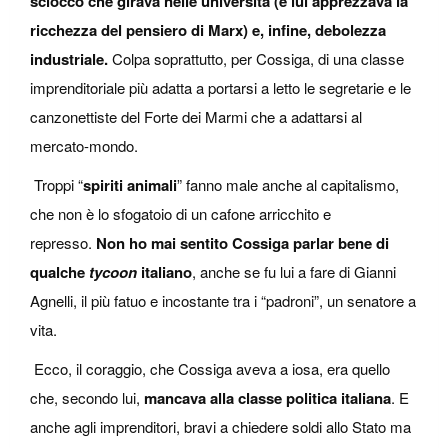
sciocco che girava nelle università (e lui apprezzava la
ricchezza del pensiero di Marx) e, infine, debolezza
industriale.
Colpa soprattutto, per Cossiga, di una classe
imprenditoriale più adatta a portarsi a letto le segretarie e le
canzonettiste del Forte dei Marmi che a adattarsi al
mercato-mondo.
Troppi “
spiriti animali
” fanno male anche al capitalismo,
che non è lo sfogatoio di un cafone arricchito e
represso.
Non ho mai sentito Cossiga parlar bene di
qualche
tycoon
italiano
, anche se fu lui a fare di Gianni
Agnelli, il più fatuo e incostante tra i “padroni”, un senatore a
vita.
Ecco, il coraggio, che Cossiga aveva a iosa, era quello
che, secondo lui,
mancava alla classe politica italiana
. E
anche agli imprenditori, bravi a chiedere soldi allo Stato ma