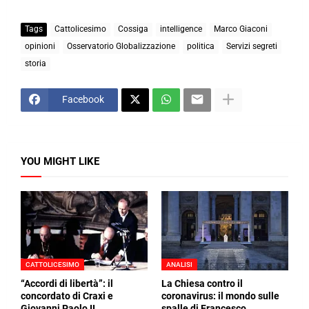
Tags
Cattolicesimo
Cossiga
intelligence
Marco Giaconi
opinioni
Osservatorio Globalizzazione
politica
Servizi segreti
storia
Facebook
YOU MIGHT LIKE
CATTOLICESIMO
ANALISI
“Accordi di libertà”: il
La Chiesa contro il
concordato di Craxi e
coronavirus: il mondo sulle
Giovanni Paolo II
spalle di Francesco