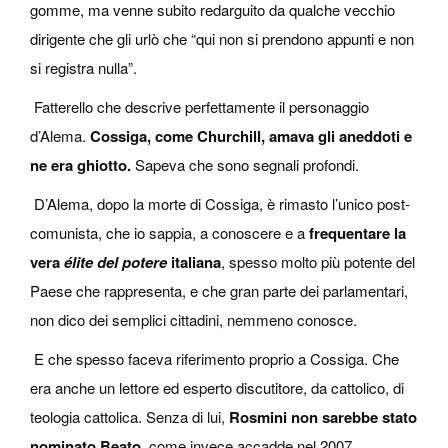
gomme, ma venne subito redarguito da qualche vecchio
dirigente che gli urlò che “qui non si prendono appunti e non
si registra nulla”.
Fatterello che descrive perfettamente il personaggio
d’Alema.
Cossiga, come Churchill, amava gli aneddoti e
ne era ghiotto.
Sapeva che sono segnali profondi.
D’Alema, dopo la morte di Cossiga, è rimasto l’unico post-
comunista, che io sappia, a conoscere e a
frequentare la
vera
élite del potere
italiana
, spesso molto più potente del
Paese che rappresenta, e che gran parte dei parlamentari,
non dico dei semplici cittadini, nemmeno conosce.
E che spesso faceva riferimento proprio a Cossiga. Che
era anche un lettore ed esperto discutitore, da cattolico, di
teologia cattolica. Senza di lui,
Rosmini non sarebbe stato
nominato Beato
, come invece accadde nel 2007.