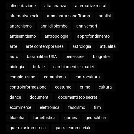
alimentazione
alta finanza
alternative metal
alternative rock
amminstrazione Trump
analisi
anarchismo
anni di piombo
anniversari
antisemitismo
antropologia
approfondimento
arte
arte contemporanea
astrologia
attualità
auto
basi militari USA
benessere
biografie
biologia
bufale
cambiamenti climatici
complottismo
comunismo
controcultura
controinformazione
costume
crime
cultura
dance
documenti
documenti top secret
ecommerce
elettronica
fascismo
film
filosofia
fumettistica
games
geopolitica
guerra asimmetrica
guerra commerciale