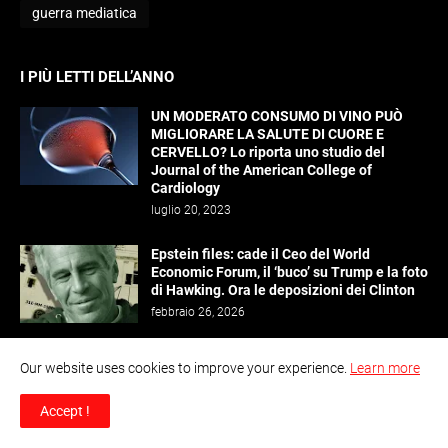
guerra mediatica
I PIÙ LETTI DELL’ANNO
UN MODERATO CONSUMO DI VINO PUÒ
MIGLIORARE LA SALUTE DI CUORE E
CERVELLO? Lo riporta uno studio del
Journal of the American College of
Cardiology
luglio 20, 2023
Epstein files: cade il Ceo del World
Economic Forum, il ‘buco’ su Trump e la foto
di Hawking. Ora le deposizioni dei Clinton
febbraio 26, 2026
UE, la controversa norma sul trasporto di
Our website uses cookies to improve your experience.
Learn more
armi e armamenti attraverso i confini
europei
Accept !
marzo 27, 2026