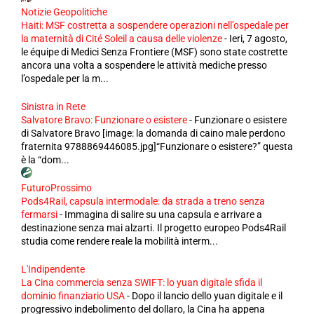
Notizie Geopolitiche
Haiti: MSF costretta a sospendere operazioni nell’ospedale per
la maternità di Cité Soleil a causa delle violenze
-
Ieri, 7 agosto,
le équipe di Medici Senza Frontiere (MSF) sono state costrette
ancora una volta a sospendere le attività mediche presso
l’ospedale per la m...
Sinistra in Rete
Salvatore Bravo: Funzionare o esistere
-
Funzionare o esistere
di Salvatore Bravo [image: la domanda di caino male perdono
fraternita 9788869446085.jpg]“Funzionare o esistere?” questa
è la “dom...
FuturoProssimo
Pods4Rail, capsula intermodale: da strada a treno senza
fermarsi
-
Immagina di salire su una capsula e arrivare a
destinazione senza mai alzarti. Il progetto europeo Pods4Rail
studia come rendere reale la mobilità interm...
L'Indipendente
La Cina commercia senza SWIFT: lo yuan digitale sfida il
dominio finanziario USA
-
Dopo il lancio dello yuan digitale e il
progressivo indebolimento del dollaro, la Cina ha appena