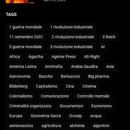
TAGS
1 guerra mondiale
1 rivoluzione industriale
11 settembre 2001
2 rivoluzione industriale
3 Reich
3 guerra mondiale
3 rivoluzione industriale
AI
Africa
Agartha
Aginter Press
Alt-Right
America Latina
Antimafia
Arabia Saudita
Asia
Astronomia
Banche
Berlusconi
Big pharma
Bilderberg
Capitalismo
Cina
Cinema
Colonialismo
Comunicazione
Controllo mentale
Criminalità organizzata
Documentari
Esoterismo
Europa
Geometria Sacra
Gossip
acqua
aereonautica
agricoltura
alchimia
algoritmi