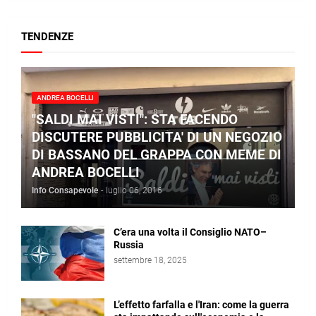
TENDENZE
ANDREA BOCELLI
"SALDI MAI VISTI": STA FACENDO
DISCUTERE PUBBLICITA' DI UN NEGOZIO
DI BASSANO DEL GRAPPA CON MEME DI
ANDREA BOCELLI
Info Consapevole
-
luglio 06, 2016
C’era una volta il Consiglio NATO–
Russia
settembre 18, 2025
L’effetto farfalla e l'Iran: come la guerra