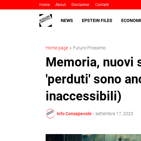
Home
About
Disclaimer
Contatti
NEWS
EPSTEIN FILES
ECONOMI
Home page
Futuro Prossimo
Memoria, nuovi st
'perduti' sono an
inaccessibili)
Info Consapevole
-
settembre 17, 2023