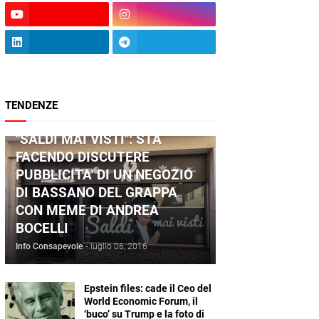
TENDENZE
ANDREA BOCELLI
"SALDI MAI VISTI": STA
FACENDO DISCUTERE
PUBBLICITA' DI UN NEGOZIO
DI BASSANO DEL GRAPPA
CON MEME DI ANDREA
BOCELLI
Info Consapevole
-
luglio 06, 2016
Epstein files: cade il Ceo del
World Economic Forum, il
‘buco’ su Trump e la foto di