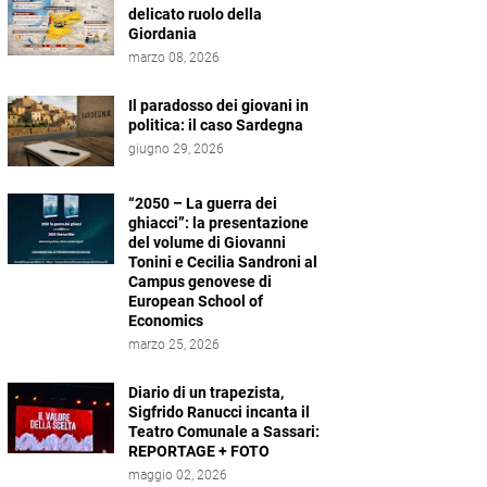
delicato ruolo della
Giordania
marzo 08, 2026
Il paradosso dei giovani in
politica: il caso Sardegna
giugno 29, 2026
“2050 – La guerra dei
ghiacci”: la presentazione
del volume di Giovanni
Tonini e Cecilia Sandroni al
Campus genovese di
European School of
Economics
marzo 25, 2026
Diario di un trapezista,
Sigfrido Ranucci incanta il
Teatro Comunale a Sassari:
REPORTAGE + FOTO
maggio 02, 2026