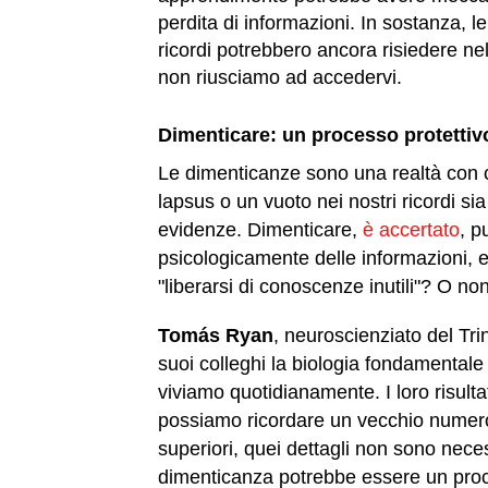
perdita di informazioni. In sostanza, 
ricordi potrebbero ancora risiedere nel
non riusciamo ad accedervi.
Dimenticare: un processo protettivo
Le dimenticanze sono una realtà con cu
lapsus o un vuoto nei nostri ricordi s
evidenze. Dimenticare,
è accertato
, p
psicologicamente delle informazioni, e 
"liberarsi di conoscenze inutili"? O non 
Tomás Ryan
, neuroscienziato del Tri
suoi colleghi la biologia fondamentale
viviamo quotidianamente. I loro risultat
possiamo ricordare un vecchio numero 
superiori, quei dettagli non sono nec
dimenticanza potrebbe essere un proces